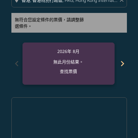
location_on
close
無符合您設定條件的票價，請調整篩
選條件。
2026年 8月
chevron_left
chevron_right
無此月份結果。
查找票價
Displaying fares for 八月-2026
PDX–HKG: cmp-view-offers-disclaimer. 查找票價
PDX–HKG: cmp-view-offers-disclaimer. 查找票價
PDX–HKG: cmp-view-offers-disclaimer. 查
PDX–HKG: cmp-view-offers-disclaime
PDX–HKG: cmp-view-offers-discl
PDX–HKG: cmp-view-offers-di
PDX–HKG: cmp-view-offer
PDX–HKG: cmp-view-o
PDX–HKG: cmp-vie
PDX–HKG: cmp
PDX–HKG:
PDX–H
P