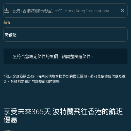
flight_land
close
艙等
keyboard_arrow_down
商務艙
艙等 option 商務艙 Selected
無符合您設定條件的票價，請調整篩選條件。
無符合您設定條件的票價，請調整篩選條件。
*顯示金額為過去48小時內其他旅客搜尋到的最低票價，將可能依機位供應及稅
金、各類附加費用的調整而隨時變動。
享受未來365天 波特蘭飛往香港的航班
優惠