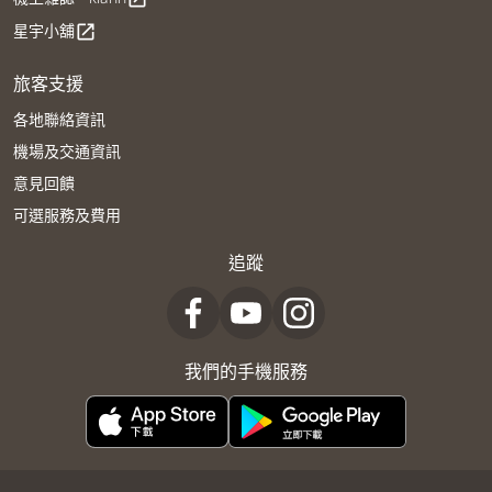
星宇小舖
open_in_new
旅客支援
各地聯絡資訊
機場及交通資訊
意見回饋
可選服務及費用
追蹤
我們的手機服務