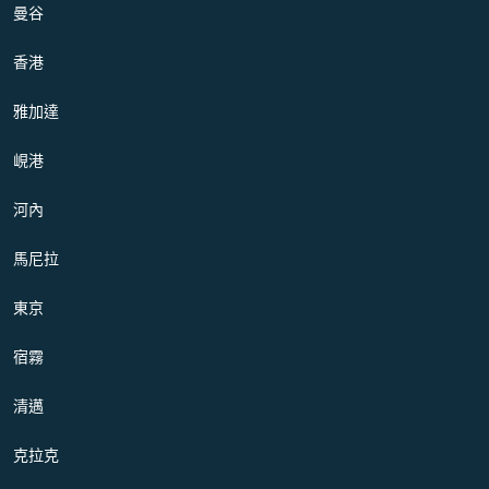
曼谷
香港
雅加達
峴港
河內
馬尼拉
東京
宿霧
清邁
克拉克