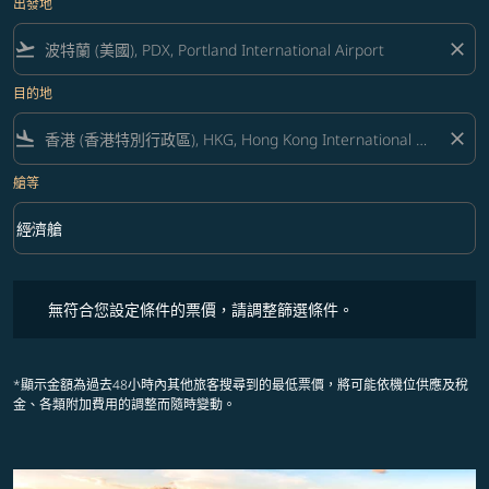
出發地
flight_takeoff
close
目的地
flight_land
close
艙等
keyboard_arrow_down
經濟艙
艙等 option 經濟艙 Selected
無符合您設定條件的票價，請調整篩選條件。
無符合您設定條件的票價，請調整篩選條件。
*顯示金額為過去48小時內其他旅客搜尋到的最低票價，將可能依機位供應及稅
金、各類附加費用的調整而隨時變動。