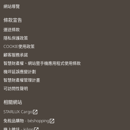
網站導覽
條款宣告
運送條款
隱私保護政策
COOKIE使用政策
顧客服務承諾
智慧財產權、網站暨手機應用程式使用條款
機坪延誤應變計劃
智慧財產權管理計畫
可訪問性聲明
相關網站
STARLUX Cargo
open_in_new
免稅品購物 - béshopping
open_in_new
機上雜誌 - kiânn
open_in_new