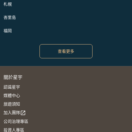
札幌
峇里島
福岡
查看更多
關於星宇
認識星宇
媒體中心
旅遊須知
加入團隊
open_in_new
公司治理專區
投資人專區