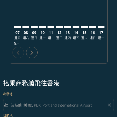
07
08
09
10
11
12
13
14
15
16
17
18
週五
週六
週日
週一
週二
週三
週四
週五
週六
週日
週一
週二
8月
chevron_left
chevron_right
搭乘商務艙飛往香港
出發地
flight_takeoff
close
目的地