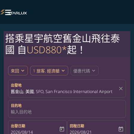

搭乘星宇航空舊金山飛往泰
國 自
USD880*
起！
expand_more
expand_more
expand_more
來回
1 旅客, 經濟艙
優惠代碼
出發地
close
舊金山, 美國, SFO, San Francisco International Airport
目的地
輸入目的地
出發日期
回程日期
today
today
fc-booking-departure-date-aria-label
2026/08/14
fc-booking-return-date-aria-label
2026/08/21