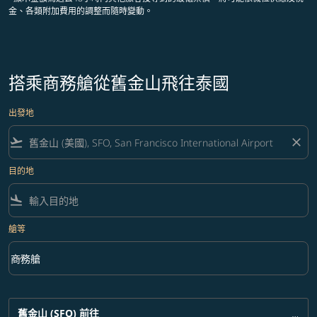
金、各類附加費用的調整而隨時變動。
搭乘商務艙從舊金山飛往泰國
出發地
flight_takeoff
close
目的地
flight_land
艙等
keyboard_arrow_down
商務艙
艙等 option 商務艙 Selected
舊金山 (SFO)
前往