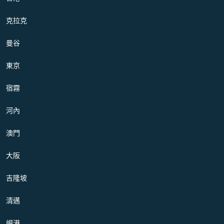
克拉克
曼谷
東京
宿霧
河內
澳門
大阪
吉隆坡
清邁
峴港