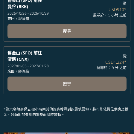
舊金山 (SFO)
前往
從
曼谷 (BKK)
USD910
*
2026/10/26 - 2026/10/29
搜尋於： 5 小時 之前
來回
/
經濟艙
搜尋
舊金山 (SFO)
前往
從
清邁 (CNX)
USD1,224
*
2027/01/05 - 2027/01/28
搜尋於： 9 分 之前
來回
/
經濟艙
搜尋
*顯示金額為過去48小時內其他旅客搜尋到的最低票價，將可能依機位供應及稅
金、各類附加費用的調整而隨時變動。