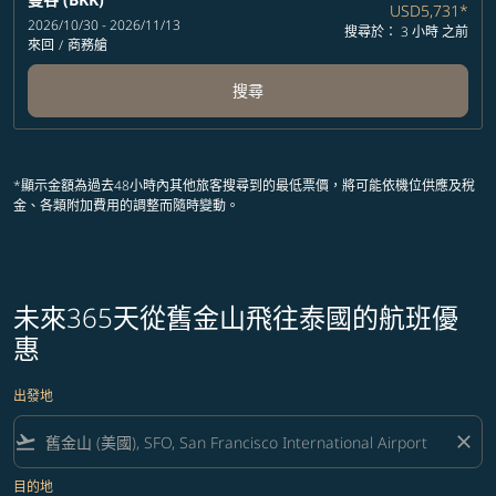
USD5,731
*
2026/10/30 - 2026/11/13
搜尋於： 3 小時 之前
來回
/
商務艙
搜尋
*顯示金額為過去48小時內其他旅客搜尋到的最低票價，將可能依機位供應及稅
金、各類附加費用的調整而隨時變動。
未來365天從舊金山飛往泰國的航班優
惠
出發地
flight_takeoff
close
目的地