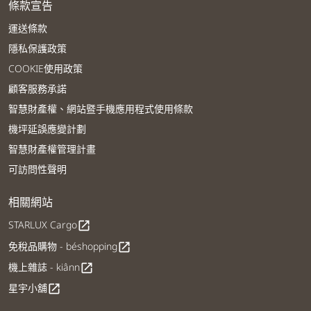
條款宣告
運送條款
隱私保護政策
COOKIE使用政策
顧客服務承諾
智慧財產權、網站暨手機應用程式使用條款
機坪延誤應變計劃
智慧財產權管理計畫
可訪問性聲明
相關網站
STARLUX Cargo
open_in_new
免稅品購物 - béshopping
open_in_new
機上雜誌 - kiânn
open_in_new
星宇小舖
open_in_new