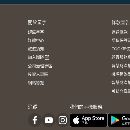
關於星宇
條款宣告
認識星宇
運送條款
媒體中心
隱私保護
旅遊須知
COOKI
加入團隊
顧客服務
open_in_new
智慧財產
公司治理專區
機坪延誤
投資人專區
智慧財產
網站導覽
可訪問性
追蹤
我們的手機服務