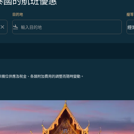
泰國的航班優惠
目的地
艙等
close
flight_land
keyboard_arrow_down
經
艙等 
依機位供應及稅金、各類附加費用的調整而隨時變動。