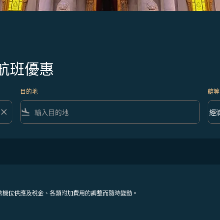
航班優惠
目的地
艙等
close
flight_land
keyboard_arrow_down
經
艙等 
依機位供應及稅金、各類附加費用的調整而隨時變動。