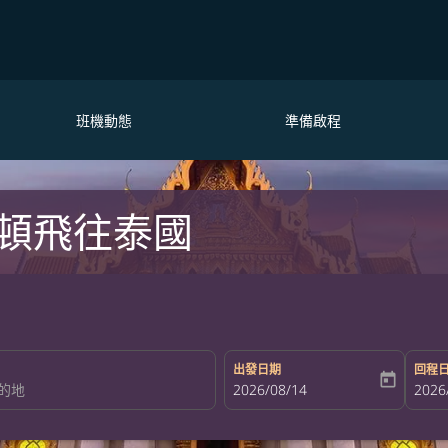
班機動態
準備啟程
頓飛往泰國
出發日期
回程
today
fc-booking-departure-date-aria-la
2026/08/14
fc-bo
2026