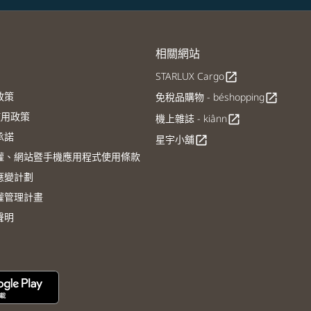
相關網站
STARLUX Cargo
open_in_new
政策
免稅品購物 - béshopping
open_in_new
E使用政策
機上雜誌 - kiânn
open_in_new
承諾
星宇小舖
open_in_new
權、網站暨手機應用程式使用條款
應變計劃
權管理計畫
聲明