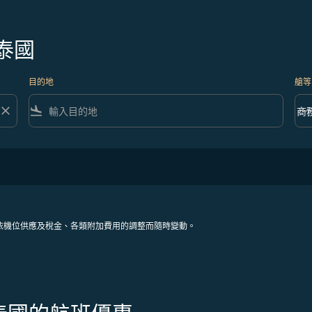
泰國
目的地
艙等
close
flight_land
keyboard_arrow_down
商
艙等 
依機位供應及稅金、各類附加費用的調整而隨時變動。