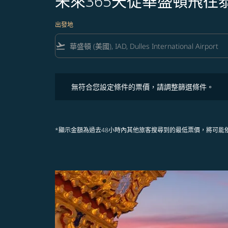
未來365天從華盛頓飛往
出發地
flight_takeoff
無符合您設定條件的票價，請調整篩選條件。
無符合您設定條件的票價，請調整篩選條件。
*顯示金額為過去48小時內其他旅客搜尋到的最低票價，將可能