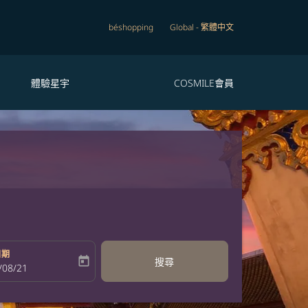
béshopping
Global
-
繁體中文
體驗星宇
COSMILE會員
日期
today
搜尋
bel
oking-return-date-aria-label
/08/21