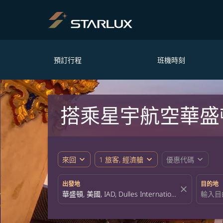
預訂行程
班機時刻
搭乘星宇航空華盛
expand_more
expand_more
expand_more
來回
1 旅客, 經濟艙
優惠代碼
出發地
目的地
close