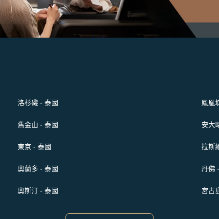
洛杉磯 - 泰國
鳳凰城
舊金山 - 泰國
安大略
東京 - 泰國
拉斯維
奧蘭多 - 泰國
丹佛 
奧斯汀 - 泰國
宮古島