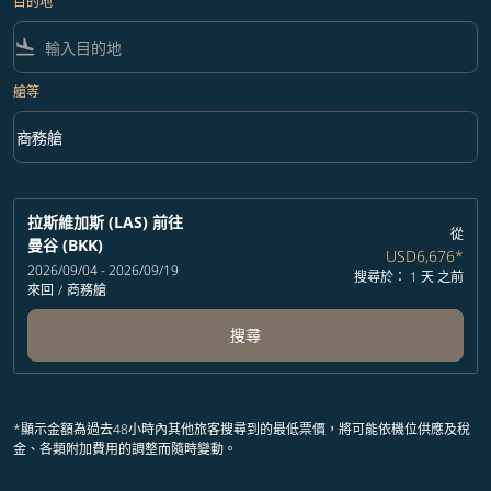
目的地
flight_land
艙等
keyboard_arrow_down
商務艙
艙等 option 商務艙 Selected
拉斯維加斯 (LAS)
前往
從
曼谷 (BKK)
USD6,676
*
2026/09/04 - 2026/09/19
搜尋於： 1 天 之前
來回
/
商務艙
搜尋
*顯示金額為過去48小時內其他旅客搜尋到的最低票價，將可能依機位供應及稅
金、各類附加費用的調整而隨時變動。