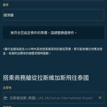
艙等
keyboard_arrow_down
經濟艙
艙等 option 經濟艙 Selected
無符合您設定條件的票價，請調整篩選條件。
無符合您設定條件的票價，請調整篩選條件。
*顯示金額為過去48小時內其他旅客搜尋到的最低票價，將可能依機位供應及稅
金、各類附加費用的調整而隨時變動。
搭乘商務艙從拉斯維加斯飛往泰國
出發地
flight_takeoff
close