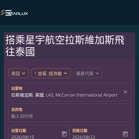

搭乘星宇航空拉斯維加斯飛
往泰國
expand_more
expand_more
expand_more
來回
1 旅客, 經濟艙
優惠代碼
出發地
close
拉斯維加斯, 美國, LAS, McCarran International Airport
目的地
輸入目的地
出發日期
回程日期
today
today
fc-booking-departure-date-aria-label
2026/08/15
fc-booking-return-date-aria-label
2026/08/22