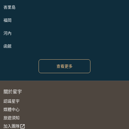
峇里島
福岡
河內
函館
查看更多
關於星宇
認識星宇
媒體中心
旅遊須知
加入團隊
open_in_new