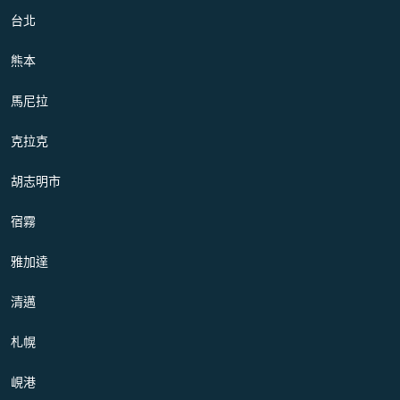
台北
熊本
馬尼拉
克拉克
胡志明市
宿霧
雅加達
清邁
札幌
峴港