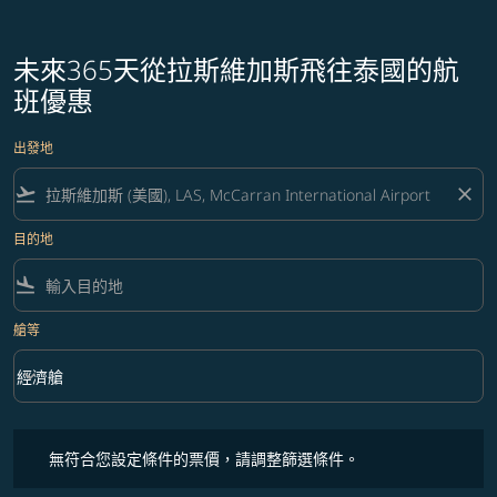
未來365天從拉斯維加斯飛往泰國的航
班優惠
出發地
flight_takeoff
close
目的地
flight_land
艙等
keyboard_arrow_down
經濟艙
艙等 option 經濟艙 Selected
無符合您設定條件的票價，請調整篩選條件。
無符合您設定條件的票價，請調整篩選條件。