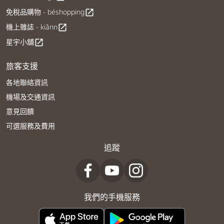
免稅品購物 - béshopping
open_in_new
機上雜誌 - kiânn
open_in_new
星宇小舖
open_in_new
旅客支援
各地聯絡資訊
機場及交通資訊
意見回饋
可選服務及費用
追蹤
我們的手機服務