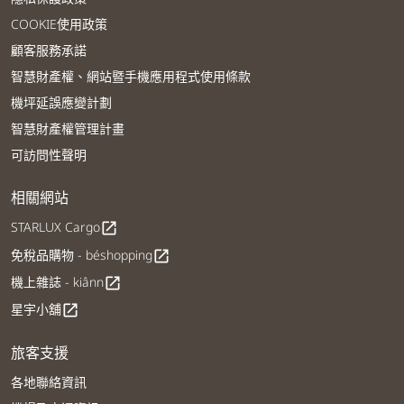
COOKIE使用政策
顧客服務承諾
智慧財產權、網站暨手機應用程式使用條款
機坪延誤應變計劃
智慧財產權管理計畫
可訪問性聲明
相關網站
STARLUX Cargo
open_in_new
免稅品購物 - béshopping
open_in_new
機上雜誌 - kiânn
open_in_new
星宇小舖
open_in_new
旅客支援
各地聯絡資訊