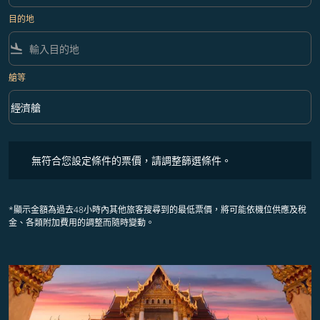
目的地
flight_land
艙等
keyboard_arrow_down
經濟艙
艙等 option 經濟艙 Selected
無符合您設定條件的票價，請調整篩選條件。
無符合您設定條件的票價，請調整篩選條件。
*顯示金額為過去48小時內其他旅客搜尋到的最低票價，將可能依機位供應及稅
金、各類附加費用的調整而隨時變動。