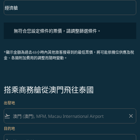
keyboard_arrow_down
經濟艙
艙等 option 經濟艙 Selected
無符合您設定條件的票價，請調整篩選條件。
無符合您設定條件的票價，請調整篩選條件。
*顯示金額為過去48小時內其他旅客搜尋到的最低票價，將可能依機位供應及稅
金、各類附加費用的調整而隨時變動。
搭乘商務艙從澳門飛往泰國
出發地
flight_takeoff
close
目的地