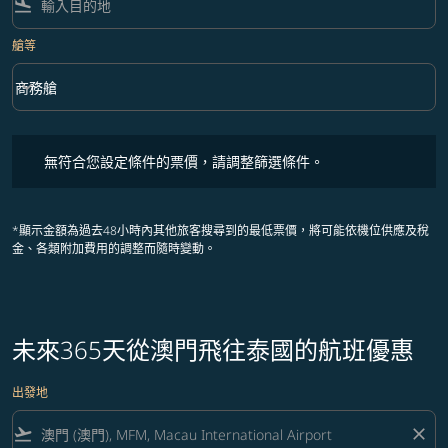
flight_land
艙等
keyboard_arrow_down
商務艙
艙等 option 商務艙 Selected
無符合您設定條件的票價，請調整篩選條件。
無符合您設定條件的票價，請調整篩選條件。
*顯示金額為過去48小時內其他旅客搜尋到的最低票價，將可能依機位供應及稅
金、各類附加費用的調整而隨時變動。
未來365天從澳門飛往泰國的航班優惠
出發地
flight_takeoff
close