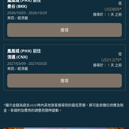
鳳凰城 (PHX)
前往
從
曼谷 (BKK)
USD809
*
2026/10/03 - 2026/10/29
搜尋於： 1 天 之前
來回
/
經濟艙
搜尋
鳳凰城 (PHX)
前往
從
清邁 (CNX)
USD1,079
*
2027/03/09 - 2027/03/20
搜尋於： 1 天 之前
來回
/
經濟艙
搜尋
*顯示金額為過去48小時內其他旅客搜尋到的最低票價，將可能依機位供應及稅
金、各類附加費用的調整而隨時變動。