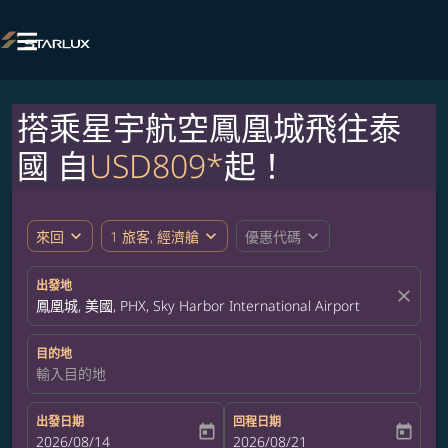

搭乘星宇航空鳳凰城飛往泰
國 自
USD809*
起！
expand_more
expand_more
expand_more
來回
1 旅客, 經濟艙
優惠代碼
出發地
close
鳳凰城, 美國, PHX, Sky Harbor International Airport
目的地
輸入目的地
出發日期
回程日期
today
today
fc-booking-departure-date-aria-label
2026/08/14
fc-booking-return-date-aria-label
2026/08/21