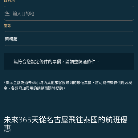
目的地
flight_land
艙等
keyboard_arrow_down
商務艙
艙等 option 商務艙 Selected
無符合您設定條件的票價，請調整篩選條件。
無符合您設定條件的票價，請調整篩選條件。
*顯示金額為過去48小時內其他旅客搜尋到的最低票價，將可能依機位供應及稅
金、各類附加費用的調整而隨時變動。
未來365天從名古屋飛往泰國的航班優
惠