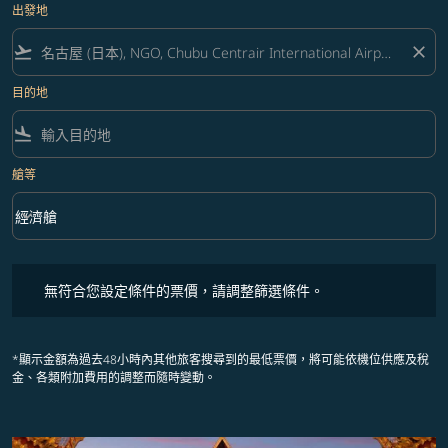
出發地
flight_takeoff
close
目的地
flight_land
艙等
keyboard_arrow_down
經濟艙
艙等 option 經濟艙 Selected
無符合您設定條件的票價，請調整篩選條件。
無符合您設定條件的票價，請調整篩選條件。
*顯示金額為過去48小時內其他旅客搜尋到的最低票價，將可能依機位供應及稅
金、各類附加費用的調整而隨時變動。