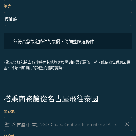
艙等
keyboard_arrow_down
經濟艙
艙等 option 經濟艙 Selected
無符合您設定條件的票價，請調整篩選條件。
無符合您設定條件的票價，請調整篩選條件。
*顯示金額為過去48小時內其他旅客搜尋到的最低票價，將可能依機位供應及稅
金、各類附加費用的調整而隨時變動。
搭乘商務艙從名古屋飛往泰國
出發地
flight_takeoff
close