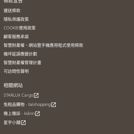
條款宣告
運送條款
隱私保護政策
COOKIE使用政策
顧客服務承諾
智慧財產權、網站暨手機應用程式使用條款
機坪延誤應變計劃
智慧財產權管理計畫
可訪問性聲明
相關網站
STARLUX Cargo
open_in_new
免稅品購物 - béshopping
open_in_new
機上雜誌 - kiânn
open_in_new
星宇小舖
open_in_new