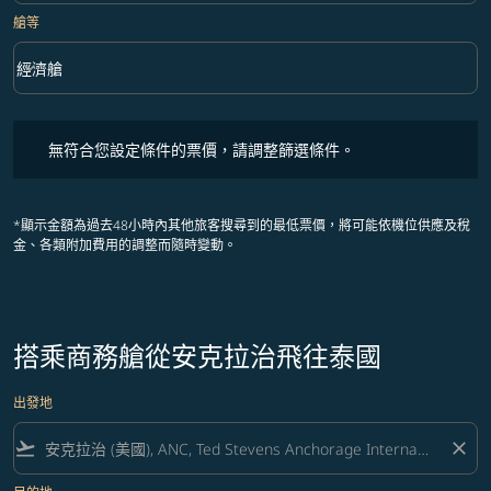
艙等
keyboard_arrow_down
經濟艙
艙等 option 經濟艙 Selected
無符合您設定條件的票價，請調整篩選條件。
無符合您設定條件的票價，請調整篩選條件。
*顯示金額為過去48小時內其他旅客搜尋到的最低票價，將可能依機位供應及稅
金、各類附加費用的調整而隨時變動。
搭乘商務艙從安克拉治飛往泰國
出發地
flight_takeoff
close