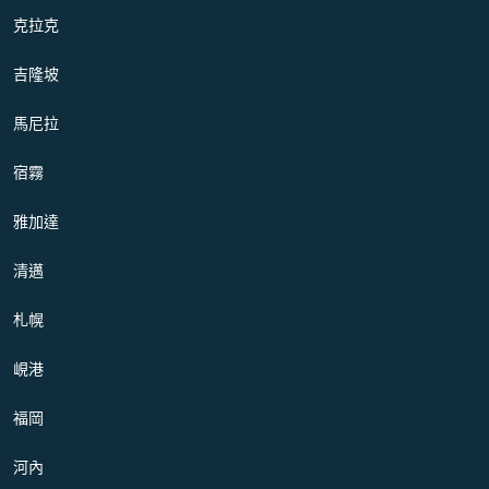
克拉克
吉隆坡
馬尼拉
宿霧
雅加達
清邁
札幌
峴港
福岡
河內