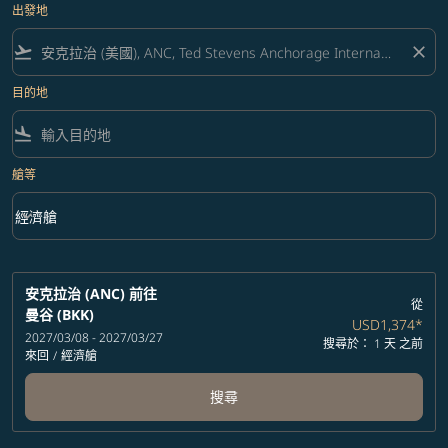
出發地
flight_takeoff
close
目的地
flight_land
艙等
keyboard_arrow_down
經濟艙
艙等 option 經濟艙 Selected
安克拉治 (ANC)
前往
從
曼谷 (BKK)
USD1,374
*
2027/03/08 - 2027/03/27
搜尋於： 1 天 之前
來回
/
經濟艙
搜尋