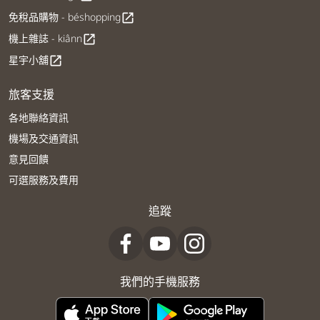
免稅品購物 - béshopping
open_in_new
機上雜誌 - kiânn
open_in_new
星宇小舖
open_in_new
旅客支援
各地聯絡資訊
機場及交通資訊
意見回饋
可選服務及費用
追蹤
我們的手機服務