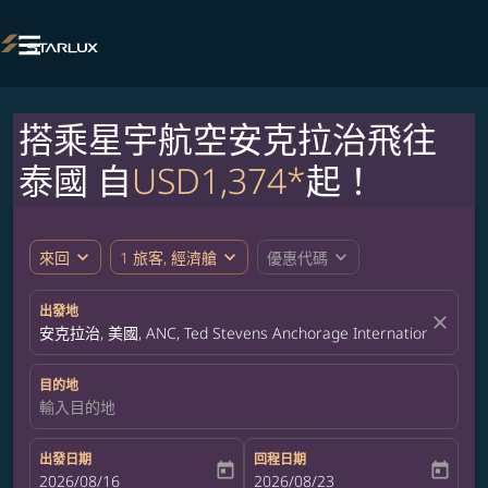

搭乘星宇航空安克拉治飛往
泰國 自
USD1,374*
起！
expand_more
expand_more
expand_more
來回
1 旅客, 經濟艙
優惠代碼
出發地
close
安克拉治, 美國, ANC, Ted Stevens Anchorage International Airpor
目的地
輸入目的地
出發日期
回程日期
today
today
fc-booking-departure-date-aria-label
2026/08/16
fc-booking-return-date-aria-label
2026/08/23