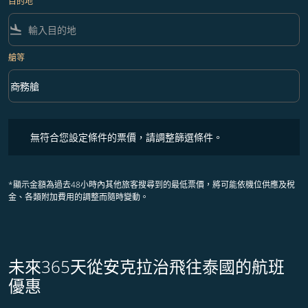
目的地
flight_land
艙等
keyboard_arrow_down
商務艙
艙等 option 商務艙 Selected
無符合您設定條件的票價，請調整篩選條件。
無符合您設定條件的票價，請調整篩選條件。
*顯示金額為過去48小時內其他旅客搜尋到的最低票價，將可能依機位供應及稅
金、各類附加費用的調整而隨時變動。
未來365天從安克拉治飛往泰國的航班
優惠