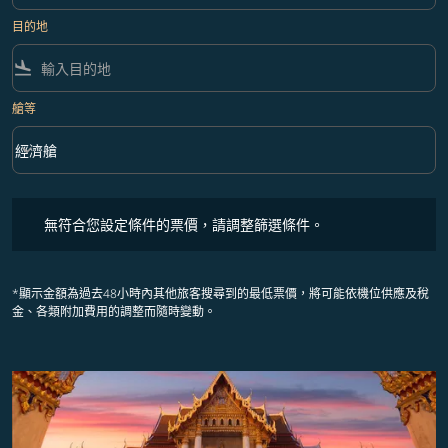
目的地
flight_land
艙等
keyboard_arrow_down
經濟艙
艙等 option 經濟艙 Selected
無符合您設定條件的票價，請調整篩選條件。
無符合您設定條件的票價，請調整篩選條件。
*顯示金額為過去48小時內其他旅客搜尋到的最低票價，將可能依機位供應及稅
金、各類附加費用的調整而隨時變動。