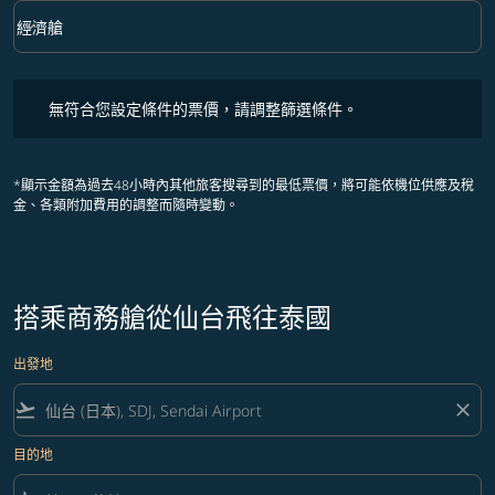
keyboard_arrow_down
經濟艙
艙等 option 經濟艙 Selected
無符合您設定條件的票價，請調整篩選條件。
無符合您設定條件的票價，請調整篩選條件。
*顯示金額為過去48小時內其他旅客搜尋到的最低票價，將可能依機位供應及稅
金、各類附加費用的調整而隨時變動。
搭乘商務艙從仙台飛往泰國
出發地
flight_takeoff
close
目的地