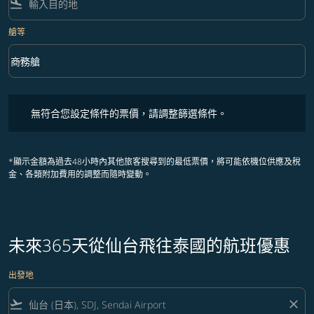
flight_land
艙等
keyboard_arrow_down
商務艙
艙等 option 商務艙 Selected
無符合您設定條件的票價，請調整篩選條件。
無符合您設定條件的票價，請調整篩選條件。
*顯示金額為過去48小時內其他旅客搜尋到的最低票價，將可能依機位供應及稅
金、各類附加費用的調整而隨時變動。
未來365天從仙台飛往泰國的航班優惠
出發地
flight_takeoff
close