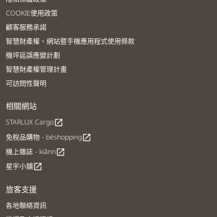
COOKIE使用政策
顧客服務承諾
智慧財產權、網站暨手機應用程式使用條款
機坪延誤應變計劃
智慧財產權管理計畫
可訪問性聲明
相關網站
STARLUX Cargo
open_in_new
免稅品購物 - béshopping
open_in_new
機上雜誌 - kiânn
open_in_new
星宇小舖
open_in_new
旅客支援
各地聯絡資訊