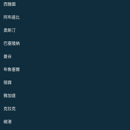
西雅圖
阿布達比
奧斯汀
巴塞隆納
曼谷
布魯塞爾
宿霧
雅加達
克拉克
峴港