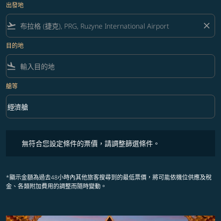
出發地
flight_takeoff
close
目的地
flight_land
艙等
keyboard_arrow_down
經濟艙
艙等 option 經濟艙 Selected
無符合您設定條件的票價，請調整篩選條件。
無符合您設定條件的票價，請調整篩選條件。
*顯示金額為過去48小時內其他旅客搜尋到的最低票價，將可能依機位供應及稅
金、各類附加費用的調整而隨時變動。