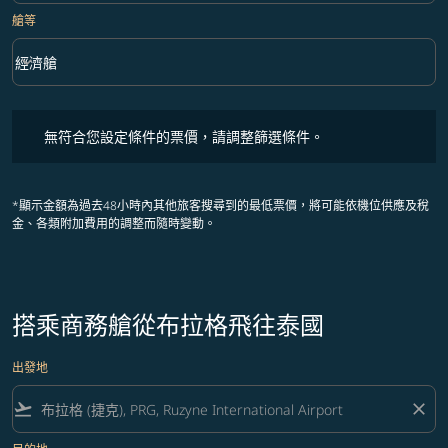
艙等
keyboard_arrow_down
經濟艙
艙等 option 經濟艙 Selected
無符合您設定條件的票價，請調整篩選條件。
無符合您設定條件的票價，請調整篩選條件。
*顯示金額為過去48小時內其他旅客搜尋到的最低票價，將可能依機位供應及稅
金、各類附加費用的調整而隨時變動。
搭乘商務艙從布拉格飛往泰國
出發地
flight_takeoff
close