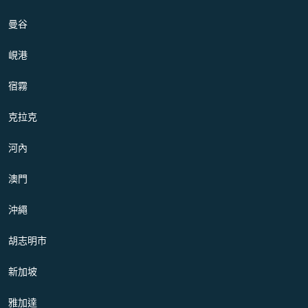
曼谷
峴港
宿霧
克拉克
河內
澳門
沖繩
胡志明市
新加坡
雅加達