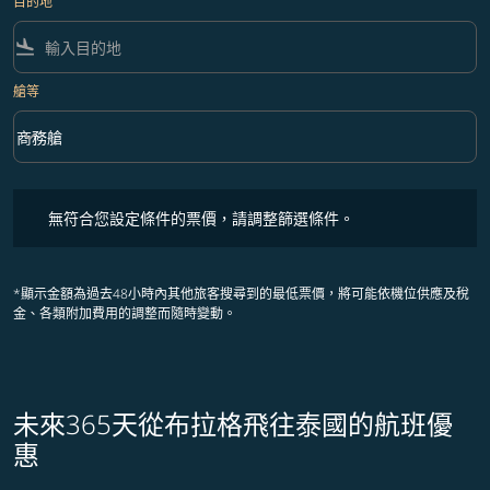
目的地
flight_land
艙等
keyboard_arrow_down
商務艙
艙等 option 商務艙 Selected
無符合您設定條件的票價，請調整篩選條件。
無符合您設定條件的票價，請調整篩選條件。
*顯示金額為過去48小時內其他旅客搜尋到的最低票價，將可能依機位供應及稅
金、各類附加費用的調整而隨時變動。
未來365天從布拉格飛往泰國的航班優
惠