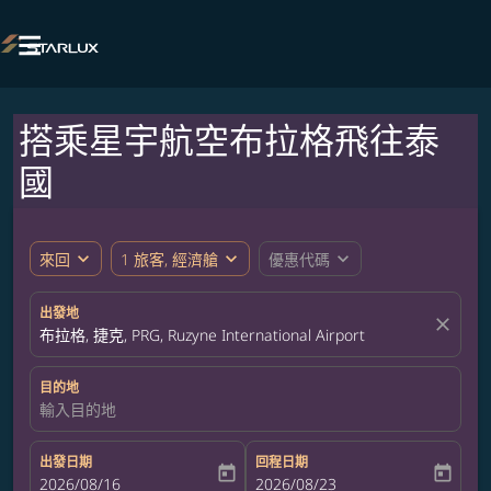

搭乘星宇航空布拉格飛往泰
國
expand_more
expand_more
expand_more
來回
1 旅客, 經濟艙
優惠代碼
出發地
close
布拉格, 捷克, PRG, Ruzyne International Airport
目的地
輸入目的地
出發日期
回程日期
today
today
fc-booking-departure-date-aria-label
2026/08/16
fc-booking-return-date-aria-label
2026/08/23