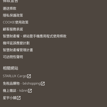
條款宣告
運送條款
隱私保護政策
COOKIE使用政策
顧客服務承諾
智慧財產權、網站暨手機應用程式使用條款
機坪延誤應變計劃
智慧財產權管理計畫
可訪問性聲明
相關網站
STARLUX Cargo
open_in_new
免稅品購物 - béshopping
open_in_new
機上雜誌 - kiânn
open_in_new
星宇小舖
open_in_new