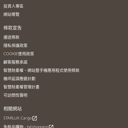
投資人專區
網站導覽
條款宣告
運送條款
隱私保護政策
COOKIE使用政策
顧客服務承諾
智慧財產權、網站暨手機應用程式使用條款
機坪延誤應變計劃
智慧財產權管理計畫
可訪問性聲明
相關網站
STARLUX Cargo
open_in_new
免稅品購物 - béshopping
open_in_new