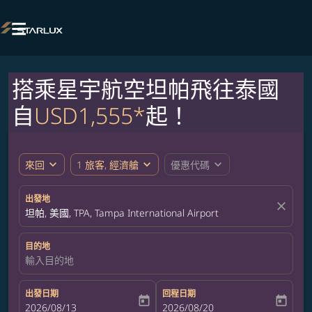

搭乘星宇航空坦帕飛往泰國
自
USD1,555*
起！
expand_more
expand_more
expand_more
來回
1 旅客, 經濟艙
優惠代碼
出發地
close
坦帕, 美國, TPA, Tampa International Airport
目的地
輸入目的地
出發日期
回程日期
today
today
fc-booking-departure-date-aria-label
2026/08/13
fc-booking-return-date-aria-label
2026/08/20