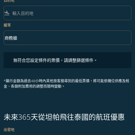
目的地
flight_land
艙等
keyboard_arrow_down
商務艙
艙等 option 商務艙 Selected
無符合您設定條件的票價，請調整篩選條件。
無符合您設定條件的票價，請調整篩選條件。
*顯示金額為過去48小時內其他旅客搜尋到的最低票價，將可能依機位供應及稅
金、各類附加費用的調整而隨時變動。
未來365天從坦帕飛往泰國的航班優惠
出發地