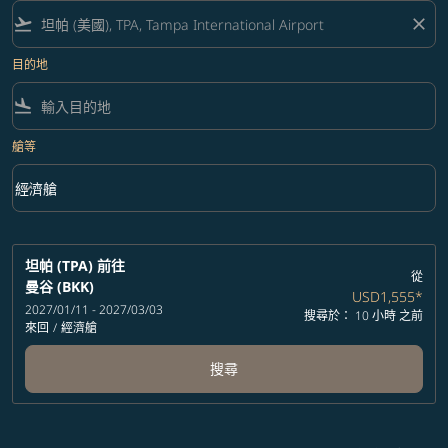
flight_takeoff
close
目的地
flight_land
艙等
keyboard_arrow_down
經濟艙
艙等 option 經濟艙 Selected
坦帕 (TPA)
前往
從
曼谷 (BKK)
USD1,555
*
2027/01/11 - 2027/03/03
搜尋於： 10 小時 之前
來回
/
經濟艙
搜尋