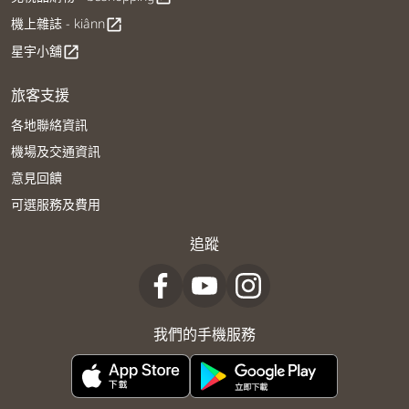
機上雜誌 - kiânn
open_in_new
星宇小舖
open_in_new
旅客支援
各地聯絡資訊
機場及交通資訊
意見回饋
可選服務及費用
追蹤
我們的手機服務