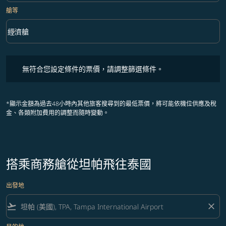
艙等
keyboard_arrow_down
經濟艙
艙等 option 經濟艙 Selected
無符合您設定條件的票價，請調整篩選條件。
無符合您設定條件的票價，請調整篩選條件。
*顯示金額為過去48小時內其他旅客搜尋到的最低票價，將可能依機位供應及稅
金、各類附加費用的調整而隨時變動。
搭乘商務艙從坦帕飛往泰國
出發地
flight_takeoff
close