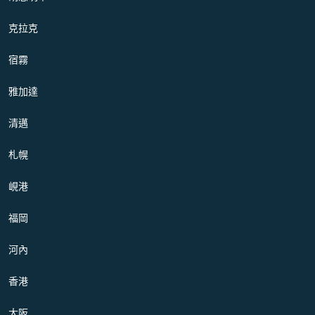
克拉克
宿霧
雅加達
清邁
札幌
峴港
福岡
河內
香港
大阪