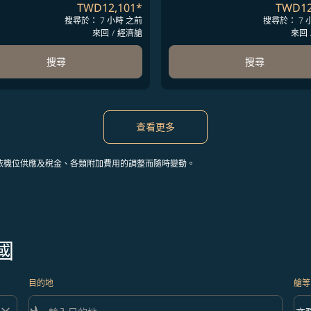
TWD12,101
*
TWD12
搜尋於： 7 小時 之前
搜尋於： 7 
來回
/
經濟艙
來回
搜尋
搜尋
查看更多
依機位供應及稅金、各類附加費用的調整而隨時變動。
國
目的地
艙等