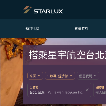
預訂行程
班機時刻
搭乘星宇航空台北
expand_more
expand_more
expand_more
來回
1 旅客, 經濟艙
優惠代碼
出發地
目的地
close