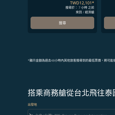
TWD12,101
*
搜尋於： 7 小時 之前
來回
/
經濟艙
搜尋
*顯示金額為過去48小時內其他旅客搜尋到的最低票價，將可能
搭乘商務艙從台北飛往泰
出發地