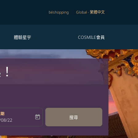
béshopping
Global
-
繁體中文
體驗星宇
COSMILE會員
起！
日期
today
搜尋
bel
oking-return-date-aria-label
/08/22