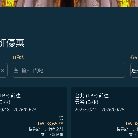
班優惠
目的地
艙等
close
flight_land
keyboard_arrow_down
經
艙等 
TPE)
前往
台北 (TPE)
前往
BKK)
曼谷 (BKK)
9/18 - 2026/09/23
2026/09/12 - 2026/09/25
從
TWD8,657
*
TWD8
搜尋於： 8 小時 之前
搜尋於： 8 
來回
/
經濟艙
來回