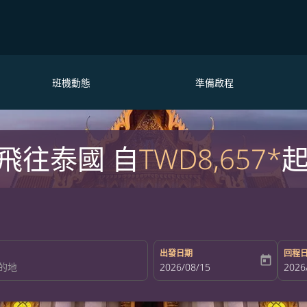
班機動態
準備啟程
飛往泰國 自
TWD8,657*
出發日期
回程
today
fc-booking-departure-date-aria-la
2026/08/15
fc-bo
2026