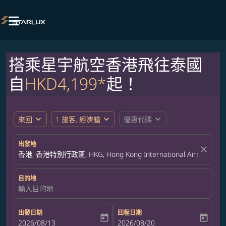

搭乘星宇航空香港飛往泰國
自
HKD4,199*
起！
expand_more
expand_more
expand_more
來回
1 旅客, 經濟艙
優惠代碼
出發地
close
香港, 香港特別行政區, HKG, Hong Kong International Airport
目的地
輸入目的地
出發日期
回程日期
today
today
fc-booking-departure-date-aria-label
2026/08/13
fc-booking-return-date-aria-label
2026/08/20