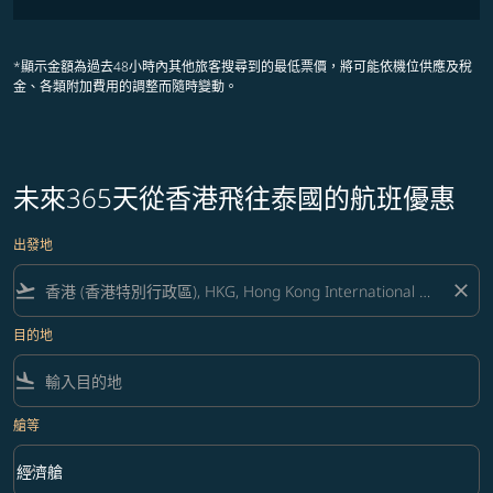
*顯示金額為過去48小時內其他旅客搜尋到的最低票價，將可能依機位供應及稅
金、各類附加費用的調整而隨時變動。
未來365天從香港飛往泰國的航班優惠
出發地
flight_takeoff
close
目的地
flight_land
艙等
keyboard_arrow_down
經濟艙
艙等 option 經濟艙 Selected