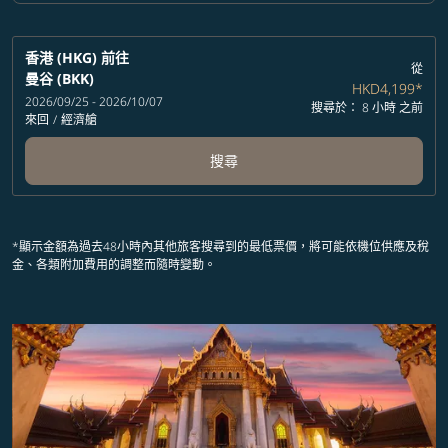
香港 (HKG)
前往
從
曼谷 (BKK)
HKD4,199
*
2026/09/25 - 2026/10/07
搜尋於： 8 小時 之前
來回
/
經濟艙
搜尋
*顯示金額為過去48小時內其他旅客搜尋到的最低票價，將可能依機位供應及稅
金、各類附加費用的調整而隨時變動。