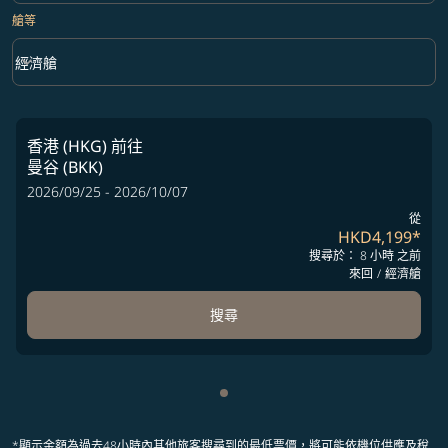
艙等
keyboard_arrow_down
經濟艙
艙等 option 經濟艙 Selected
香港 (HKG)
前往
曼谷 (BKK)
2026/09/25 - 2026/10/07
從
HKD4,199
*
搜尋於： 8 小時 之前
來回
/
經濟艙
搜尋
顯示 cmp-pagination-showing
*顯示金額為過去48小時內其他旅客搜尋到的最低票價，將可能依機位供應及稅