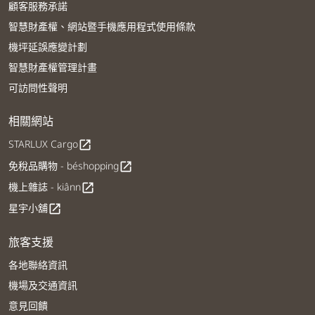
顧客服務承諾
智慧財產權、網站暨手機應用程式使用條款
機坪延誤應變計劃
智慧財產權管理計畫
可訪問性聲明
相關網站
STARLUX Cargo
open_in_new
免稅品購物 - béshopping
open_in_new
機上雜誌 - kiânn
open_in_new
星宇小舖
open_in_new
旅客支援
各地聯絡資訊
機場及交通資訊
意見回饋