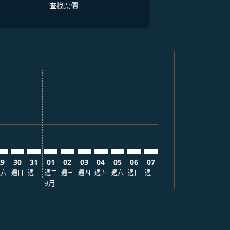
查找票價
找票價
. 查找票價
imer. 查找票價
sclaimer. 查找票價
s-disclaimer. 查找票價
fers-disclaimer. 查找票價
w-offers-disclaimer. 查找票價
-view-offers-disclaimer. 查找票價
 cmp-view-offers-disclaimer. 查找票價
NL: cmp-view-offers-disclaimer. 查找票價
US–MNL: cmp-view-offers-disclaimer. 查找票價
AUS–MNL: cmp-view-offers-disclaimer. 查找票價
AUS–MNL: cmp-view-offers-disclaimer. 查找票價
AUS–MNL: cmp-view-offers-disclaimer. 查找票價
AUS–MNL: cmp-view-offers-disclaimer. 查
AUS–MNL: cmp-view-offers-disclaime
AUS–MNL: cmp-view-offers-discl
AUS–MNL: cmp-view-offers-d
AUS–MNL: cmp-view-offer
AUS–MNL: cmp-view-o
29
30
31
01
02
03
04
05
06
07
週六
週日
週一
週二
週三
週四
週五
週六
週日
週一
9月