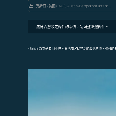
flight_takeoff
無符合您設定條件的票價，請調整篩選條件。
無符合您設定條件的票價，請調整篩選條件。
*顯示金額為過去48小時內其他旅客搜尋到的最低票價，將可能