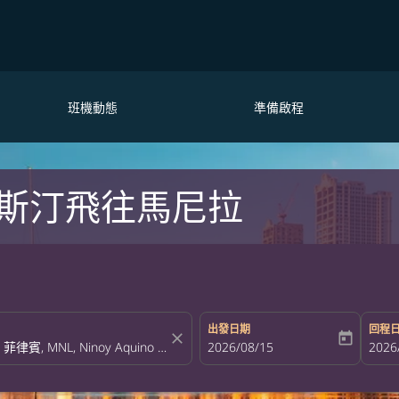
班機動態
準備啟程
斯汀飛往馬尼拉
出發日期
回程
close
today
fc-booking-departure-date-aria-la
2026/08/15
fc-bo
2026