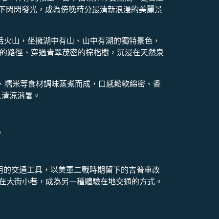
下閃閃發光，成為傍晚時分最清新浪漫的美麗景
小的活火山，坐擁湖中有山、山中有湖的獨特景色，
橋和石砌的路徑、穿過青翠茂密的棕梠樹，沉浸在天然泉
椰奶、糯米等食材調味蒸煮而成，口感鬆軟綿密、香
人清涼消暑。
。
使用的交通工具，以美軍二戰時期留下的吉普車改
梭在大街小巷，成為另一種體驗在地交通的方式。