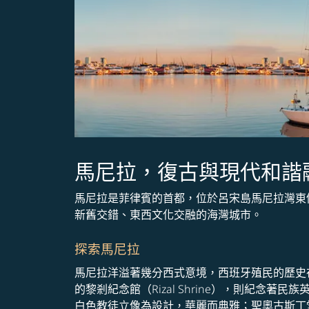
馬尼拉，復古與現代和諧
馬尼拉是菲律賓的首都，位於呂宋島馬尼拉灣東
新舊交錯、東西文化交融的海灣城市。
探索馬尼拉
馬尼拉洋溢著幾分西式意境，西班牙殖民的歷史在王
的黎剎紀念館（Rizal Shrine），則紀念著
白色教徒立像為設計，華麗而典雅；聖奧古斯丁堂（