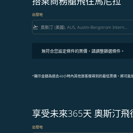
搭乘商務艙飛往馬尼拉
出發地
flight_takeoff
無符合您設定條件的票價，請調整篩選條件。
無符合您設定條件的票價，請調整篩選條件。
*顯示金額為過去48小時內其他旅客搜尋到的最低票價，將可能
享受未來365天 奧斯汀
出發地