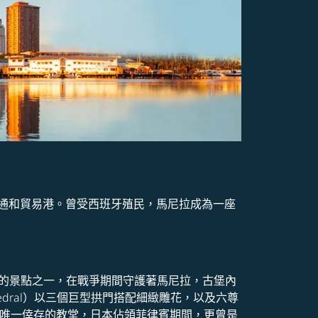
通和貿易港。曾受西班牙殖民，馬尼拉成為一座
悠久的景點之一，在戰爭期間守護著馬尼拉，古堡內
thedral）以三個巨型拱門搭配細緻雕花，以及六尊
王城區唯一倖存的教堂，日本佔領菲律賓期間，更曾是