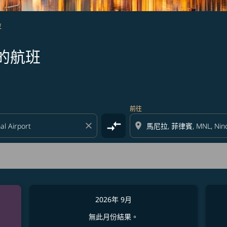
拉
的航班
前往
compare_arrows
close
location_on
2026年 9月
無此月份結果。