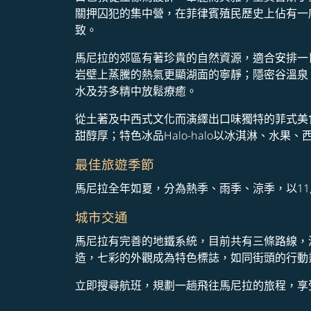
關押囚犯的集中營，在菲律賓殖民歷史上佔有一
致。
馬尼拉的郊區有著珍貴的自然資源，適合安排一日遊
岩壁上蒸騰的熱氣更顯湖面的寧靜；隱密谷溫泉（Hi
水及芬多精中放鬆療癒。
從土著及中西式文化而演繹出口味獨特的菲式美食，
甜醇厚；特色冰品Halo-halo以冰淇淋、水
最佳旅遊季節
馬尼拉全年如夏，分為熱季、雨季、涼季，以1
城市交通
馬尼拉有完善的地鐵系統，目前共有三條路線，涵
造，七彩的外觀成為特色標誌，如同街頭的行動畫
立即搜尋航班，規劃一趟飛往馬尼拉的旅程，享