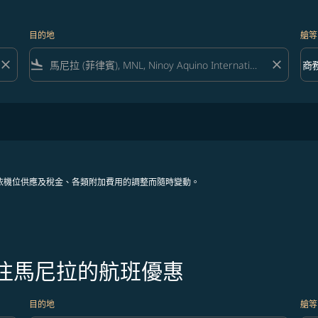
目的地
艙等
close
flight_land
close
keyboard_arrow_down
商
艙等 
依機位供應及稅金、各類附加費用的調整而隨時變動。
飛往馬尼拉的航班優惠
目的地
艙等