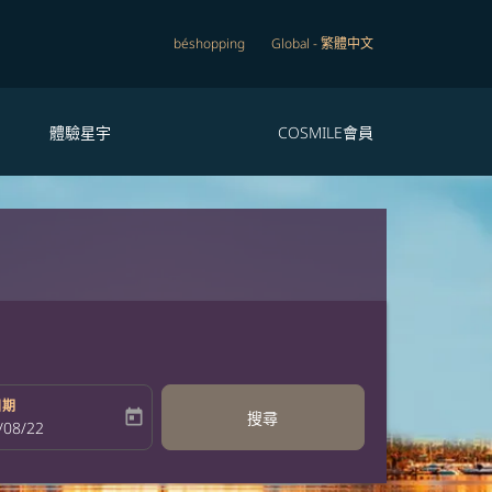
béshopping
Global
-
繁體中文
體驗星宇
COSMILE會員
日期
today
搜尋
bel
oking-return-date-aria-label
/08/22