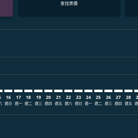
查找票價
claimer. 查找票價
-disclaimer. 查找票價
fers-disclaimer. 查找票價
-offers-disclaimer. 查找票價
view-offers-disclaimer. 查找票價
cmp-view-offers-disclaimer. 查找票價
NL: cmp-view-offers-disclaimer. 查找票價
S–MNL: cmp-view-offers-disclaimer. 查找票價
AUS–MNL: cmp-view-offers-disclaimer. 查找票價
AUS–MNL: cmp-view-offers-disclaimer. 查找票價
AUS–MNL: cmp-view-offers-disclaimer. 查找票價
AUS–MNL: cmp-view-offers-disclaimer. 查
AUS–MNL: cmp-view-offers-disclaimer
AUS–MNL: cmp-view-offers-discla
AUS–MNL: cmp-view-offers-di
AUS–MNL: cmp-view-offer
AUS–MNL: cmp-view-of
AUS–MNL: cmp-vie
AUS–MNL: cmp
AUS–MNL:
AUS–M
A
5
16
17
18
19
20
21
22
23
24
25
26
27
28
六
週日
週一
週二
週三
週四
週五
週六
週日
週一
週二
週三
週四
週五