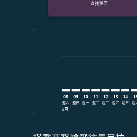
查找票價
Displaying fares for 八月-2026
AUS–MNL: cmp-view-offers-dis
AUS–MNL: cmp-view-offers
AUS–MNL: cmp-view-of
AUS–MNL: cmp-view
AUS–MNL: cmp-
AUS–MNL: 
AUS–M
AU
08
09
10
11
12
13
14
1
週六
週日
週一
週二
週三
週四
週五
週
8月