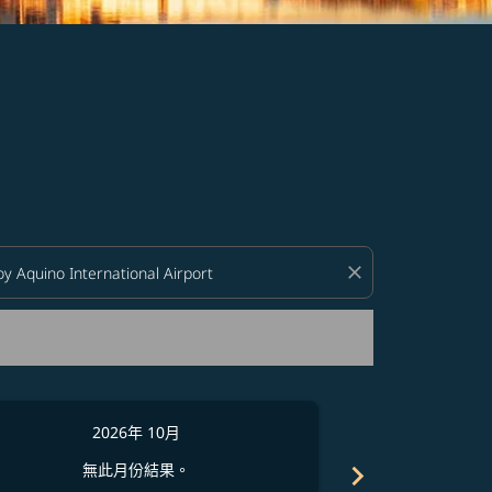
close
2026年 10月
2
chevron_right
無此月份結果。
無