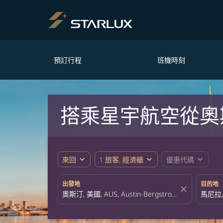
預訂行程
班機時刻
搭乘星宇航空從奧
expand_more
expand_more
expand_more
來回
1 旅客, 經濟艙
優惠代碼
出發地
目的地
close