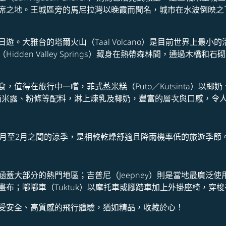
席之地。王城區旁的馬尼拉灣以晚霞而聞名，城市在水波倒映之
。大雅台的塔爾火山（Taal Volcano）是目前世界上最
dden Valley Springs）藏身在熱帶森林間，通過木
值得在旅行中一嚐，菲式蒸米糕（Puto／Kutsinta）以
果、西米露、粉條等配料，淋上煉乳及椰奶，豐富的層次與口感，令
1月至2月之間的涼季，是相較乾燥舒適且降雨機率低的旅遊季節
蓋大部分的熱門地區；吉普尼（Jeepney）則是當地最廣泛
布；嘟嘟車（Tuktuk）以摩托車或腳踏車加上外掛座椅，穿
受安全、高質感的飛行體驗，猶如精品，收藏於心！