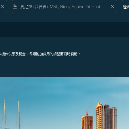
close
flight_land
close
keyboard_arrow_down
經
艙等 
依機位供應及稅金、各類附加費用的調整而隨時變動。