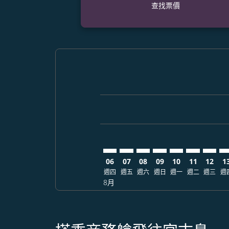
查找票價
Displaying fares for 八月-2026
BOI–SHI: cmp-view-offers-disc
BOI–SHI: cmp-view-offers-
BOI–SHI: cmp-view-off
BOI–SHI: cmp-view
BOI–SHI: cmp-
BOI–SHI: c
BOI–SH
BO
06
07
08
09
10
11
12
1
週四
週五
週六
週日
週一
週二
週三
週
8月