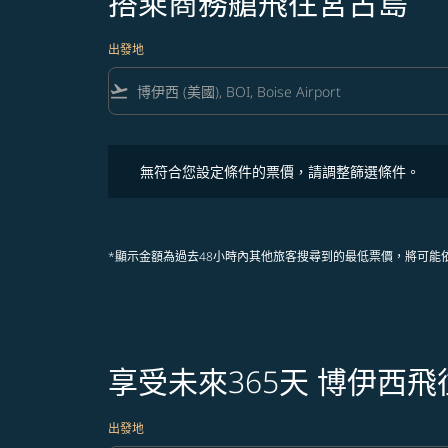
搭乘商務艙飛往宮古島
出發地
flight_takeoff
無符合您設定條件的票價，請調整篩選條件。
無符合您設定條件的票價，請調整篩選條件。
*顯示金額為過去48小時內其他旅客搜尋到的最低票價，將可能
享受未來365天 博伊西
出發地