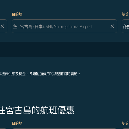
目的地
艙等
close
flight_land
close
keyboard_arrow_down
商
艙等 
依機位供應及稅金、各類附加費用的調整而隨時變動。
飛往宮古島的航班優惠
目的地
艙等