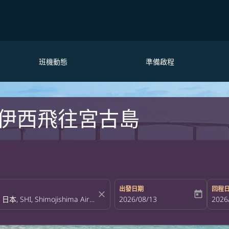
班機動態
準備啟程
伊西飛往宮古島
出發日期
回程
close
today
fc-booking-departure-date-aria-la
2026/08/13
fc-bo
2026