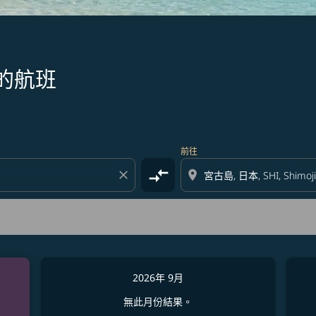
的航班
前往
compare_arrows
close
location_on
2026年 9月
無此月份結果。