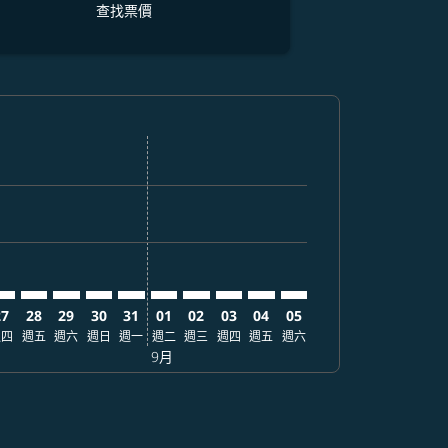
查找票價
價
 查找票價
mer. 查找票價
claimer. 查找票價
-disclaimer. 查找票價
fers-disclaimer. 查找票價
-offers-disclaimer. 查找票價
view-offers-disclaimer. 查找票價
cmp-view-offers-disclaimer. 查找票價
HI: cmp-view-offers-disclaimer. 查找票價
OI–SHI: cmp-view-offers-disclaimer. 查找票價
BOI–SHI: cmp-view-offers-disclaimer. 查找票價
BOI–SHI: cmp-view-offers-disclaimer. 查找票價
BOI–SHI: cmp-view-offers-disclaimer. 查找票價
BOI–SHI: cmp-view-offers-disclaimer. 查找
BOI–SHI: cmp-view-offers-disclaimer
BOI–SHI: cmp-view-offers-discla
BOI–SHI: cmp-view-offers-di
BOI–SHI: cmp-view-offer
BOI–SHI: cmp-view-of
27
28
29
30
31
01
02
03
04
05
週四
週五
週六
週日
週一
週二
週三
週四
週五
週六
9月