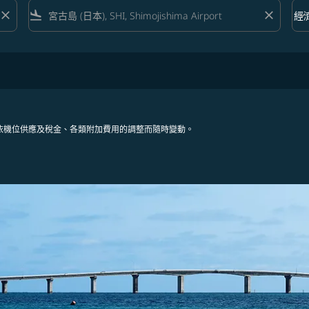
close
flight_land
close
keyboard_arrow_down
經
艙等 
依機位供應及稅金、各類附加費用的調整而隨時變動。