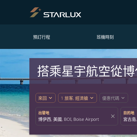
預訂行程
班機時刻
搭乘星宇航空從博
expand_more
expand_more
expand_more
來回
1 旅客, 經濟艙
優惠代碼
出發地
目的地
close