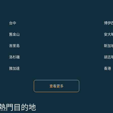
台中
博伊
舊金山
安大
峇里島
新加
洛杉磯
胡志
雅加達
香港
查看更多
s 的熱門目的地