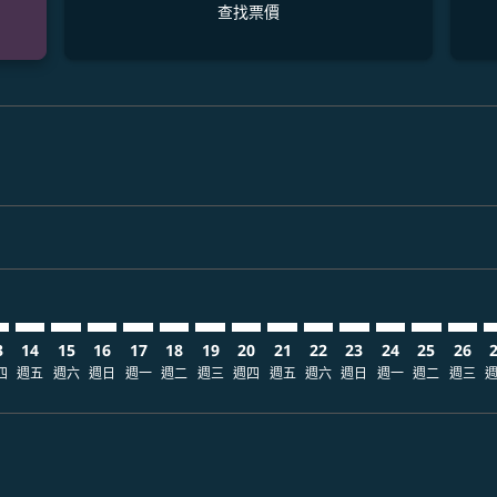
查找票價
laimer. 查找票價
disclaimer. 查找票價
ers-disclaimer. 查找票價
-offers-disclaimer. 查找票價
view-offers-disclaimer. 查找票價
mp-view-offers-disclaimer. 查找票價
I: cmp-view-offers-disclaimer. 查找票價
I–SHI: cmp-view-offers-disclaimer. 查找票價
BOI–SHI: cmp-view-offers-disclaimer. 查找票價
BOI–SHI: cmp-view-offers-disclaimer. 查找票價
BOI–SHI: cmp-view-offers-disclaimer. 查找票價
BOI–SHI: cmp-view-offers-disclaimer. 查找票
BOI–SHI: cmp-view-offers-disclaimer.
BOI–SHI: cmp-view-offers-disclai
BOI–SHI: cmp-view-offers-dis
BOI–SHI: cmp-view-offers
BOI–SHI: cmp-view-of
BOI–SHI: cmp-view
BOI–SHI: cmp-
BOI–SHI: 
BOI–S
B
3
14
15
16
17
18
19
20
21
22
23
24
25
26
四
週五
週六
週日
週一
週二
週三
週四
週五
週六
週日
週一
週二
週三