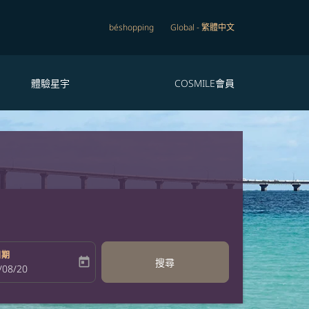
béshopping
Global
-
繁體中文
體驗星宇
COSMILE會員
日期
today
搜尋
bel
oking-return-date-aria-label
/08/20