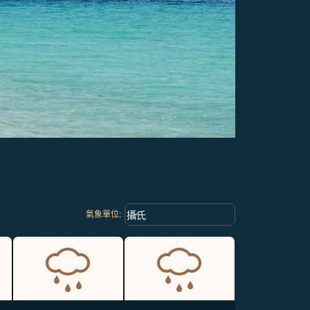
Weather unit option 攝氏 Selected
keyboard_arrow_down
攝氏
氣象單位
: