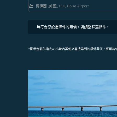
flight_takeoff
無符合您設定條件的票價，請調整篩選條件。
無符合您設定條件的票價，請調整篩選條件。
*顯示金額為過去48小時內其他旅客搜尋到的最低票價，將可能