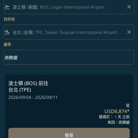
flight_takeoff
close
目的地
flight_land
close
艙等
keyboard_arrow_down
商務艙
艙等 option 商務艙 Selected
波士頓 (BOS)
前往
台北 (TPE)
2026/09/04 - 2026/09/11
從
USD6,874
*
搜尋於： 1 天 之前
來回
/
商務艙
搜尋