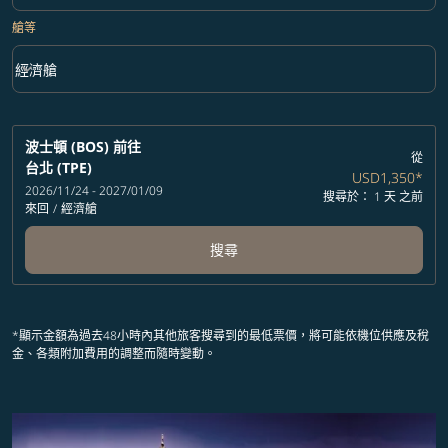
艙等
keyboard_arrow_down
經濟艙
艙等 option 經濟艙 Selected
波士頓 (BOS)
前往
從
台北 (TPE)
USD1,350
*
2026/11/24 - 2027/01/09
搜尋於： 1 天 之前
來回
/
經濟艙
搜尋
*顯示金額為過去48小時內其他旅客搜尋到的最低票價，將可能依機位供應及稅
金、各類附加費用的調整而隨時變動。