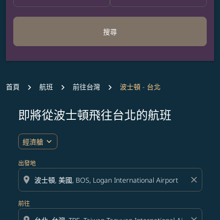
搜尋
首頁
航班
前往台灣
波士頓 - 台北
即將從波士頓飛往台北的航班
無符合您設定條件的票價，請調整篩選條件。
expand_more
經濟艙
出發地
location_on
close
前往