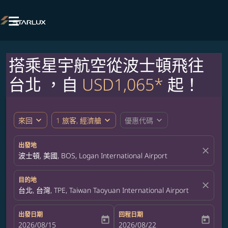

搭乘星宇航空從波士頓飛往
台北 ，自
USD1,065*
起！
expand_more
expand_more
expand_more
來回
1 旅客, 經濟艙
優惠代碼
出發地
close
波士頓, 美國, BOS, Logan International Airport
目的地
close
台北, 台灣, TPE, Taiwan Taoyuan International Airport
出發日期
回程日期
today
today
fc-booking-departure-date-aria-label
2026/08/15
fc-booking-return-date-aria-label
2026/08/22