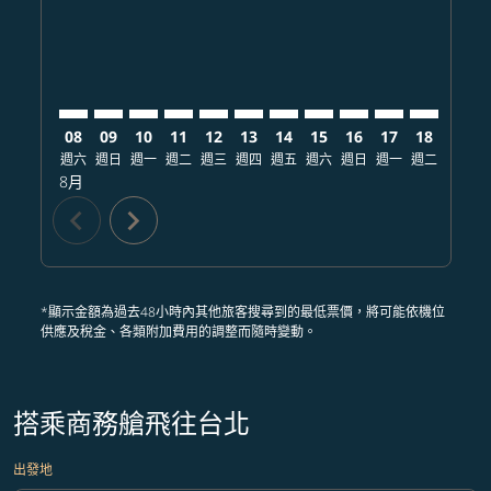
08
09
10
11
12
13
14
15
16
17
18
19
週六
週日
週一
週二
週三
週四
週五
週六
週日
週一
週二
週三
8月
chevron_left
chevron_right
*顯示金額為過去48小時內其他旅客搜尋到的最低票價，將可能依機位
供應及稅金、各類附加費用的調整而隨時變動。
搭乘商務艙飛往台北
出發地