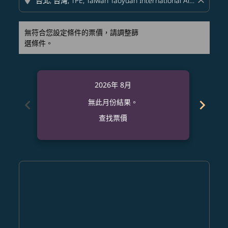
location_on
close
無符合您設定條件的票價，請調整篩
選條件。
2026年 8月
chevron_left
chevron_right
無此月份結果。
查找票價
Displaying fares for 八月-2026
BOS–TPE: cmp-view-offers-disclaimer. 查找票價
BOS–TPE: cmp-view-offers-disclaimer. 查找票價
BOS–TPE: cmp-view-offers-disclaimer. 查
BOS–TPE: cmp-view-offers-disclaimer
BOS–TPE: cmp-view-offers-discla
BOS–TPE: cmp-view-offers-di
BOS–TPE: cmp-view-offer
BOS–TPE: cmp-view-of
BOS–TPE: cmp-vie
BOS–TPE: cmp
BOS–TPE:
BOS–T
B