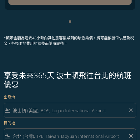
顯示 cmp-pagination-showing
*顯示金額為過去48小時內其他旅客搜尋到的最低票價，將可能依機位供應及稅
金、各類附加費用的調整而隨時變動。
享受未來365天 波士頓飛往台北的航班
優惠
出發地
flight_takeoff
close
目的地
flight_land
close