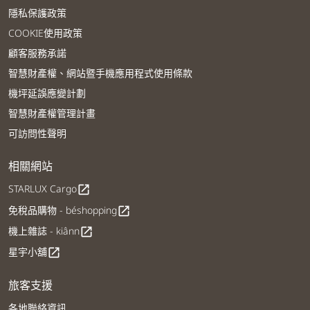
隱私保護政策
COOKIE使用政策
顧客服務承諾
智慧財產權、網站暨手機應用程式使用條款
機坪延誤應變計劃
智慧財產權管理計畫
可訪問性聲明
相關網站
STARLUX Cargo
open_in_new
免稅品購物 - béshopping
open_in_new
機上雜誌 - kiânn
open_in_new
星宇小舖
open_in_new
旅客支援
各地聯絡資訊