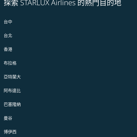
探索 STARLUX Airlines 的熱門目的地
台中
台北
香港
布拉格
亞特蘭大
阿布達比
巴塞隆納
曼谷
博伊西