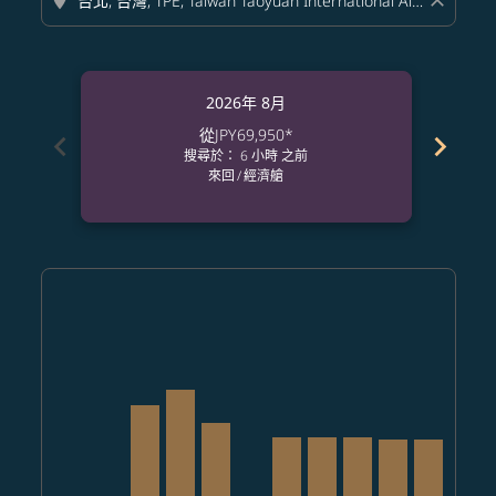
location_on
close
2026年 8月
從
JPY69,950
*
chevron_left
chevron_right
搜尋於： 6 小時 之前
來回
/
經濟艙
Displaying fares for 八月-2026
UKB–TPE: cmp-view-offers-disclaimer. 查找票價
UKB–TPE: cmp-view-offers-disclaimer. 查找票價
UKB–TPE, 2026/08/11 – 2026/08/26: 從 JPY11
UKB–TPE, 2026/08/12 – 2026/09/10: 從 J
UKB–TPE, 2026/08/13 – 2026/08/26:
UKB–TPE: cmp-view-offers-di
UKB–TPE, 2026/08/15 – 202
UKB–TPE, 2026/08/16 –
UKB–TPE, 2026/08/
UKB–TPE, 2026
UKB–TPE, 
UKB–T
U