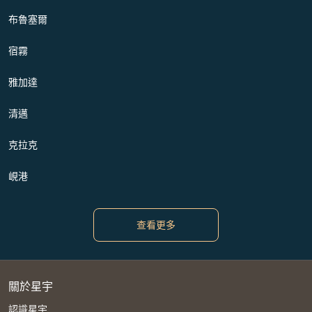
布魯塞爾
宿霧
雅加達
清邁
克拉克
峴港
查看更多
關於星宇
認識星宇