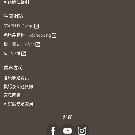
可訪問性聲明
相關網站
STARLUX Cargo
open_in_new
免稅品購物 - béshopping
open_in_new
機上雜誌 - kiânn
open_in_new
星宇小舖
open_in_new
旅客支援
各地聯絡資訊
機場及交通資訊
意見回饋
可選服務及費用
追蹤