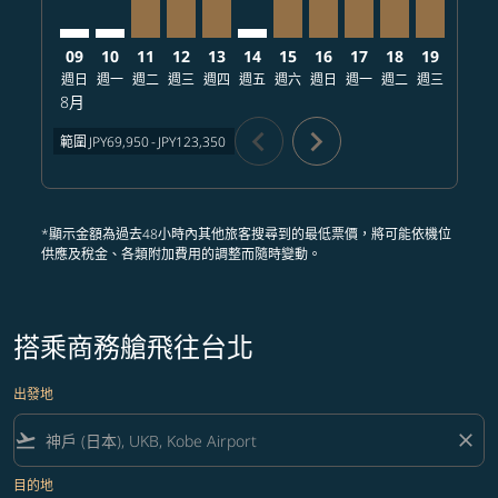
09
10
11
12
13
14
15
16
17
18
19
20
週日
週一
週二
週三
週四
週五
週六
週日
週一
週二
週三
週四
8月
chevron_left
chevron_right
範圍
JPY69,950
-
JPY123,350
*顯示金額為過去48小時內其他旅客搜尋到的最低票價，將可能依機位
供應及稅金、各類附加費用的調整而隨時變動。
搭乘商務艙飛往台北
出發地
flight_takeoff
close
目的地