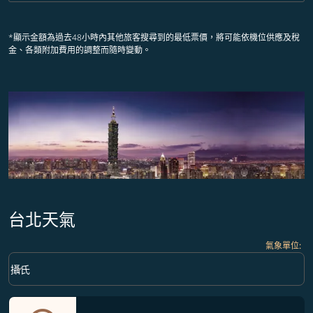
*顯示金額為過去48小時內其他旅客搜尋到的最低票價，將可能依機位供應及稅
金、各類附加費用的調整而隨時變動。
台北天氣
氣象單位
:
Weather unit option 攝氏 Selected
keyboard_arrow_down
攝氏