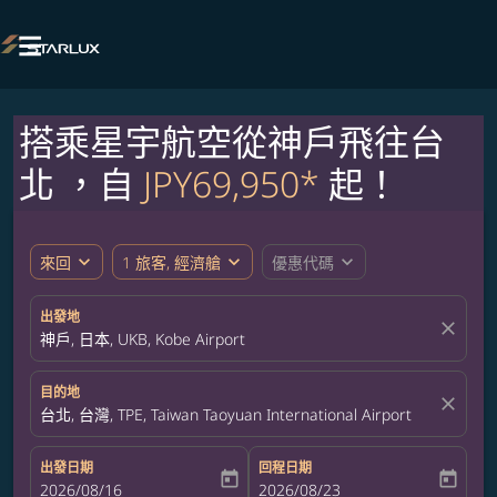

搭乘星宇航空從神戶飛往台
北 ，自
JPY69,950*
起！
expand_more
expand_more
expand_more
來回
1 旅客, 經濟艙
優惠代碼
出發地
close
神戶, 日本, UKB, Kobe Airport
目的地
close
台北, 台灣, TPE, Taiwan Taoyuan International Airport
出發日期
回程日期
today
today
fc-booking-departure-date-aria-label
2026/08/16
fc-booking-return-date-aria-label
2026/08/23