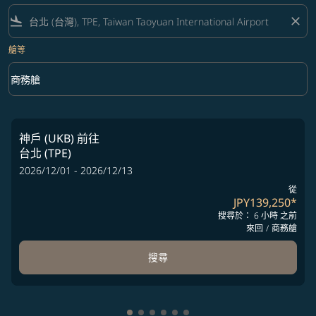
flight_land
close
艙等
keyboard_arrow_down
商務艙
艙等 option 商務艙 Selected
神戶 (UKB)
前往
台北 (TPE)
2026/12/01 - 2026/12/13
從
JPY139,250
*
搜尋於： 6 小時 之前
來回
/
商務艙
搜尋