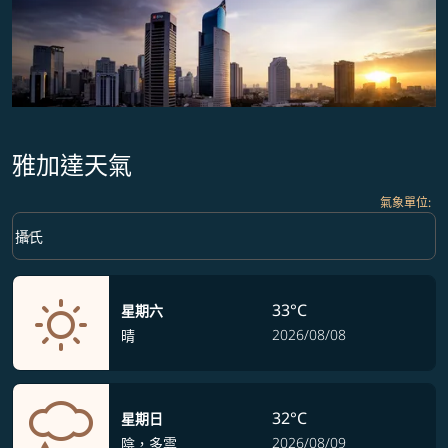
雅加達天氣
氣象單位
:
Weather unit option 攝氏 Selected
keyboard_arrow_down
攝氏
33°C
星期六
2026/08/08
晴
32°C
星期日
2026/08/09
陰，多雲