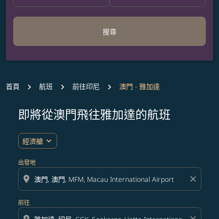
搜尋
首頁
航班
前往印尼
澳門 - 雅加達
即將從澳門飛往雅加達的航班
無符合您設定條件的票價，請調整篩選條件。
expand_more
經濟艙
出發地
location_on
close
前往