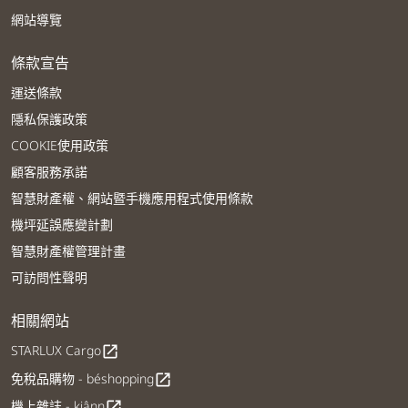
網站導覽
條款宣告
運送條款
隱私保護政策
COOKIE使用政策
顧客服務承諾
智慧財產權、網站暨手機應用程式使用條款
機坪延誤應變計劃
智慧財產權管理計畫
可訪問性聲明
相關網站
STARLUX Cargo
open_in_new
免稅品購物 - béshopping
open_in_new
機上雜誌 - kiânn
open_in_new