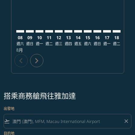
08
09
10
11
12
13
14
15
16
17
18
19
週六
週日
週一
週二
週三
週四
週五
週六
週日
週一
週二
週三
8月
chevron_left
chevron_right
搭乘商務艙飛往雅加達
出發地
flight_takeoff
close
目的地