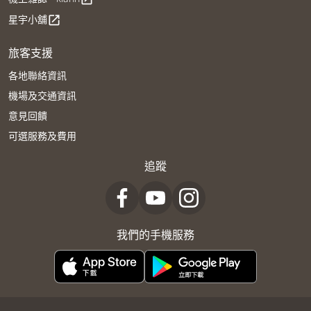
星宇小舖
open_in_new
旅客支援
各地聯絡資訊
機場及交通資訊
意見回饋
可選服務及費用
追蹤
我們的手機服務