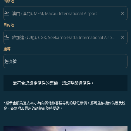
出發地
flight_takeoff
close
目的地
flight_land
close
艙等
keyboard_arrow_down
經濟艙
艙等 option 經濟艙 Selected
無符合您設定條件的票價，請調整篩選條件。
無符合您設定條件的票價，請調整篩選條件。
*顯示金額為過去48小時內其他旅客搜尋到的最低票價，將可能依機位供應及稅
金、各類附加費用的調整而隨時變動。