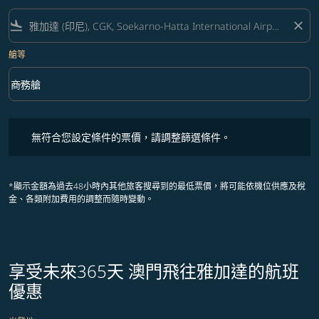
flight_land
close
艙等
keyboard_arrow_down
商務艙
艙等 option 商務艙 Selected
無符合您設定條件的票價，請調整篩選條件。
無符合您設定條件的票價，請調整篩選條件。
*顯示金額為過去48小時內其他旅客搜尋到的最低票價，將可能依機位供應及稅
金、各類附加費用的調整而隨時變動。
享受未來365天 澳門飛往雅加達的航班
優惠