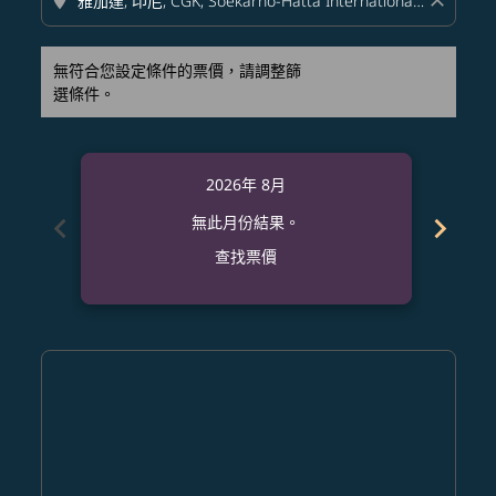
location_on
close
無符合您設定條件的票價，請調整篩
選條件。
2026年 8月
chevron_left
chevron_right
無此月份結果。
查找票價
Displaying fares for 八月-2026
MFM–CGK: cmp-view-offers-disclaimer. 查找票價
MFM–CGK: cmp-view-offers-disclaimer. 查找票價
MFM–CGK: cmp-view-offers-disclaimer. 
MFM–CGK: cmp-view-offers-disclaime
MFM–CGK: cmp-view-offers-discl
MFM–CGK: cmp-view-offers-d
MFM–CGK: cmp-view-offer
MFM–CGK: cmp-view-o
MFM–CGK: cmp-vi
MFM–CGK: cmp
MFM–CGK:
MFM–
M