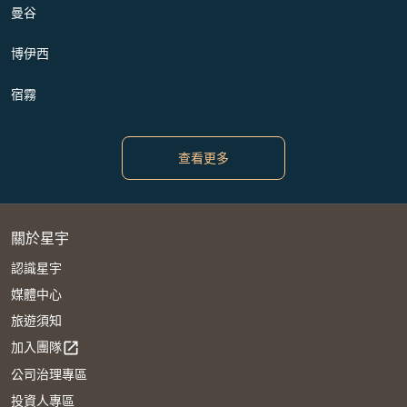
曼谷
博伊西
宿霧
查看更多
關於星宇
認識星宇
媒體中心
旅遊須知
加入團隊
open_in_new
公司治理專區
投資人專區