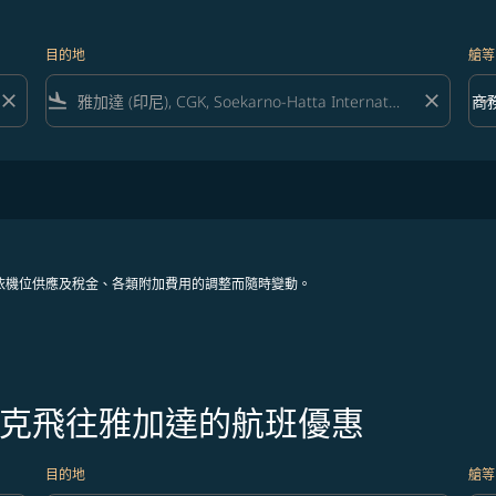
目的地
艙等
close
flight_land
close
keyboard_arrow_down
商
艙等 
依機位供應及稅金、各類附加費用的調整而隨時變動。
紐華克飛往雅加達的航班優惠
目的地
艙等