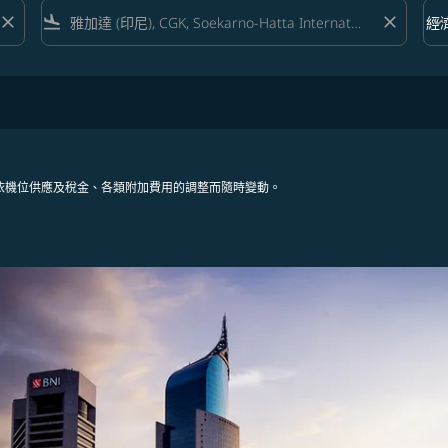
close
flight_land
close
keyboard_arrow_down
經
艙等 
依機位供應及稅金、各類附加費用的調整而隨時變動。