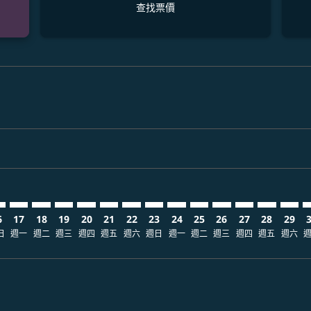
查找票價
claimer. 查找票價
-disclaimer. 查找票價
fers-disclaimer. 查找票價
-offers-disclaimer. 查找票價
view-offers-disclaimer. 查找票價
cmp-view-offers-disclaimer. 查找票價
GK: cmp-view-offers-disclaimer. 查找票價
R–CGK: cmp-view-offers-disclaimer. 查找票價
EWR–CGK: cmp-view-offers-disclaimer. 查找票價
EWR–CGK: cmp-view-offers-disclaimer. 查找票價
EWR–CGK: cmp-view-offers-disclaimer. 查找票價
EWR–CGK: cmp-view-offers-disclaimer. 查
EWR–CGK: cmp-view-offers-disclaimer
EWR–CGK: cmp-view-offers-discla
EWR–CGK: cmp-view-offers-di
EWR–CGK: cmp-view-offer
EWR–CGK: cmp-view-of
EWR–CGK: cmp-vie
EWR–CGK: cmp
EWR–CGK:
EWR–C
E
6
17
18
19
20
21
22
23
24
25
26
27
28
29
日
週一
週二
週三
週四
週五
週六
週日
週一
週二
週三
週四
週五
週六