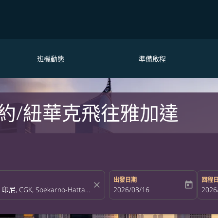
班機動態
準備啟程
約/紐華克飛往雅加達
出發日期
回程
close
today
fc-booking-departure-date-aria-la
2026/08/16
fc-bo
2026