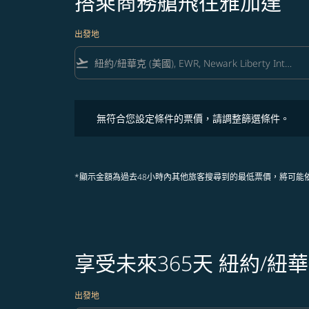
搭乘商務艙飛往雅加達
出發地
flight_takeoff
無符合您設定條件的票價，請調整篩選條件。
無符合您設定條件的票價，請調整篩選條件。
*顯示金額為過去48小時內其他旅客搜尋到的最低票價，將可能
享受未來365天 紐約/
出發地