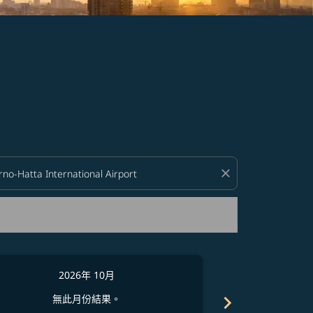
close
2026年 10月
2
chevron_right
無此月份結果。
無