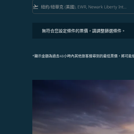
flight_takeoff
無符合您設定條件的票價，請調整篩選條件。
無符合您設定條件的票價，請調整篩選條件。
*顯示金額為過去48小時內其他旅客搜尋到的最低票價，將可能