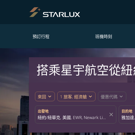
預訂行程
班機時刻
搭乘星宇航空從紐
expand_more
expand_more
expand_more
來回
1 旅客, 經濟艙
優惠代碼
出發地
目的地
close