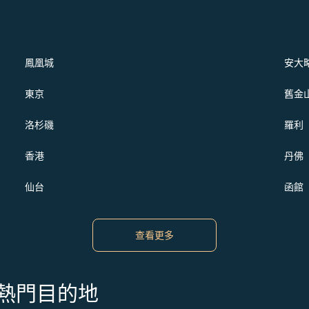
鳳凰城
安大
東京
舊金
洛杉磯
羅利
香港
丹佛
仙台
函館
查看更多
s 的熱門目的地