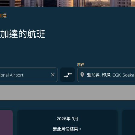
雅加達
雅加達的航班
前往
compare_arrows
close
location_on
2026年 9月
無此月份結果。