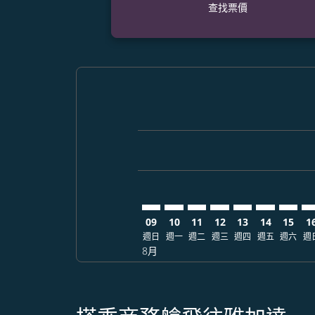
查找票價
Displaying fares for 八月-2026
EWR–CGK: cmp-view-offers-dis
EWR–CGK: cmp-view-offers
EWR–CGK: cmp-view-of
EWR–CGK: cmp-view
EWR–CGK: cmp-
EWR–CGK: 
EWR–C
EW
09
10
11
12
13
14
15
1
週日
週一
週二
週三
週四
週五
週六
週
8月