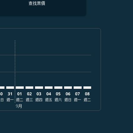
查找票價
找票價
. 查找票價
imer. 查找票價
sclaimer. 查找票價
s-disclaimer. 查找票價
fers-disclaimer. 查找票價
w-offers-disclaimer. 查找票價
-view-offers-disclaimer. 查找票價
 cmp-view-offers-disclaimer. 查找票價
GK: cmp-view-offers-disclaimer. 查找票價
WR–CGK: cmp-view-offers-disclaimer. 查找票價
EWR–CGK: cmp-view-offers-disclaimer. 查找票價
EWR–CGK: cmp-view-offers-disclaimer. 查找票價
EWR–CGK: cmp-view-offers-disclaimer. 查找票價
EWR–CGK: cmp-view-offers-disclaimer. 查
EWR–CGK: cmp-view-offers-disclaime
EWR–CGK: cmp-view-offers-discl
EWR–CGK: cmp-view-offers-d
EWR–CGK: cmp-view-offer
EWR–CGK: cmp-view-o
30
31
01
02
03
04
05
06
07
08
週日
週一
週二
週三
週四
週五
週六
週日
週一
週二
9月