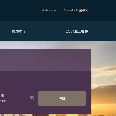
béshopping
Global
-
繁體中文
體驗星宇
COSMILE會員
日期
today
搜尋
bel
oking-return-date-aria-label
/08/23