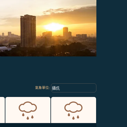
Weather unit option 攝氏 Selected
keyboard_arrow_down
攝氏
氣象單位
: