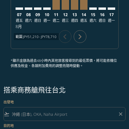
07
08
09
10
11
12
13
14
15
16
17
18
週五
週六
週日
週一
週二
週三
週四
週五
週六
週日
週一
週二
8月
chevron_left
chevron_right
範圍
JPY51,210
-
JPY78,710
*顯示金額為過去48小時內其他旅客搜尋到的最低票價，將可能依機位
供應及稅金、各類附加費用的調整而隨時變動。
搭乘商務艙飛往台北
出發地
flight_takeoff
close
目的地