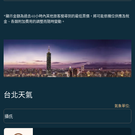
*顯示金額為過去48小時內其他旅客搜尋到的最低票價，將可能依機位供應及稅
金、各類附加費用的調整而隨時變動。
台北天氣
氣象單位
:
Weather unit option 攝氏 Selected
keyboard_arrow_down
攝氏