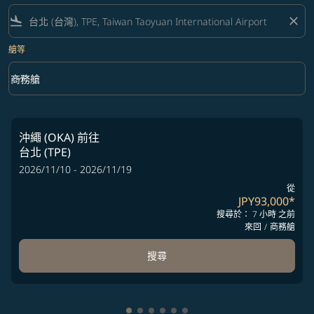
flight_land
close
艙等
keyboard_arrow_down
商務艙
艙等 option 商務艙 Selected
沖繩 (OKA)
前往
台北 (TPE)
2026/11/10 - 2026/11/19
從
JPY93,000
*
搜尋於： 7 小時 之前
來回
/
商務艙
搜尋