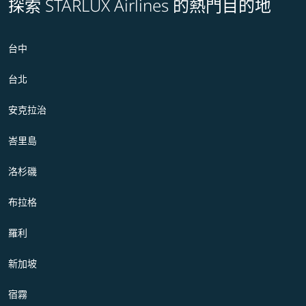
探索 STARLUX Airlines 的熱門目的地
台中
台北
安克拉治
峇里島
洛杉磯
布拉格
羅利
新加坡
宿霧