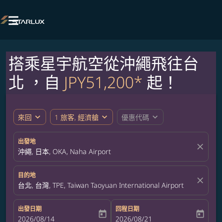

搭乘星宇航空從沖繩飛往台
北 ，自
JPY51,200*
起！
expand_more
expand_more
expand_more
來回
1 旅客, 經濟艙
優惠代碼
出發地
close
沖繩, 日本, OKA, Naha Airport
目的地
close
台北, 台灣, TPE, Taiwan Taoyuan International Airport
出發日期
回程日期
today
today
fc-booking-departure-date-aria-label
2026/08/14
fc-booking-return-date-aria-label
2026/08/21