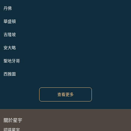
丹佛
華盛頓
吉隆坡
安大略
聖地牙哥
西雅圖
查看更多
關於星宇
認識星宇