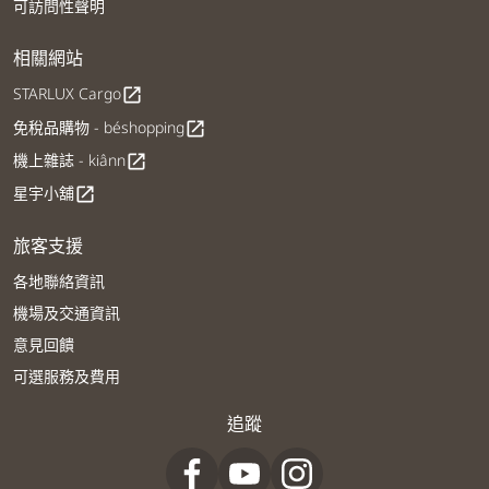
可訪問性聲明
相關網站
STARLUX Cargo
open_in_new
免稅品購物 - béshopping
open_in_new
機上雜誌 - kiânn
open_in_new
星宇小舖
open_in_new
旅客支援
各地聯絡資訊
機場及交通資訊
意見回饋
可選服務及費用
追蹤