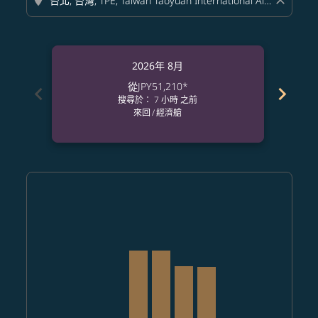
location_on
close
2026年 8月
從
JPY51,210
*
chevron_left
chevron_right
搜尋於： 7 小時 之前
來回
/
經濟艙
Displaying fares for 八月-2026
OKA–TPE: cmp-view-offers-disclaimer. 查找票價
OKA–TPE: cmp-view-offers-disclaimer. 查找票價
OKA–TPE: cmp-view-offers-disclaimer. 查
OKA–TPE: cmp-view-offers-disclaimer
OKA–TPE, 2026/08/11 – 2026/08/25:
OKA–TPE, 2026/08/12 – 2026/09
OKA–TPE, 2026/08/13 – 202
OKA–TPE, 2026/08/14 –
OKA–TPE: cmp-vie
OKA–TPE: cmp
OKA–TPE:
OKA–T
O