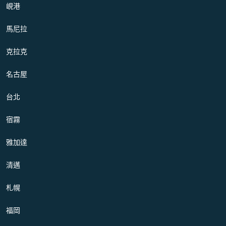
峴港
馬尼拉
克拉克
名古屋
台北
宿霧
雅加達
清邁
札幌
福岡