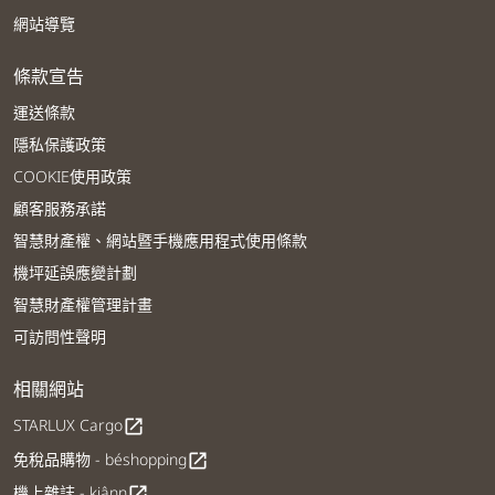
網站導覽
條款宣告
運送條款
隱私保護政策
COOKIE使用政策
顧客服務承諾
智慧財產權、網站暨手機應用程式使用條款
機坪延誤應變計劃
智慧財產權管理計畫
可訪問性聲明
相關網站
STARLUX Cargo
open_in_new
免稅品購物 - béshopping
open_in_new
機上雜誌 - kiânn
open_in_new