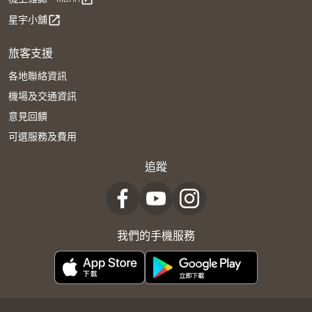
星宇小舖
open_in_new
旅客支援
各地聯絡資訊
機場及交通資訊
意見回饋
可選服務及費用
追蹤
我們的手機服務