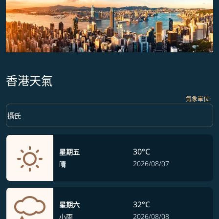
香港天氣
氣象單位
:
Weather unit option 攝氏 Selected
keyboard_arrow_down
攝氏
30°C
星期五
2026/08/07
晴
32°C
星期六
2026/08/08
小雨