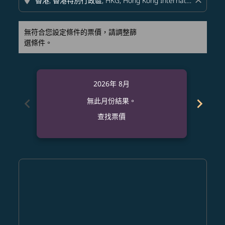
location_on
close
無符合您設定條件的票價，請調整篩
選條件。
2026年 8月
chevron_left
chevron_right
無此月份結果。
查找票價
Displaying fares for 八月-2026
MCO–HKG: cmp-view-offers-disclaimer. 查找票價
MCO–HKG: cmp-view-offers-disclaimer. 查找票價
MCO–HKG: cmp-view-offers-disclaimer. 
MCO–HKG: cmp-view-offers-disclaim
MCO–HKG: cmp-view-offers-discl
MCO–HKG: cmp-view-offers-d
MCO–HKG: cmp-view-offer
MCO–HKG: cmp-view-o
MCO–HKG: cmp-vi
MCO–HKG: cmp
MCO–HKG:
MCO–
M