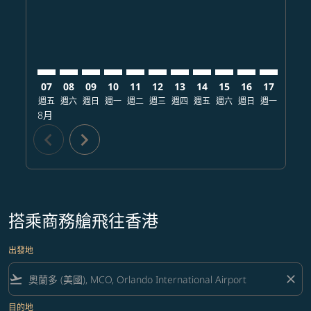
07
08
09
10
11
12
13
14
15
16
17
18
週五
週六
週日
週一
週二
週三
週四
週五
週六
週日
週一
週二
8月
chevron_left
chevron_right
搭乘商務艙飛往香港
出發地
flight_takeoff
close
目的地