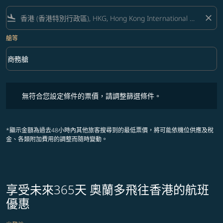
flight_land
close
艙等
keyboard_arrow_down
商務艙
艙等 option 商務艙 Selected
無符合您設定條件的票價，請調整篩選條件。
無符合您設定條件的票價，請調整篩選條件。
*顯示金額為過去48小時內其他旅客搜尋到的最低票價，將可能依機位供應及稅
金、各類附加費用的調整而隨時變動。
享受未來365天 奧蘭多飛往香港的航班
優惠