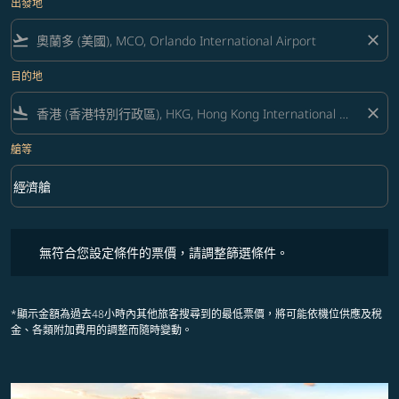
出發地
flight_takeoff
close
目的地
flight_land
close
艙等
keyboard_arrow_down
經濟艙
艙等 option 經濟艙 Selected
無符合您設定條件的票價，請調整篩選條件。
無符合您設定條件的票價，請調整篩選條件。
*顯示金額為過去48小時內其他旅客搜尋到的最低票價，將可能依機位供應及稅
金、各類附加費用的調整而隨時變動。