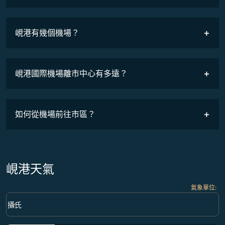
班機時刻表
峴港有幾個機場？
峴港國際機場離市中心有多遠？
如何從機場前往市區？
峴港天氣
氣象單位
:
Weather unit option 攝氏 Selected
keyboard_arrow_down
攝氏