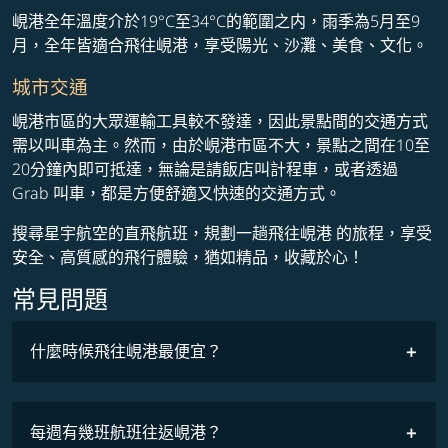
峴港全年溫度介於19°C至34°C的範圍之内，雨季為5月至9
月，全年皆適合飛往峴港，享受陽光、沙灘、美食、文化。
城市交通
峴港市區的大眾運輸工具較不發達，因此景點間的交通方式
需以叫車為主。然而，由於峴港市區不大，景點之間在10至
20分鐘內即可抵達，無論是請飯店叫計程車，或者透過
Grab 叫車，都是方便舒適又快速的交通方式。
搜尋星宇航空的直飛航班，規劃一趟飛往峴港 的旅程，享受
安全、高質感的飛行體驗，猶如精品，收藏於心！
常見問題
什麼時候飛往峴港最便宜？
最低票價
COSMILE會員
每週有幾班航班往返峴港？