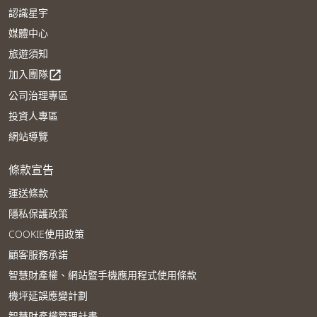
認識星宇
媒體中心
旅遊須知
加入團隊
open_in_new
公司治理專區
投資人專區
網站導覽
條款宣告
運送條款
隱私保護政策
COOKIE使用政策
顧客服務承諾
智慧財產權、網站暨手機應用程式使用條款
機坪延誤應變計劃
智慧財產權管理計畫