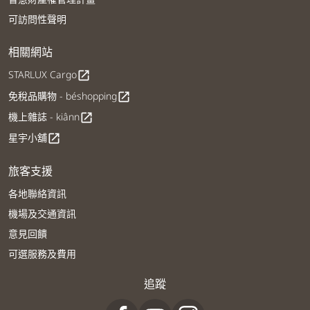
可訪問性聲明
相關網站
STARLUX Cargo
open_in_new
免稅品購物 - béshopping
open_in_new
機上雜誌 - kiânn
open_in_new
星宇小舖
open_in_new
旅客支援
各地聯絡資訊
機場及交通資訊
意見回饋
可選服務及費用
追蹤