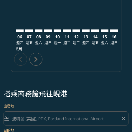
06
07
08
09
10
11
12
13
14
15
16
17
週四
週五
週六
週日
週一
週二
週三
週四
週五
週六
週日
週一
8月
chevron_left
chevron_right
搭乘商務艙飛往峴港
出發地
flight_takeoff
close
目的地