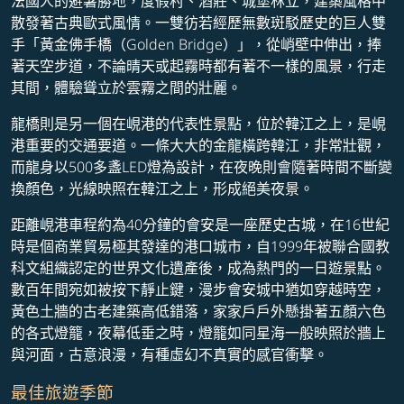
法國人的避暑勝地，度假村、酒莊、城堡林立，建築風格中
散發著古典歐式風情。一雙彷若經歷無數斑駁歷史的巨人雙
手「黃金佛手橋（Golden Bridge）」，從峭壁中伸出，捧
著天空步道，不論晴天或起霧時都有著不一樣的風景，行走
其間，體驗聳立於雲霧之間的壯麗。
龍橋則是另一個在峴港的代表性景點，位於韓江之上，是峴
港重要的交通要道。一條大大的金龍橫跨韓江，非常壯觀，
而龍身以500多盞LED燈為設計，在夜晚則會隨著時間不斷變
換顏色，光線映照在韓江之上，形成絕美夜景。
距離峴港車程約為40分鐘的會安是一座歷史古城，在16世紀
時是個商業貿易極其發達的港口城市，自1999年被聯合國教
科文組織認定的世界文化遺產後，成為熱門的一日遊景點。
數百年間宛如被按下靜止鍵，漫步會安城中猶如穿越時空，
黃色土牆的古老建築高低錯落，家家戶戶外懸掛著五顏六色
的各式燈籠，夜幕低垂之時，燈籠如同星海一般映照於牆上
與河面，古意浪漫，有種虛幻不真實的感官衝擊。
最佳旅遊季節