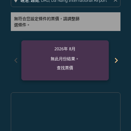
location_on
close
無符合您設定條件的票價，請調整篩
選條件。
2026年 8月
chevron_left
chevron_right
無此月份結果。
查找票價
Displaying fares for 八月-2026
PDX–DAD: cmp-view-offers-disclaimer. 查找票價
PDX–DAD: cmp-view-offers-disclaimer. 查找票價
PDX–DAD: cmp-view-offers-disclaimer. 查
PDX–DAD: cmp-view-offers-disclaime
PDX–DAD: cmp-view-offers-discl
PDX–DAD: cmp-view-offers-di
PDX–DAD: cmp-view-offer
PDX–DAD: cmp-view-o
PDX–DAD: cmp-vie
PDX–DAD: cmp
PDX–DAD:
PDX–D
P