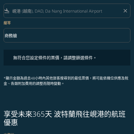
flight_land
close
艙等
keyboard_arrow_down
商務艙
艙等 option 商務艙 Selected
無符合您設定條件的票價，請調整篩選條件。
無符合您設定條件的票價，請調整篩選條件。
*顯示金額為過去48小時內其他旅客搜尋到的最低票價，將可能依機位供應及稅
金、各類附加費用的調整而隨時變動。
享受未來365天 波特蘭飛往峴港的航班
優惠