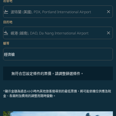
出發地
flight_takeoff
close
目的地
flight_land
close
艙等
keyboard_arrow_down
經濟艙
艙等 option 經濟艙 Selected
無符合您設定條件的票價，請調整篩選條件。
無符合您設定條件的票價，請調整篩選條件。
*顯示金額為過去48小時內其他旅客搜尋到的最低票價，將可能依機位供應及稅
金、各類附加費用的調整而隨時變動。