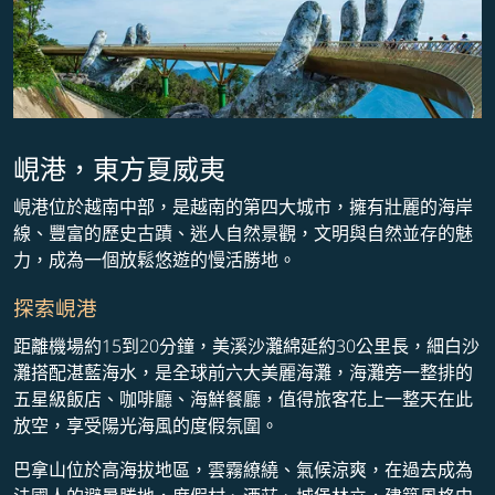
峴港，東方夏威夷
峴港位於越南中部，是越南的第四大城市，擁有壯麗的海岸
線、豐富的歷史古蹟、迷人自然景觀，文明與自然並存的魅
力，成為一個放鬆悠遊的慢活勝地。
探索峴港
距離機場約15到20分鐘，美溪沙灘綿延約30公里長，細白沙
灘搭配湛藍海水，是全球前六大美麗海灘，海灘旁一整排的
五星級飯店、咖啡廳、海鮮餐廳，值得旅客花上一整天在此
放空，享受陽光海風的度假氛圍。
巴拿山位於高海拔地區，雲霧繚繞、氣候涼爽，在過去成為