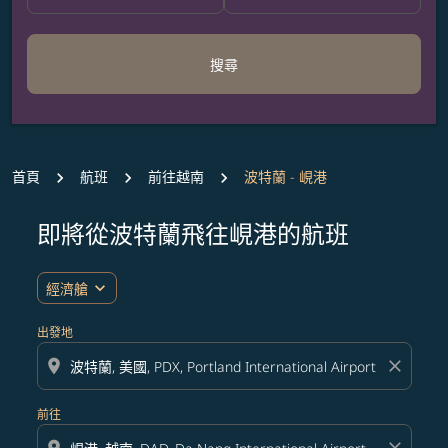
搜尋
首頁
航班
前往越南
波特蘭 - 峴港
即將從波特蘭飛往峴港的航班
無符合您設定條件的票價，請調整篩選條件。
expand_more
經濟艙
出發地
location_on
close
前往