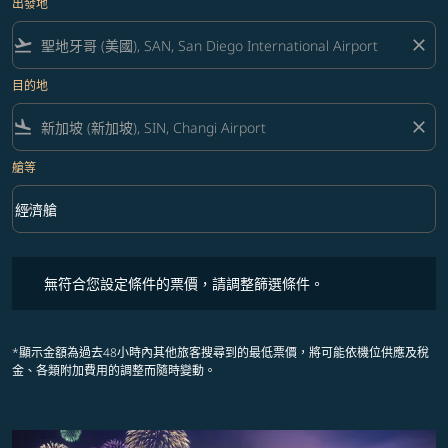
出發地
flight_takeoff
close
目的地
flight_land
close
艙等
keyboard_arrow_down
經濟艙
艙等 option 經濟艙 Selected
無符合您設定條件的票價，請調整篩選條件。
無符合您設定條件的票價，請調整篩選條件。
*顯示金額為過去48小時內其他旅客搜尋到的最低票價，將可能依機位供應及稅
金、各類附加費用的調整而隨時變動。