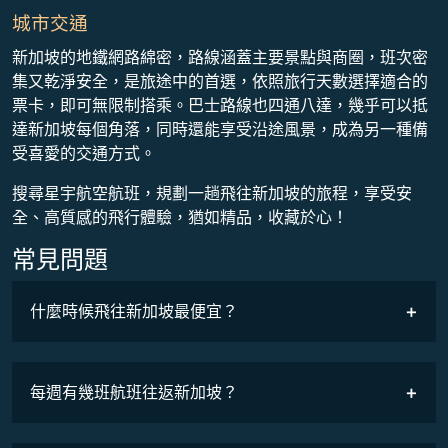
城市交通
新加坡的地鐵網路綿密，路線涵蓋主要景點與商圈，班次密
集又乾淨安全，是旅途中的首選，依照旅行天數選擇適合的
票卡，即可無限制搭乘。巴士路線也四通八達，幾乎可以抵
達新加坡每個角落，同時還能享受沿途風景，成為另一種備
受喜愛的交通方式。
搜尋星宇航空航班，規劃一趟飛往新加坡的旅程，享受安
全、高質感的飛行體驗，猶如精品，收藏於心！
常見問題
什麼時候飛往新加坡最便宜？
最低票價
COSMILE會員
每週有幾班航班往返新加坡？
班機時刻表