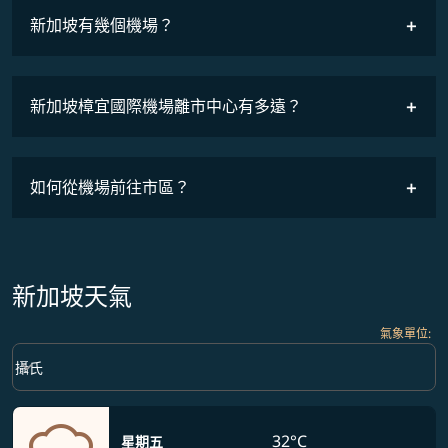
新加坡有幾個機場？
新加坡樟宜國際機場離市中心有多遠？
如何從機場前往市區？
新加坡天氣
氣象單位
:
Weather unit option 攝氏 Selected
keyboard_arrow_down
攝氏
32°C
星期五