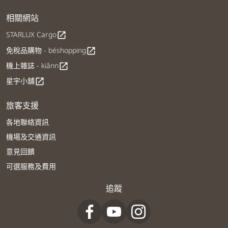
相關網站
STARLUX Cargo
open_in_new
免稅品購物 - béshopping
open_in_new
機上雜誌 - kiânn
open_in_new
星宇小舖
open_in_new
旅客支援
各地聯絡資訊
機場及交通資訊
意見回饋
可選服務及費用
追蹤