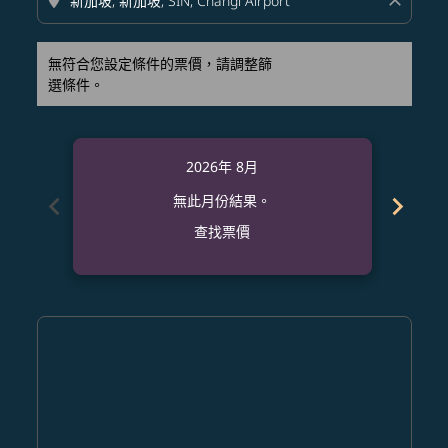
location_on
close
無符合您設定條件的票價，請調整篩
選條件。
2026年 8月
chevron_left
chevron_right
無此月份結果。
查找票價
Displaying fares for 八月-2026
SAN–SIN: cmp-view-offers-disclaimer. 查找票價
SAN–SIN: cmp-view-offers-disclaimer. 查找票價
SAN–SIN: cmp-view-offers-disclaimer. 查找
SAN–SIN: cmp-view-offers-disclaimer
SAN–SIN: cmp-view-offers-discla
SAN–SIN: cmp-view-offers-di
SAN–SIN: cmp-view-offers
SAN–SIN: cmp-view-of
SAN–SIN: cmp-vie
SAN–SIN: cmp
SAN–SIN:
SAN–S
S