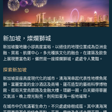
新加坡，燦爛獅城
新加坡腹地雖小卻高度富裕，以絕佳的地理位置成為亞洲金
融、貿易、航運中心，多元種族文化的融合，在建築及飲食
上展現豐富色彩，儼然是一座燦爛獅城，處處令人驚豔。
探索新加坡
新加坡是座高度現代化的城市，濱海灣串起代表性地標魚尾
獅、富麗堂皇的金沙酒店及商場、蓮花造型的藝術科學博物
館、逛街天堂烏節路及金融大樓，環顧一圈，白天顯得華麗
又氣派，晚上燈光點亮，則宛如星海一般地璀璨。
在城市中仍充滿著生命力，不只處處綠樹成蔭，其中濱海灣