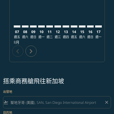
07
08
09
10
11
12
13
14
15
16
17
18
週五
週六
週日
週一
週二
週三
週四
週五
週六
週日
週一
週二
8月
chevron_left
chevron_right
搭乘商務艙飛往新加坡
出發地
flight_takeoff
close
目的地