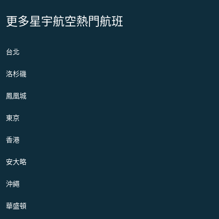
更多星宇航空熱門航班
台北
洛杉磯
鳳凰城
東京
香港
安大略
沖繩
華盛頓