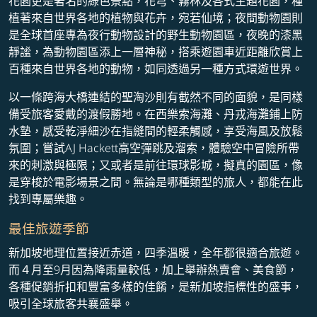
花園更是著名的綠色景點，花芎、霧林及各式主題花園，種
植著來自世界各地的植物與花卉，宛若仙境；夜間動物園則
是全球首座專為夜行動物設計的野生動物園區，夜晚的漆黑
靜謐，為動物園區添上一層神秘，搭乘遊園車近距離欣賞上
百種來自世界各地的動物，如同透過另一種方式環遊世界。
以一條跨海大橋連結的聖淘沙則有截然不同的面貌，是同樣
備受旅客愛戴的渡假勝地。在西樂索海灘、丹戎海灘鋪上防
水墊，感受乾淨細沙在指縫間的輕柔觸感，享受海風及放鬆
氛圍；嘗試AJ Hackett高空彈跳及溜索，體驗空中冒險所帶
來的刺激與極限；又或者是前往環球影城，擬真的園區，像
是穿梭於電影場景之間。無論是哪種類型的旅人，都能在此
找到專屬樂趣。
最佳旅遊季節
新加坡地理位置接近赤道，四季溫暖，全年都很適合旅遊。
而４月至9月因為降雨量較低，加上舉辦熱賣會、美食節，
各種促銷折扣和豐富多樣的佳餚，是新加坡指標性的盛事，
吸引全球旅客共襄盛舉。