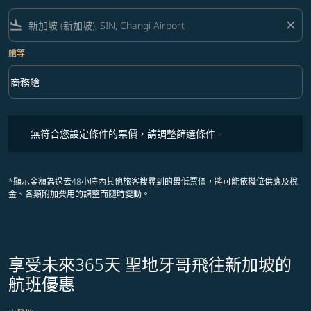
flight_land
close
艙等
keyboard_arrow_down
商務艙
艙等 option 商務艙 Selected
無符合您設定條件的票價，請調整篩選條件。
無符合您設定條件的票價，請調整篩選條件。
*顯示金額為過去48小時內其他旅客搜尋到的最低票價，將可能依機位供應及稅
金、各類附加費用的調整而隨時變動。
享受未來365天 聖地牙哥飛往新加坡的
航班優惠