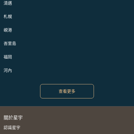
清邁
札幌
峴港
峇里島
福岡
河內
查看更多
關於星宇
認識星宇