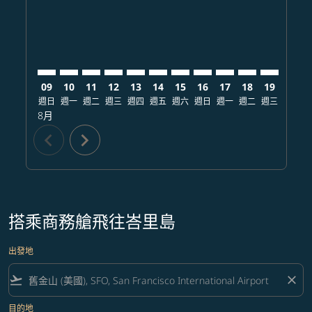
09
10
11
12
13
14
15
16
17
18
19
20
週日
週一
週二
週三
週四
週五
週六
週日
週一
週二
週三
週四
8月
chevron_left
chevron_right
搭乘商務艙飛往峇里島
出發地
flight_takeoff
close
目的地