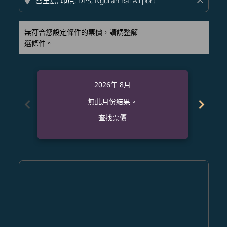
location_on
close
無符合您設定條件的票價，請調整篩
選條件。
2026年 8月
chevron_left
chevron_right
無此月份結果。
查找票價
Displaying fares for 八月-2026
SFO–DPS: cmp-view-offers-disclaimer. 查找票價
SFO–DPS: cmp-view-offers-disclaimer. 查找票價
SFO–DPS: cmp-view-offers-disclaimer. 查
SFO–DPS: cmp-view-offers-disclaime
SFO–DPS: cmp-view-offers-discla
SFO–DPS: cmp-view-offers-di
SFO–DPS: cmp-view-offer
SFO–DPS: cmp-view-of
SFO–DPS: cmp-vie
SFO–DPS: cmp
SFO–DPS:
SFO–D
S