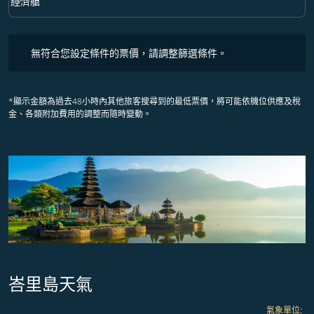
keyboard_arrow_down
經濟艙
艙等 option 經濟艙 Selected
無符合您設定條件的票價，請調整篩選條件。
無符合您設定條件的票價，請調整篩選條件。
*顯示金額為過去48小時內其他旅客搜尋到的最低票價，將可能依機位供應及稅
金、各類附加費用的調整而隨時變動。
峇里島天氣
氣象單位
: