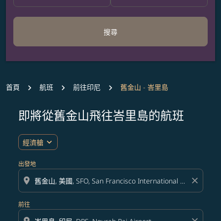
搜尋
首頁
航班
前往印尼
舊金山 - 峇里島
即將從舊金山飛往峇里島的航班
無符合您設定條件的票價，請調整篩選條件。
expand_more
經濟艙
出發地
location_on
close
前往