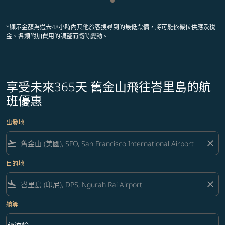
顯示 cmp-pagination-showing
*顯示金額為過去48小時內其他旅客搜尋到的最低票價，將可能依機位供應及稅
金、各類附加費用的調整而隨時變動。
享受未來365天 舊金山飛往峇里島的航
班優惠
出發地
flight_takeoff
close
目的地
flight_land
close
艙等