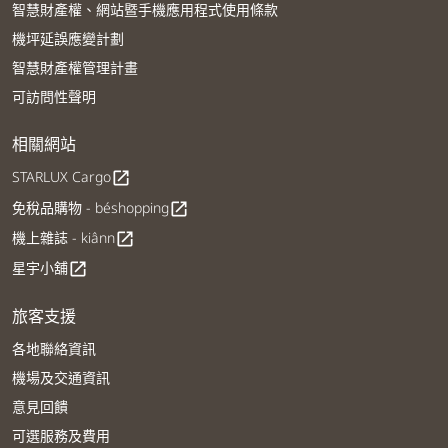
智慧財產權、網站暨手機應用程式使用條款
機坪延誤應變計劃
智慧財產權管理計畫
可訪問性聲明
相關網站
STARLUX Cargo
open_in_new
免稅品購物 - béshopping
open_in_new
機上雜誌 - kiânn
open_in_new
星宇小舖
open_in_new
旅客支援
各地聯絡資訊
機場及交通資訊
意見回饋
可選服務及費用