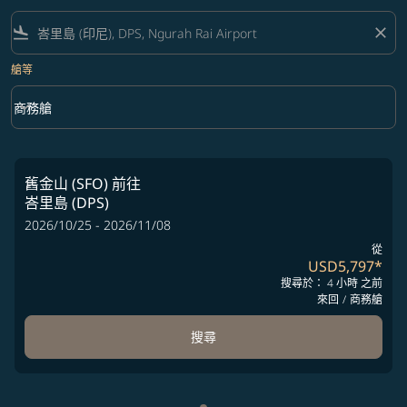
flight_land
close
艙等
keyboard_arrow_down
商務艙
艙等 option 商務艙 Selected
舊金山 (SFO)
前往
峇里島 (DPS)
2026/10/25 - 2026/11/08
從
USD5,797
*
搜尋於： 4 小時 之前
來回
/
商務艙
搜尋