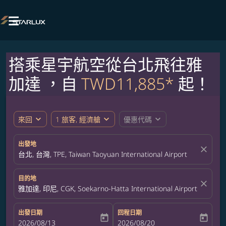

搭乘星宇航空從台北飛往雅
加達 ，自
TWD11,885*
起！
expand_more
expand_more
expand_more
來回
1 旅客, 經濟艙
優惠代碼
出發地
close
台北, 台灣, TPE, Taiwan Taoyuan International Airport
目的地
close
雅加達, 印尼, CGK, Soekarno-Hatta International Airport
出發日期
回程日期
today
today
fc-booking-departure-date-aria-label
2026/08/13
fc-booking-return-date-aria-label
2026/08/20