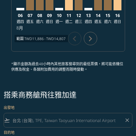
06
07
08
09
10
11
12
13
14
15
16
17
週四
週五
週六
週日
週一
週二
週三
週四
週五
週六
週日
週一
8月
chevron_left
chevron_right
範圍
TWD11,886
-
TWD14,807
*顯示金額為過去48小時內其他旅客搜尋到的最低票價，將可能依機位
供應及稅金、各類附加費用的調整而隨時變動。
搭乘商務艙飛往雅加達
出發地
flight_takeoff
close
目的地