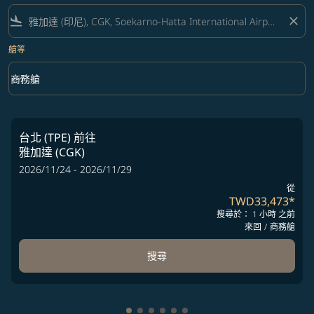
flight_land
close
艙等
keyboard_arrow_down
商務艙
艙等 option 商務艙 Selected
台北 (TPE)
前往
雅加達 (CGK)
2026/11/24 - 2026/11/29
從
TWD33,473
*
搜尋於： 1 小時 之前
來回
/
商務艙
搜尋