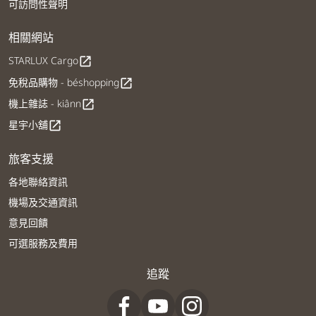
可訪問性聲明
相關網站
STARLUX Cargo
open_in_new
免稅品購物 - béshopping
open_in_new
機上雜誌 - kiânn
open_in_new
星宇小舖
open_in_new
旅客支援
各地聯絡資訊
機場及交通資訊
意見回饋
可選服務及費用
追蹤