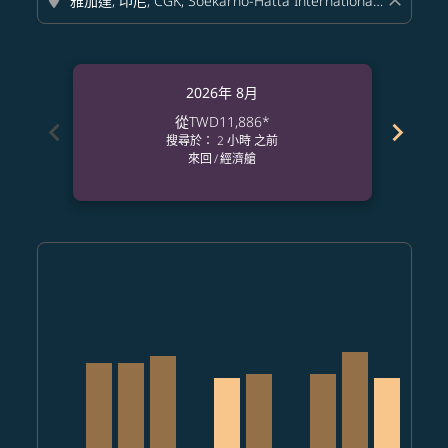
location_on
close
2026年 8月
從
TWD11,886
*
chevron_left
chevron_right
搜尋於： 2 小時 之前
來回
/
經濟艙
Displaying fares for 八月-2026
TPE–CGK: cmp-view-offers-disclaimer. 查找票價
TPE–CGK, 2026/08/07 – 2026/09/04: 從 TWD13,5
TPE–CGK, 2026/08/08 – 2026/09/04: 從 TWD
TPE–CGK, 2026/08/09 – 2026/09/04: 從 
TPE–CGK: cmp-view-offers-discla
TPE–CGK, 2026/08/11 – 2026/0
TPE–CGK, 2026/08/12 – 20
TPE–CGK: cmp-view-of
TPE–CGK, 2026/08
TPE–CGK, 202
TPE–CGK, 
TPE–C
T