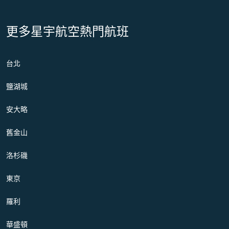
更多星宇航空熱門航班
台北
鹽湖城
安大略
舊金山
洛杉磯
東京
羅利
華盛頓