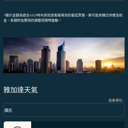
*顯示金額為過去48小時內其他旅客搜尋到的最低票價，將可能依機位供應及稅
金、各類附加費用的調整而隨時變動。
雅加達天氣
氣象單位
:
Weather unit option 攝氏 Selected
keyboard_arrow_down
攝氏