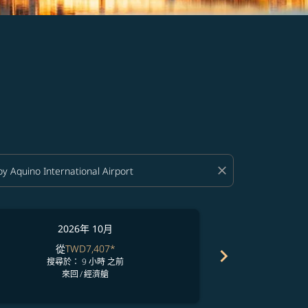
close
2026年 10月
2
從
TWD7,407
*
從
chevron_right
搜尋於： 9 小時 之前
搜尋於
來回
/
經濟艙