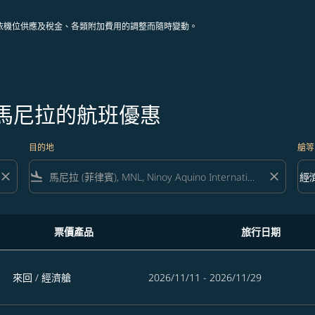
依機位供應及稅金、各類附加費用的調整而隨時變動。
往馬尼拉的航班優惠
目的地
艙等
close
flight_land
close
keyboard_arrow_down
經
艙等 
票價產品
旅行日期
來回
/
經濟艙
2026/11/11 - 2026/11/29