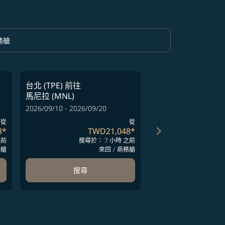
務艙
option 商務艙 Selected
台北 (TPE)
前往
台北 (TPE)
前往
馬尼拉 (MNL)
馬尼拉 (MNL)
2026/09/10 - 2026/09/20
2026/10/06 - 2026/10
從
從
keyboard_arrow_right
8
*
TWD21,048
*
T
之前
搜尋於： 7 小時 之前
搜尋於
務艙
來回
/
商務艙
搜尋
搜尋
ards 1 to 4
-cards 5 to 6