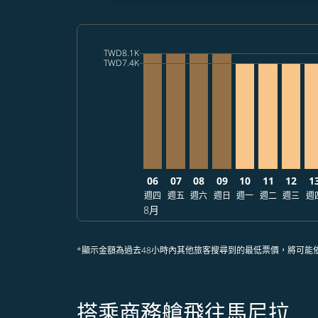
cmp-daily-histogram-bars-legend-max-price-a
TWD8.1K
cmp-daily-histogram-bars-legend-min-price-a
Displaying fares for 八月-2026
TPE–MNL, 2026/08/06 – 2026/08
TPE–MNL, 2026/08/07 – 202
TPE–MNL, 2026/08/08 –
TPE–MNL, 2026/08/
TPE–MNL, 2026/
TPE–MNL, 2
TPE–MN
TP
TWD7.4K
06
07
08
09
10
11
12
1
週四
週五
週六
週日
週一
週二
週三
週
8月
*顯示金額為過去48小時內其他旅客搜尋到的最低票價，將可能
搭乘商務艙飛往馬尼拉