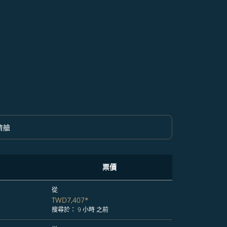
濟艙
option 經濟艙 Selected
票價
從
TWD7,407
*
搜尋於： 9 小時 之前