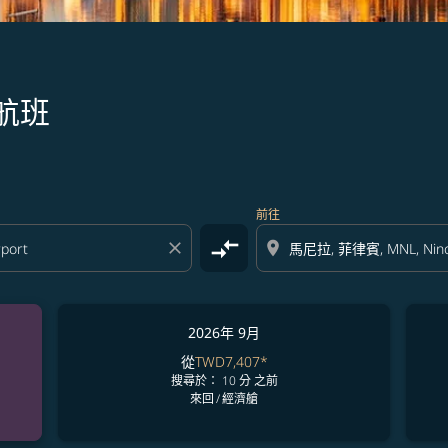
航班
前往
compare_arrows
close
location_on
2026年 9月
從
TWD7,407
*
搜尋於： 10 分 之前
來回
/
經濟艙