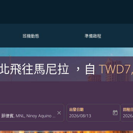
班機動態
準備啟程
北飛往馬尼拉 ，自
TWD7
出發日期
回程
close
today
fc-booking-departure-date-aria-la
2026/08/13
fc-bo
2026