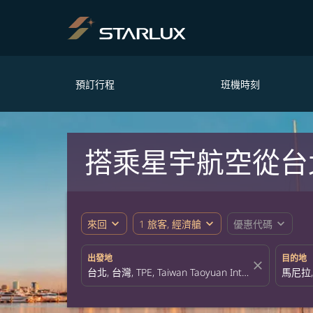
預訂行程
班機時刻
搭乘星宇航空從台
expand_more
expand_more
expand_more
來回
1 旅客, 經濟艙
優惠代碼
出發地
目的地
close