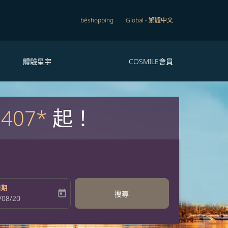
béshopping
Global
-
繁體中文
體驗星宇
COSMILE會員
,407*
起！
日期
today
搜尋
bel
oking-return-date-aria-label
/08/20