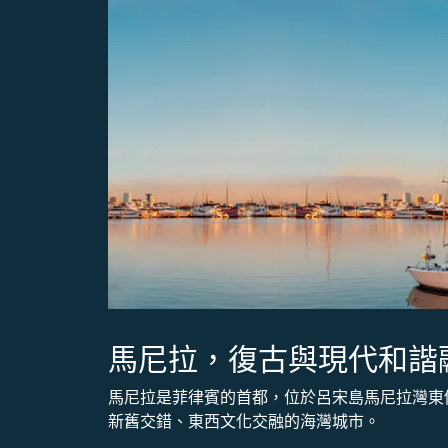
馬尼拉，復古與現代和諧
馬尼拉是菲律賓的首都，位於呂宋島馬尼拉灣東
新舊交錯、東西文化交融的海灣城市。