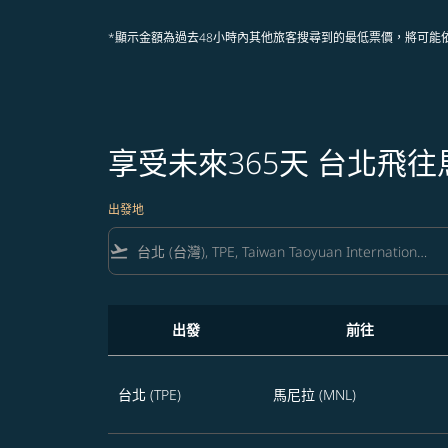
*顯示金額為過去48小時內其他旅客搜尋到的最低票價，將可能
享受未來365天 台北飛
出發地
flight_takeoff
出發
前往
享受未來365天 台北飛往馬尼拉的航班優惠
台北 (TPE)
馬尼拉 (MNL)