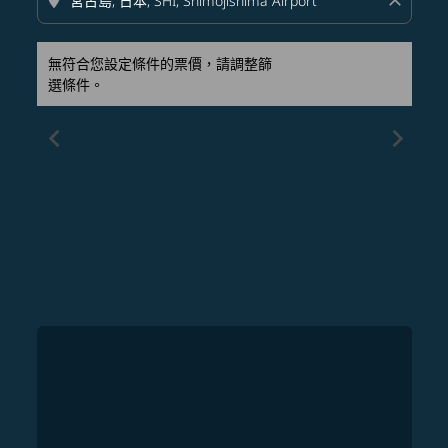
location_on
close
無符合您設定條件的票價，請調整篩
選條件。
chevron_left
chevron_right