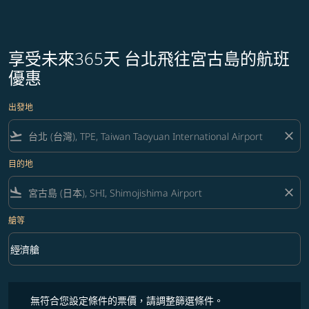
享受未來365天 台北飛往宮古島的航班
優惠
出發地
flight_takeoff
close
目的地
flight_land
close
艙等
keyboard_arrow_down
經濟艙
艙等 option 經濟艙 Selected
無符合您設定條件的票價，請調整篩選條件。
無符合您設定條件的票價，請調整篩選條件。