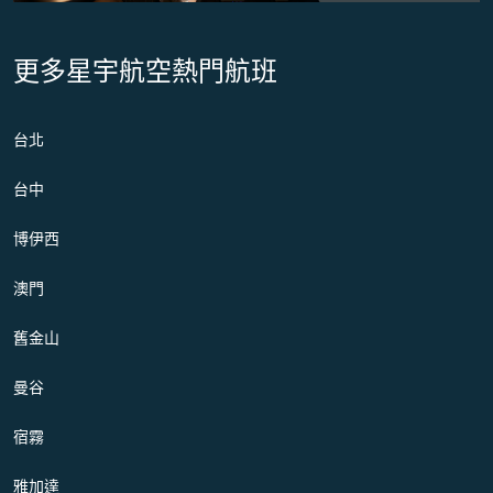
更多星宇航空熱門航班
台北
台中
博伊西
澳門
舊金山
曼谷
宿霧
雅加達