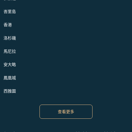
峇里島
香港
洛杉磯
馬尼拉
安大略
鳳凰城
西雅圖
查看更多