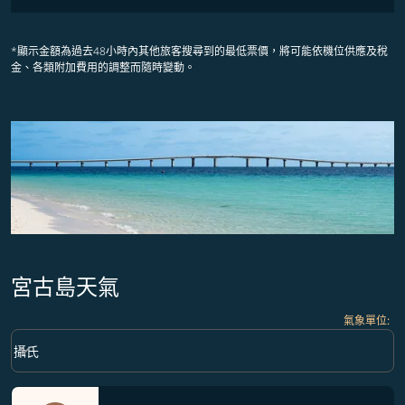
*顯示金額為過去48小時內其他旅客搜尋到的最低票價，將可能依機位供應及稅
金、各類附加費用的調整而隨時變動。
宮古島天氣
氣象單位
:
Weather unit option 攝氏 Selected
keyboard_arrow_down
攝氏