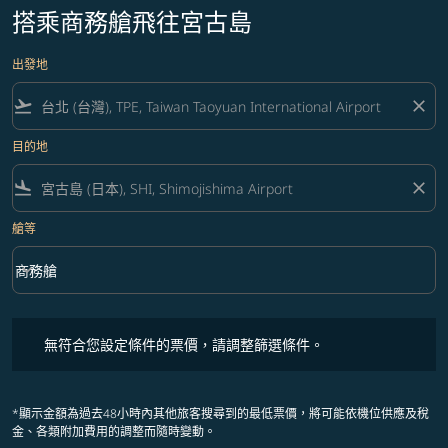
搭乘商務艙飛往宮古島
出發地
flight_takeoff
close
目的地
flight_land
close
艙等
keyboard_arrow_down
商務艙
艙等 option 商務艙 Selected
無符合您設定條件的票價，請調整篩選條件。
無符合您設定條件的票價，請調整篩選條件。
*顯示金額為過去48小時內其他旅客搜尋到的最低票價，將可能依機位供應及稅
金、各類附加費用的調整而隨時變動。