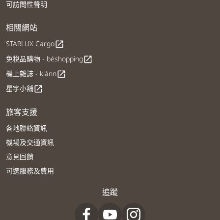
可訪問性聲明
相關網站
STARLUX Cargo
open_in_new
免稅品購物 - béshopping
open_in_new
機上雜誌 - kiânn
open_in_new
星宇小舖
open_in_new
旅客支援
各地聯絡資訊
機場及交通資訊
意見回饋
可選服務及費用
追蹤