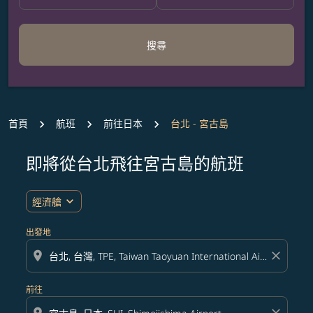
搜尋
首頁
航班
前往日本
台北 - 宮古島
即將從台北飛往宮古島的航班
無符合您設定條件的票價，請調整篩選條件。
expand_more
經濟艙
出發地
location_on
close
前往