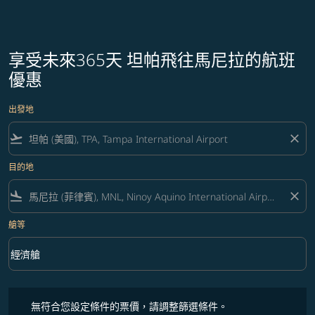
享受未來365天 坦帕飛往馬尼拉的航班
優惠
出發地
flight_takeoff
close
目的地
flight_land
close
艙等
keyboard_arrow_down
經濟艙
艙等 option 經濟艙 Selected
無符合您設定條件的票價，請調整篩選條件。
無符合您設定條件的票價，請調整篩選條件。