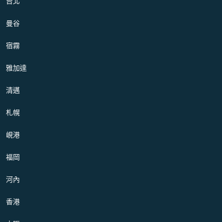
台北
曼谷
宿霧
雅加達
清邁
札幌
峴港
福岡
河內
香港