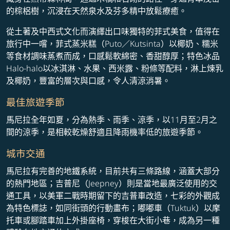
的棕梠樹，沉浸在天然泉水及芬多精中放鬆療癒。
從土著及中西式文化而演繹出口味獨特的菲式美食，值得在
旅行中一嚐，菲式蒸米糕（Puto／Kutsinta）以椰奶、糯米
等食材調味蒸煮而成，口感鬆軟綿密、香甜醇厚；特色冰品
Halo-halo以冰淇淋、水果、西米露、粉條等配料，淋上煉乳
及椰奶，豐富的層次與口感，令人清涼消暑。
最佳旅遊季節
馬尼拉全年如夏，分為熱季、雨季、涼季，以11月至2月之
間的涼季，是相較乾燥舒適且降雨機率低的旅遊季節。
城市交通
馬尼拉有完善的地鐵系統，目前共有三條路線，涵蓋大部分
的熱門地區；吉普尼（Jeepney）則是當地最廣泛使用的交
通工具，以美軍二戰時期留下的吉普車改造，七彩的外觀成
為特色標誌，如同街頭的行動畫布；嘟嘟車（Tuktuk）以摩
托車或腳踏車加上外掛座椅，穿梭在大街小巷，成為另一種