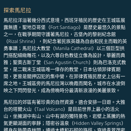
探索馬尼拉
馬尼拉洋溢著幾分西式意境，西班牙殖民的歷史在王城區展
露無遺，聖地亞哥堡（Fort Santiago）是歷史最悠久的景點
之一，在戰爭期間守護著馬尼拉，古堡內的黎剎紀念館
（Rizal Shrine），則紀念著民族英雄為自由和民主而戰的英
勇事蹟；馬尼拉大教堂（Manila Cathedral）以三個巨型拱
門搭配細緻雕花，以及六尊白色教徒立像為設計，華麗而典
雅；聖奧古斯丁堂（San Agustin Church）則為巴洛克式教
堂，是二戰末王城區唯一倖存的教堂，日本佔領菲律賓期
間，更曾是關押囚犯的集中營，在菲律賓殖民歷史上佔有一
席之地。王城區旁的馬尼拉灣以晚霞而聞名，城市在水波倒
映之下閃閃發光，成為傍晚時分最清新浪漫的美麗景致。
馬尼拉的郊區有著珍貴的自然資源，適合安排一日遊。大雅
台的塔爾火山（Taal Volcano）是目前世界上最小的活火
山，坐擁湖中有山、山中有湖的獨特景色，岩壁上蒸騰的熱
氣更顯湖面的寧靜；隱密谷溫泉（Hidden Valley Springs）
藏身在熱帶森林間，通過木橋和石砌的路徑、穿過青翠茂密