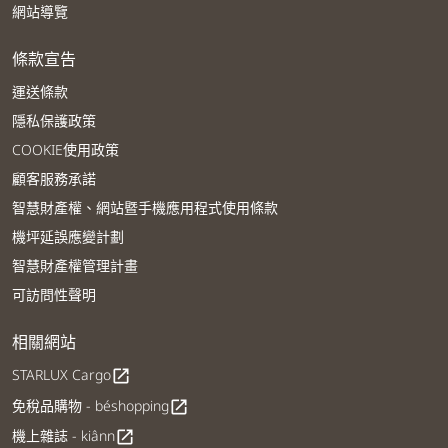
網站導覽
條款宣告
運送條款
隱私保護政策
COOKIE使用政策
顧客服務承諾
智慧財產權、網站暨手機應用程式使用條款
機坪延誤應變計劃
智慧財產權管理計畫
可訪問性聲明
相關網站
STARLUX Cargo
open_in_new
免稅品購物 - béshopping
open_in_new
機上雜誌 - kiânn
open_in_new