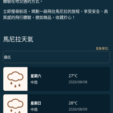
體驗在地交通的方式。
立即搜尋航班，規劃一趟飛往馬尼拉的旅程，享受安全、高
質感的飛行體驗，猶如精品，收藏於心！
馬尼拉天氣
氣象單位
:
Weather unit option 攝氏 Selected
keyboard_arrow_down
攝氏
27°C
星期六
2026/08/08
中雨
28°C
星期日
2026/08/09
中雨