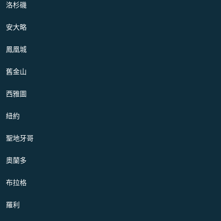
洛杉磯
安大略
鳳凰城
舊金山
西雅圖
紐約
聖地牙哥
奧蘭多
布拉格
羅利