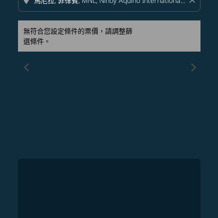
location_on
close
無符合您設定條件的票價，請調整篩
選條件。
chevron_left
chevron_right