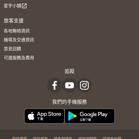
星宇小舖
open_in_new
旅客支援
各地聯絡資訊
機場及交通資訊
意見回饋
可選服務及費用
追蹤
我們的手機服務
|
|
|
|
|
前往國家
前往城市
城市到城市
城市到國家
從城市出發