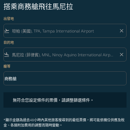
搭乘商務艙飛往馬尼拉
出發地
flight_takeoff
close
目的地
flight_land
close
艙等
keyboard_arrow_down
商務艙
艙等 option 商務艙 Selected
無符合您設定條件的票價，請調整篩選條件。
無符合您設定條件的票價，請調整篩選條件。
*顯示金額為過去48小時內其他旅客搜尋到的最低票價，將可能依機位供應及稅
金、各類附加費用的調整而隨時變動。