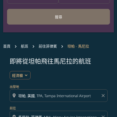
搜尋
首頁
航班
前往菲律賓
坦帕 - 馬尼拉
即將從坦帕飛往馬尼拉的航班
無符合您設定條件的票價，請調整篩選條件。
expand_more
經濟艙
出發地
location_on
close
前往