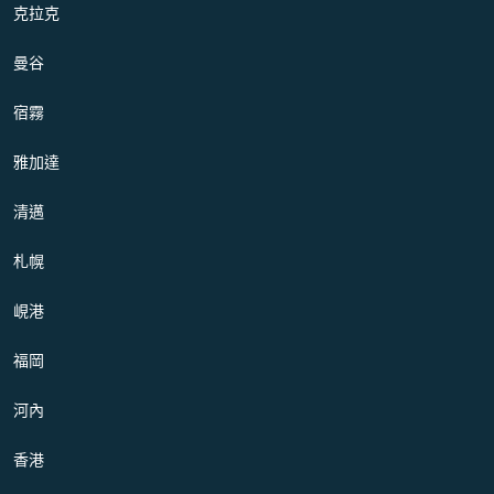
克拉克
曼谷
宿霧
雅加達
清邁
札幌
峴港
福岡
河內
香港