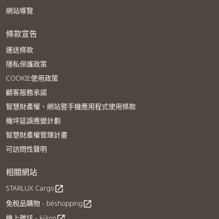
網站導覽
條款宣告
運送條款
隱私保護政策
COOKIE使用政策
顧客服務承諾
智慧財產權、網站暨手機應用程式使用條款
機坪延誤應變計劃
智慧財產權管理計畫
可訪問性聲明
相關網站
STARLUX Cargo
open_in_new
免稅品購物 - béshopping
open_in_new
機上雜誌 - kiânn
open_in_new