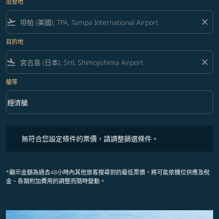
出發地
flight_takeoff
close
目的地
flight_land
close
艙等
keyboard_arrow_down
經濟艙
艙等 option 經濟艙 Selected
無符合您設定條件的票價，請調整篩選條件。
無符合您設定條件的票價，請調整篩選條件。
*顯示金額為過去48小時內其他旅客搜尋到的最低票價，將可能依機位供應及稅
金、各類附加費用的調整而隨時變動。