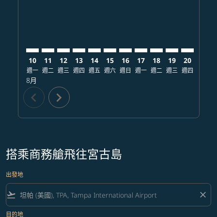
10
11
12
13
14
15
16
17
18
19
20
21
週一
週二
週三
週四
週五
週六
週日
週一
週二
週三
週四
週五
8月
chevron_left
chevron_right
搭乘商務艙飛往宮古島
出發地
flight_takeoff
close
目的地