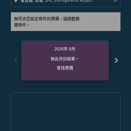
location_on
close
無符合您設定條件的票價，請調整篩
選條件。
2026年 8月
chevron_left
chevron_right
無此月份結果。
查找票價
Displaying fares for 八月-2026
TPA–SHI: cmp-view-offers-disclaimer. 查找票價
TPA–SHI: cmp-view-offers-disclaimer. 查找票價
TPA–SHI: cmp-view-offers-disclaimer. 查找
TPA–SHI: cmp-view-offers-disclaimer
TPA–SHI: cmp-view-offers-discla
TPA–SHI: cmp-view-offers-dis
TPA–SHI: cmp-view-offers
TPA–SHI: cmp-view-of
TPA–SHI: cmp-vie
TPA–SHI: cmp
TPA–SHI:
TPA–S
T