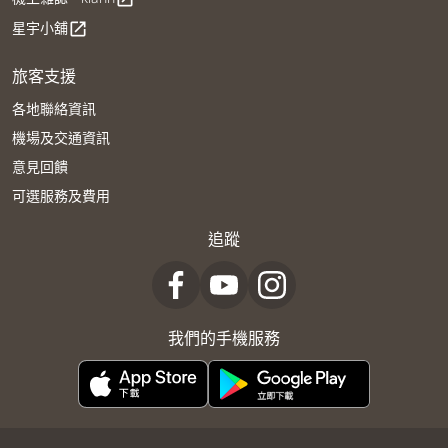
星宇小舖
open_in_new
旅客支援
各地聯絡資訊
機場及交通資訊
意見回饋
可選服務及費用
追蹤
我們的手機服務