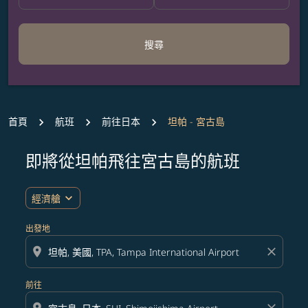
搜尋
首頁
航班
前往日本
坦帕 - 宮古島
即將從坦帕飛往宮古島的航班
無符合您設定條件的票價，請調整篩選條件。
expand_more
經濟艙
出發地
location_on
close
前往