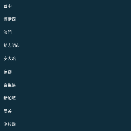
台中
博伊西
澳門
胡志明市
安大略
宿霧
峇里島
新加坡
曼谷
洛杉磯