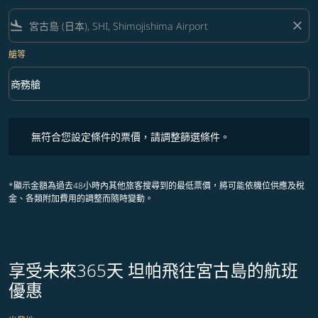
flight_land
close
艙等
keyboard_arrow_down
商務艙
艙等 option 商務艙 Selected
無符合您設定條件的票價，請調整篩選條件。
無符合您設定條件的票價，請調整篩選條件。
*顯示金額為過去48小時內其他旅客搜尋到的最低票價，將可能依機位供應及稅
金、各類附加費用的調整而隨時變動。
享受未來365天 坦帕飛往宮古島的航班
優惠