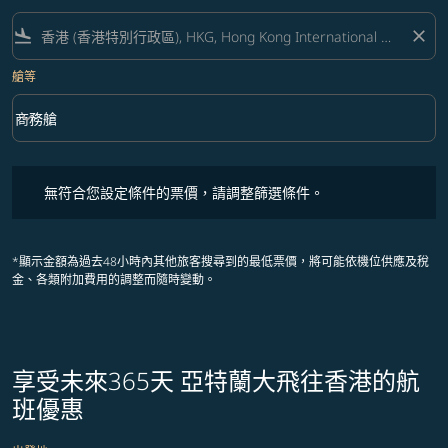
flight_land
close
艙等
keyboard_arrow_down
商務艙
艙等 option 商務艙 Selected
無符合您設定條件的票價，請調整篩選條件。
無符合您設定條件的票價，請調整篩選條件。
*顯示金額為過去48小時內其他旅客搜尋到的最低票價，將可能依機位供應及稅
金、各類附加費用的調整而隨時變動。
享受未來365天 亞特蘭大飛往香港的航
班優惠