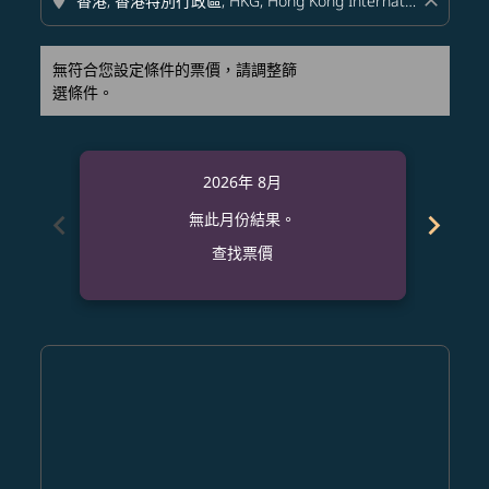
location_on
close
無符合您設定條件的票價，請調整篩
選條件。
2026年 8月
chevron_left
chevron_right
無此月份結果。
查找票價
Displaying fares for 八月-2026
ATL–HKG: cmp-view-offers-disclaimer. 查找票價
ATL–HKG: cmp-view-offers-disclaimer. 查找票價
ATL–HKG: cmp-view-offers-disclaimer. 查
ATL–HKG: cmp-view-offers-disclaimer
ATL–HKG: cmp-view-offers-discla
ATL–HKG: cmp-view-offers-di
ATL–HKG: cmp-view-offer
ATL–HKG: cmp-view-of
ATL–HKG: cmp-vie
ATL–HKG: cmp
ATL–HKG:
ATL–H
A