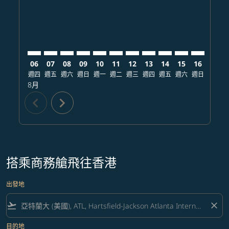
06
07
08
09
10
11
12
13
14
15
16
17
週四
週五
週六
週日
週一
週二
週三
週四
週五
週六
週日
週一
8月
chevron_left
chevron_right
搭乘商務艙飛往香港
出發地
flight_takeoff
close
目的地