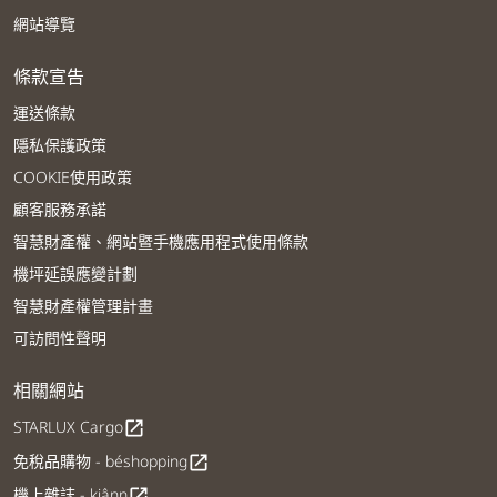
網站導覽
條款宣告
運送條款
隱私保護政策
COOKIE使用政策
顧客服務承諾
智慧財產權、網站暨手機應用程式使用條款
機坪延誤應變計劃
智慧財產權管理計畫
可訪問性聲明
相關網站
STARLUX Cargo
open_in_new
免稅品購物 - béshopping
open_in_new
機上雜誌 - kiânn
open_in_new