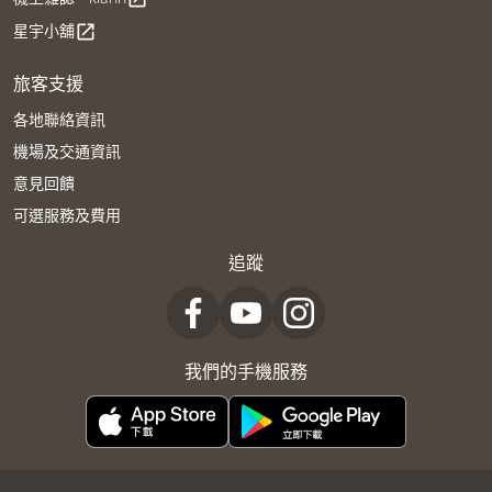
星宇小舖
open_in_new
旅客支援
各地聯絡資訊
機場及交通資訊
意見回饋
可選服務及費用
追蹤
我們的手機服務