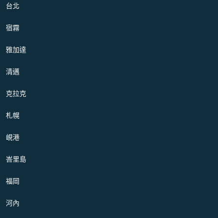
台北
宿霧
雅加達
清邁
克拉克
札幌
峴港
峇里島
福岡
河內