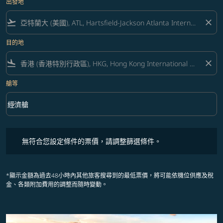
出發地
flight_takeoff
close
目的地
flight_land
close
艙等
keyboard_arrow_down
經濟艙
艙等 option 經濟艙 Selected
無符合您設定條件的票價，請調整篩選條件。
無符合您設定條件的票價，請調整篩選條件。
*顯示金額為過去48小時內其他旅客搜尋到的最低票價，將可能依機位供應及稅
金、各類附加費用的調整而隨時變動。