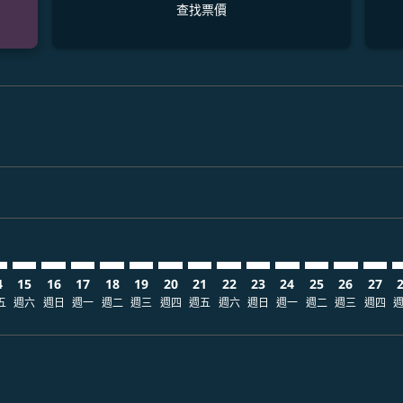
查找票價
laimer. 查找票價
disclaimer. 查找票價
ers-disclaimer. 查找票價
-offers-disclaimer. 查找票價
view-offers-disclaimer. 查找票價
cmp-view-offers-disclaimer. 查找票價
J: cmp-view-offers-disclaimer. 查找票價
B–KMJ: cmp-view-offers-disclaimer. 查找票價
CEB–KMJ: cmp-view-offers-disclaimer. 查找票價
CEB–KMJ: cmp-view-offers-disclaimer. 查找票價
CEB–KMJ: cmp-view-offers-disclaimer. 查找票價
CEB–KMJ: cmp-view-offers-disclaimer. 查找
CEB–KMJ: cmp-view-offers-disclaimer
CEB–KMJ: cmp-view-offers-disclai
CEB–KMJ: cmp-view-offers-dis
CEB–KMJ: cmp-view-offers
CEB–KMJ: cmp-view-of
CEB–KMJ: cmp-vie
CEB–KMJ: cmp
CEB–KMJ: 
CEB–K
C
4
15
16
17
18
19
20
21
22
23
24
25
26
27
五
週六
週日
週一
週二
週三
週四
週五
週六
週日
週一
週二
週三
週四