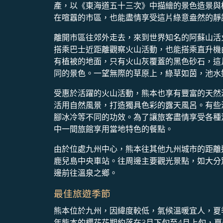
產，以《東海道五十三次》中描繪的景色造景與
在喧囂的市區，也能盡情享受這片綠意盎然的靜
離開市區往郊外走去，來到世界知名的阿蘇山活
搭乘巴士近距離觀察火山活動，也能搭乘直升機
有植被的地面，只有火山灰覆蓋的黑色砂石，這
同的景色。一望無際的草原上，綠草如茵，池水
受惠於活躍的火山活動，熊本也享有豐富的天然
活用自然風景，打造獨具色彩的露天風呂。有些
腳冰冷等不同的功效。為了讓旅客盡情享受各種
中一間旅館享用當地特色的餐點。
由於位處九州中心，熊本往其他九州城市的距離
鹿兒島中央車站。往周邊主要觀光景點，如大分別
邊前往溫泉之鄉。
最佳旅遊季節
熊本位於九州，因緯度較低，氣候溫暖宜人，夏
年熊本的櫻花花期約落在3月下旬至4月上旬，