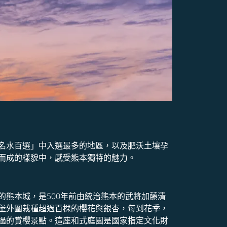
名水百選」中入選最多的地區，以及肥沃土壤孕
而成的樣貌中，感受熊本獨特的魅力。
熊本城，是500年前由統治熊本的武將加藤清
堡外圍栽種超過百棵的櫻花與銀杏，每到花季，
過的賞櫻景點。這座和式庭園是國家指定文化財