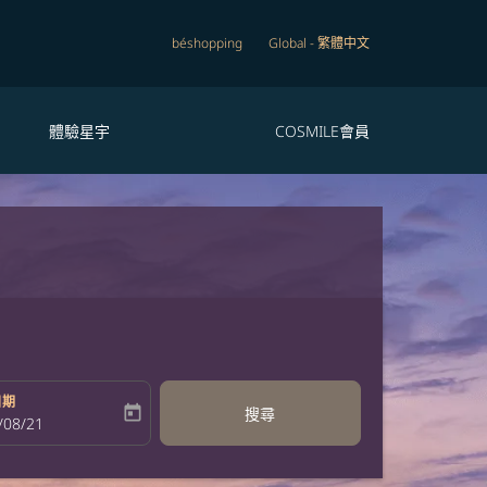
béshopping
Global
-
繁體中文
體驗星宇
COSMILE會員
日期
today
搜尋
bel
oking-return-date-aria-label
/08/21