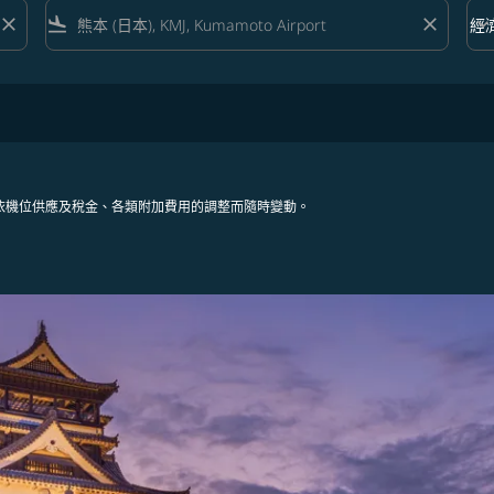
close
flight_land
close
keyboard_arrow_down
經
艙等 
依機位供應及稅金、各類附加費用的調整而隨時變動。