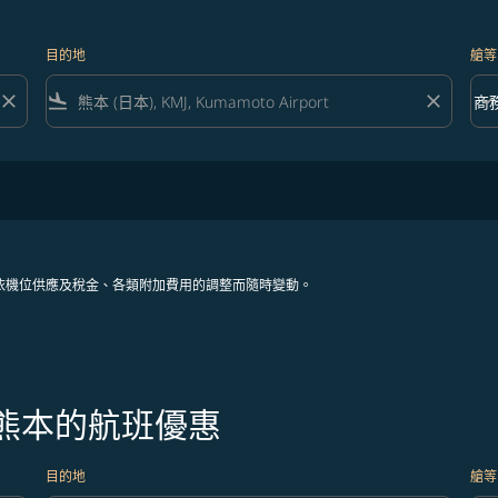
目的地
艙等
close
flight_land
close
keyboard_arrow_down
商
艙等 
依機位供應及稅金、各類附加費用的調整而隨時變動。
往熊本的航班優惠
目的地
艙等