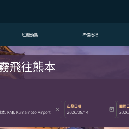
班機動態
準備啟程
霧飛往熊本
出發日期
回程
close
today
fc-booking-departure-date-aria-la
2026/08/14
fc-bo
2026