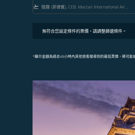
flight_takeoff
無符合您設定條件的票價，請調整篩選條件。
無符合您設定條件的票價，請調整篩選條件。
*顯示金額為過去48小時內其他旅客搜尋到的最低票價，將可能