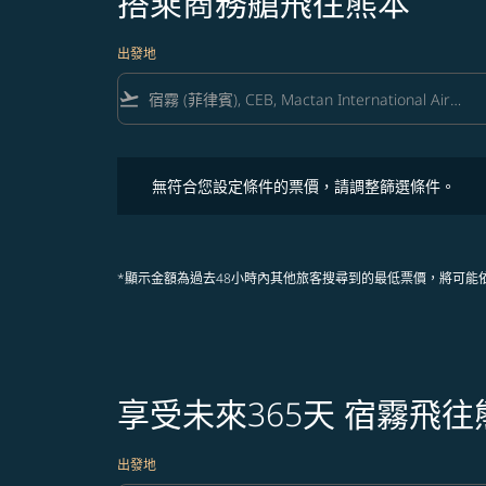
搭乘商務艙飛往熊本
出發地
flight_takeoff
無符合您設定條件的票價，請調整篩選條件。
無符合您設定條件的票價，請調整篩選條件。
*顯示金額為過去48小時內其他旅客搜尋到的最低票價，將可能
享受未來365天 宿霧飛
出發地