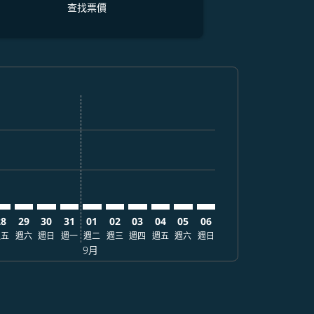
查找票價
票價
. 查找票價
mer. 查找票價
claimer. 查找票價
-disclaimer. 查找票價
fers-disclaimer. 查找票價
w-offers-disclaimer. 查找票價
-view-offers-disclaimer. 查找票價
cmp-view-offers-disclaimer. 查找票價
MJ: cmp-view-offers-disclaimer. 查找票價
EB–KMJ: cmp-view-offers-disclaimer. 查找票價
CEB–KMJ: cmp-view-offers-disclaimer. 查找票價
CEB–KMJ: cmp-view-offers-disclaimer. 查找票價
CEB–KMJ: cmp-view-offers-disclaimer. 查找票價
CEB–KMJ: cmp-view-offers-disclaimer. 查
CEB–KMJ: cmp-view-offers-disclaimer
CEB–KMJ: cmp-view-offers-discla
CEB–KMJ: cmp-view-offers-di
CEB–KMJ: cmp-view-offer
CEB–KMJ: cmp-view-o
28
29
30
31
01
02
03
04
05
06
週五
週六
週日
週一
週二
週三
週四
週五
週六
週日
9月