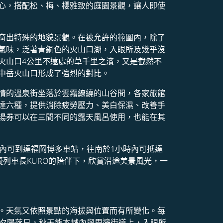
心，搭配松、梅、櫻雅致的庭園景觀，讓人即使
育出特殊的地貌景觀。在被允許的範圍內，除了
氣味，泛著青銅色的火山口湖，入眼所及幾乎沒
火山口4公里不遠處的草千里之濱，又是截然不
中岳火山口形成了強烈的對比。
情的溫泉街坐落於雲霧繚繞的山谷間，各家旅館
達六種，提供消除疲勞壓力、美白保濕、改善手
湯券可以在三間不同的露天風呂使用，也能在其
內可到達福岡博多車站，往南於1小時內可抵達
擬列車長KURO的陪伴下，欣賞沿途美景風光，一
。天氣又依照景點的海拔與位置而有所變化。每
的夕陽落日，秋天熊本城內與周邊街道上，入眼所