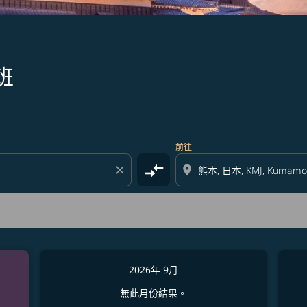
班
前往
compare_arrows
close
location_on
2026年 9月
無此月份結果。