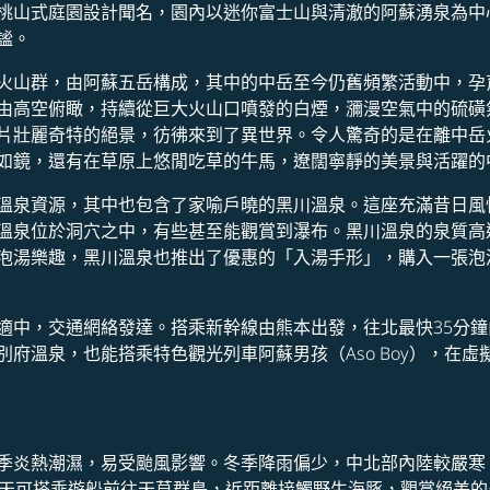
桃山式庭園設計聞名，園內以迷你富士山與清澈的阿蘇湧泉為中
謐。
火山群，由阿蘇五岳構成，其中的中岳至今仍舊頻繁活動中，孕
由高空俯瞰，持續從巨大火山口噴發的白煙，瀰漫空氣中的硫磺
片壯麗奇特的絕景，彷彿來到了異世界。令人驚奇的是在離中岳
如鏡，還有在草原上悠閒吃草的牛馬，遼闊寧靜的美景與活躍的
溫泉資源，其中也包含了家喻戶曉的黑川溫泉。這座充滿昔日風
溫泉位於洞穴之中，有些甚至能觀賞到瀑布。黑川溫泉的泉質高
泡湯樂趣，黑川溫泉也推出了優惠的「入湯手形」，購入一張泡
適中，交通網絡發達。搭乘新幹線由熊本出發，往北最快35分鐘
府溫泉，也能搭乘特色觀光列車阿蘇男孩（Aso Boy），在虛
季炎熱潮濕，易受颱風影響。冬季降雨偏少，中北部內陸較嚴寒
夏天可搭乘遊船前往天草群島，近距離接觸野生海豚，觀賞絕美