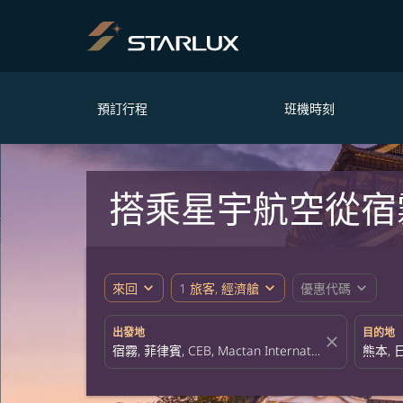
預訂行程
班機時刻
搭乘星宇航空從宿
expand_more
expand_more
expand_more
來回
1 旅客, 經濟艙
優惠代碼
出發地
目的地
close