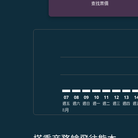
查找票價
Displaying fares for 八月-2026
CEB–KMJ: cmp-view-offers-disc
CEB–KMJ: cmp-view-offers-
CEB–KMJ: cmp-view-off
CEB–KMJ: cmp-view
CEB–KMJ: cmp-
CEB–KMJ: 
CEB–KM
CE
07
08
09
10
11
12
13
1
週五
週六
週日
週一
週二
週三
週四
週
8月