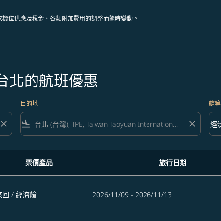
依機位供應及稅金、各類附加費用的調整而隨時變動。
往台北的航班優惠
目的地
艙等
close
flight_land
close
keyboard_arrow_down
經
艙等 
票價產品
旅行日期
來回
/
經濟艙
2026/11/09 - 2026/11/13