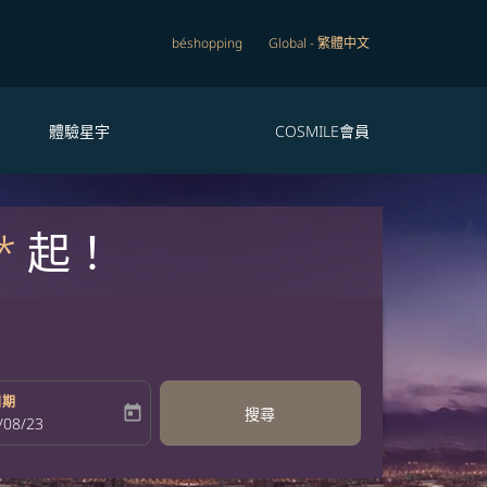
béshopping
Global
-
繁體中文
體驗星宇
COSMILE會員
*
起！
日期
today
搜尋
bel
oking-return-date-aria-label
/08/23