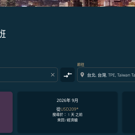
班
前往
compare_arrows
close
location_on
2026年 9月
從
USD209
*
搜尋於： 1 天 之前
來回
/
經濟艙