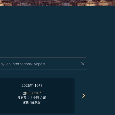
close
2026年 10月
2
從
USD210
*
chevron_right
搜尋於： 8 小時 之前
搜尋於
來回
/
經濟艙