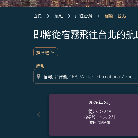
首頁
航班
前往台灣
宿霧 - 台北
即將從宿霧飛往台北的航
expand_more
經濟艙
出發地
location_on
2026年 8月
從
USD521
*
chevron_left
搜尋於： 1 天 之前
來回
/
經濟艙