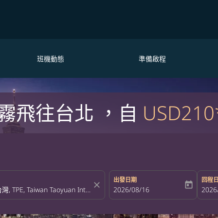
班機動態
準備啟程
霧飛往台北 ，自
USD210
出發日期
回程
close
today
fc-booking-departure-date-aria-la
2026/08/16
fc-bo
2026