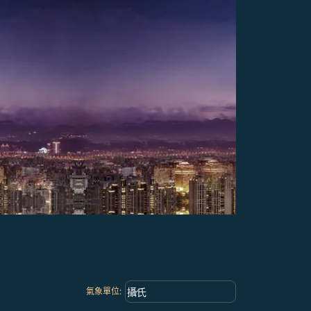
Weather unit option 攝氏 Selected
keyboard_arrow_down
攝氏
氣象單位
: