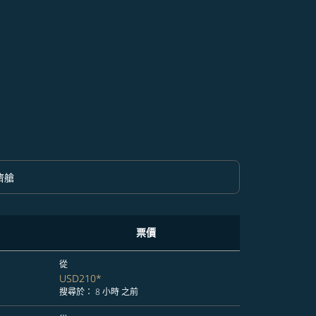
濟艙
option 經濟艙 Selected
票價
從
USD210
*
搜尋於： 8 小時 之前