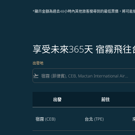
*顯示金額為過去48小時內其他旅客搜尋到的最低票價，將可能
享受未來365天 宿霧飛
出發地
flight_takeoff
出發
前往
享受未來365天 宿霧飛往台北的航班優惠
宿霧 (CEB)
台北 (TPE)