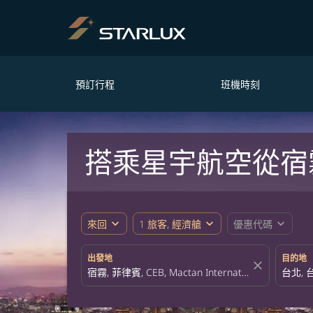
預訂行程
班機時刻
搭乘星宇航空從宿
expand_more
expand_more
expand_more
來回
1 旅客, 經濟艙
優惠代碼
出發地
目的地
close