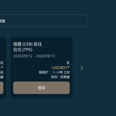
務艙
option 商務艙 Selected
宿霧 (CEB)
前往
宿霧 (CEB)
前往
台北 (TPE)
台北 (TPE)
2026/09/12 - 2026/09/13
2026/12/06 - 2026/12
從
從
keyboard_arrow_right
1
*
USD801
*
之前
搜尋於： 15 小時 之前
搜尋於：
務艙
來回
/
商務艙
搜尋
搜尋
ards 1 to 4
-cards 5 to 6