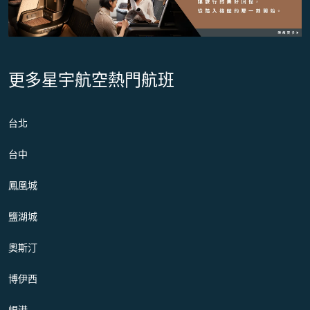
更多星宇航空熱門航班
台北
台中
鳳凰城
鹽湖城
奧斯汀
博伊西
峴港