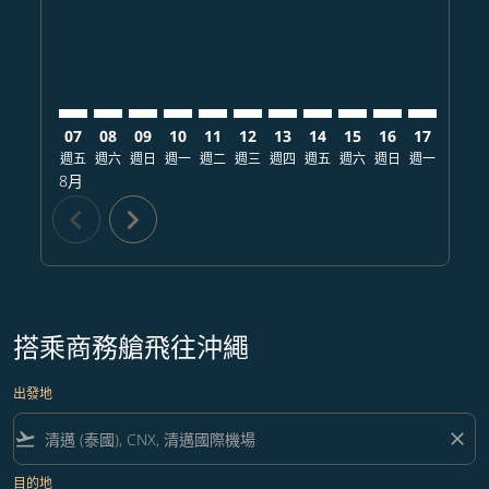
07
08
09
10
11
12
13
14
15
16
17
18
週五
週六
週日
週一
週二
週三
週四
週五
週六
週日
週一
週二
8月
chevron_left
chevron_right
搭乘商務艙飛往沖繩
出發地
flight_takeoff
close
目的地