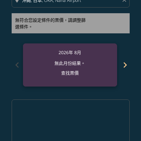
location_on
close
無符合您設定條件的票價，請調整篩
選條件。
2026年 8月
chevron_left
chevron_right
無此月份結果。
查找票價
Displaying fares for 八月-2026
CNX–OKA: cmp-view-offers-disclaimer. 查找票價
CNX–OKA: cmp-view-offers-disclaimer. 查找票價
CNX–OKA: cmp-view-offers-disclaimer. 查
CNX–OKA: cmp-view-offers-disclaime
CNX–OKA: cmp-view-offers-discl
CNX–OKA: cmp-view-offers-di
CNX–OKA: cmp-view-offer
CNX–OKA: cmp-view-o
CNX–OKA: cmp-vie
CNX–OKA: cmp
CNX–OKA:
CNX–O
C