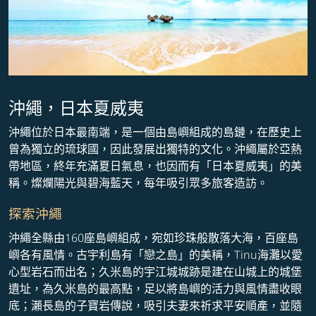
沖繩，日本夏威夷
沖繩位於日本最南端，是一個由島嶼組成的島鏈，在歷史上
曾為獨立的琉球國，因此發展出獨特的文化。沖繩屬於亞熱
帶地區，終年充滿夏日氣息，也因而有「日本夏威夷」的美
稱。燦爛陽光與碧海藍天，每年吸引眾多旅客造訪。
探索沖繩
沖繩全縣由160座島嶼組成，宛如珍珠般散落大海，百座島
嶼各有風情。古宇利島有「戀之島」的美稱，Tinu海灘以愛
心型岩石而出名；久米島的宇江城城跡是建在山城上的城堡
遺址，為久米島的最高點，足以將島嶼的活力與風情盡收眼
底；瀨長島的子寶岩傳說，吸引夫妻來祈求平安順產，並隨