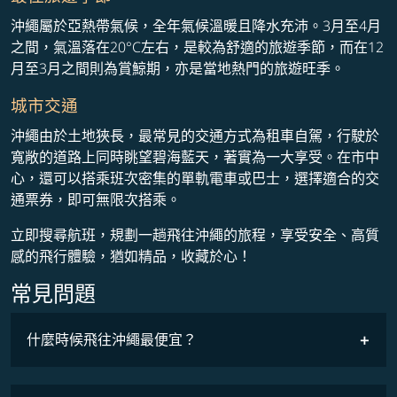
沖繩屬於亞熱帶氣候，全年氣候溫暖且降水充沛。3月至4月
之間，氣溫落在20°C左右，是較為舒適的旅遊季節，而在12
月至3月之間則為賞鯨期，亦是當地熱門的旅遊旺季。
城市交通
沖繩由於土地狹長，最常見的交通方式為租車自駕，行駛於
寬敞的道路上同時眺望碧海藍天，著實為一大享受。在市中
心，還可以搭乘班次密集的單軌電車或巴士，選擇適合的交
通票券，即可無限次搭乘。
立即搜尋航班，規劃一趟飛往沖繩的旅程，享受安全、高質
感的飛行體驗，猶如精品，收藏於心！
常見問題
什麼時候飛往沖繩最便宜？
最低票價