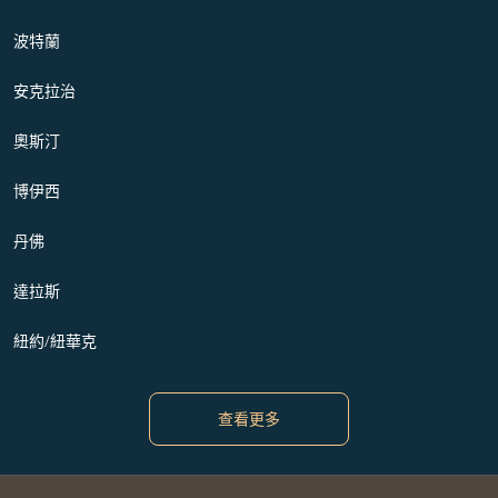
波特蘭
安克拉治
奧斯汀
博伊西
丹佛
達拉斯
紐約/紐華克
查看更多