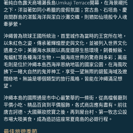
著純白色露天商場瀨長島Umikaji Terrace開幕，在海景襯托
之下，洋溢著如同小希臘的度假氛圍；宮古島、石垣島、慶
良間群島的湛藍海洋與潔白沙灘交織，則猶如仙境般令人魂
牽夢縈。
沖繩曾為琉球王國所統治，首里城作為當時的王宮所在地，
以朱紅色之姿，傳承著輝煌歷史與文化，並被列入世界文化
遺產之中；美麗海水族館以高度還原生態環境，飼養鯨鯊、
鬼蝠魟等各種海洋生物，一展海底世界的驚奇與多彩；萬座
毛則是位於沖繩本島西海岸恩納地區的國家公園，在海風吹
拂下一睹大自然的鬼斧神工，享受一望無際的碧藍海域及遼
闊綠地。無論是哪個類型的旅行風格，皆能在沖繩滿足想
望。
沖繩本島的國際通是市中心最繁華的一條街，從高檔餐廳到
平價小吃、精品百貨到平價服飾，各式商店應有盡有。前往
唐吉訶德、大國藥妝挖寶之後，再到屋台村、第一牧志公設
市場大啖美食，成為造訪這座常夏南島的必遊行程。
最佳旅遊季節