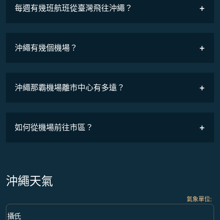
COSMILE會員
每週有幾班航班從臺灣飛往沖繩？
班機時刻表
沖繩有幾個機場？
沖繩那霸機場離市中心有多遠？
如何從機場前往市區？
沖繩天氣
氣象單位
:
Weather unit option 攝氏 Selected
keyboard_arrow_down
攝氏