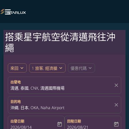

搭乘星宇航空從清邁飛往沖
繩
expand_more
expand_more
expand_more
來回
1 旅客, 經濟艙
優惠代碼
出發地
close
清邁, 泰國, CNX, 清邁國際機場
目的地
close
沖繩, 日本, OKA, Naha Airport
出發日期
回程日期
today
today
fc-booking-departure-date-aria-label
2026/08/14
fc-booking-return-date-aria-label
2026/08/21