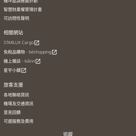
機坪延誤應變計劃
智慧財產權管理計畫
可訪問性聲明
相關網站
STARLUX Cargo
open_in_new
免稅品購物 - béshopping
open_in_new
機上雜誌 - kiânn
open_in_new
星宇小舖
open_in_new
旅客支援
各地聯絡資訊
機場及交通資訊
意見回饋
可選服務及費用
追蹤