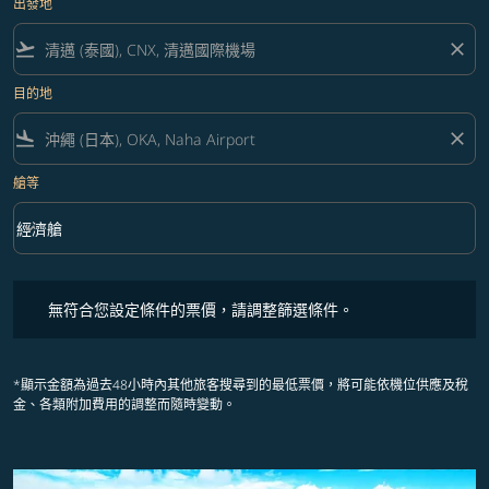
出發地
flight_takeoff
close
目的地
flight_land
close
艙等
keyboard_arrow_down
經濟艙
艙等 option 經濟艙 Selected
無符合您設定條件的票價，請調整篩選條件。
無符合您設定條件的票價，請調整篩選條件。
*顯示金額為過去48小時內其他旅客搜尋到的最低票價，將可能依機位供應及稅
金、各類附加費用的調整而隨時變動。