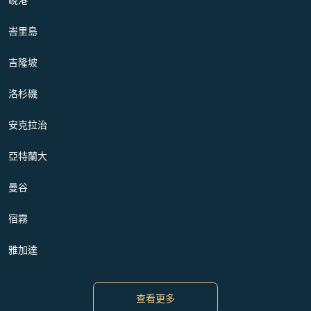
峇里島
吉隆坡
洛杉磯
安克拉治
亞特蘭大
曼谷
宿霧
雅加達
查看更多