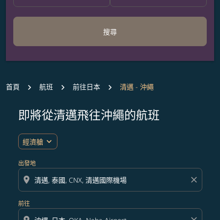
搜尋
首頁
航班
前往日本
清邁 - 沖繩
即將從清邁飛往沖繩的航班
無符合您設定條件的票價，請調整篩選條件。
expand_more
經濟艙
出發地
location_on
close
前往