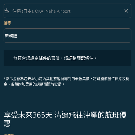
flight_land
close
艙等
keyboard_arrow_down
商務艙
艙等 option 商務艙 Selected
無符合您設定條件的票價，請調整篩選條件。
無符合您設定條件的票價，請調整篩選條件。
*顯示金額為過去48小時內其他旅客搜尋到的最低票價，將可能依機位供應及稅
金、各類附加費用的調整而隨時變動。
享受未來365天 清邁飛往沖繩的航班優
惠