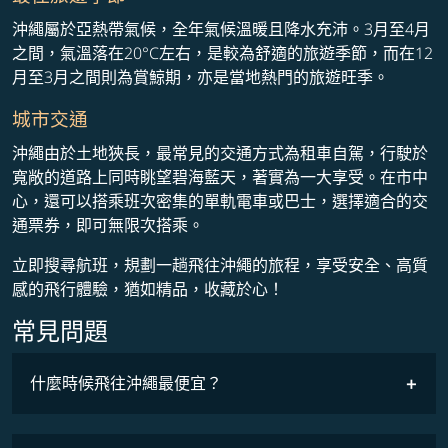
沖繩屬於亞熱帶氣候，全年氣候溫暖且降水充沛。3月至4月
之間，氣溫落在20°C左右，是較為舒適的旅遊季節，而在12
月至3月之間則為賞鯨期，亦是當地熱門的旅遊旺季。
城市交通
沖繩由於土地狹長，最常見的交通方式為租車自駕，行駛於
寬敞的道路上同時眺望碧海藍天，著實為一大享受。在市中
心，還可以搭乘班次密集的單軌電車或巴士，選擇適合的交
通票券，即可無限次搭乘。
立即搜尋航班，規劃一趟飛往沖繩的旅程，享受安全、高質
感的飛行體驗，猶如精品，收藏於心！
常見問題
什麼時候飛往沖繩最便宜？
最低票價