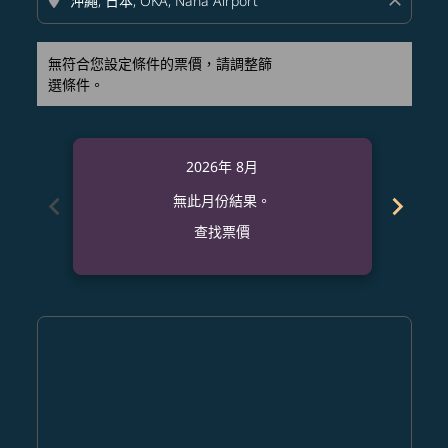
location_on
close
無符合您設定條件的票價，請調整篩
選條件。
2026年 8月
chevron_left
chevron_right
無此月份結果。
查找票價
Displaying fares for 八月-2026
CRK–OKA: cmp-view-offers-disclaimer. 查找票價
CRK–OKA: cmp-view-offers-disclaimer. 查找票價
CRK–OKA: cmp-view-offers-disclaimer. 查
CRK–OKA: cmp-view-offers-disclaime
CRK–OKA: cmp-view-offers-discla
CRK–OKA: cmp-view-offers-di
CRK–OKA: cmp-view-offer
CRK–OKA: cmp-view-o
CRK–OKA: cmp-vie
CRK–OKA: cmp
CRK–OKA:
CRK–O
C