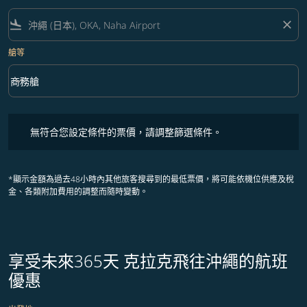
flight_land
close
艙等
keyboard_arrow_down
商務艙
艙等 option 商務艙 Selected
無符合您設定條件的票價，請調整篩選條件。
無符合您設定條件的票價，請調整篩選條件。
*顯示金額為過去48小時內其他旅客搜尋到的最低票價，將可能依機位供應及稅
金、各類附加費用的調整而隨時變動。
享受未來365天 克拉克飛往沖繩的航班
優惠