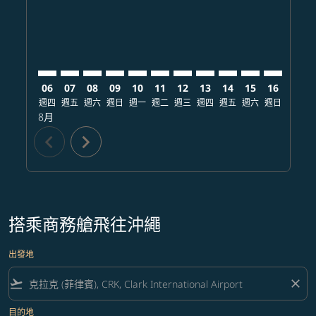
06
07
08
09
10
11
12
13
14
15
16
17
週四
週五
週六
週日
週一
週二
週三
週四
週五
週六
週日
週一
8月
chevron_left
chevron_right
搭乘商務艙飛往沖繩
出發地
flight_takeoff
close
目的地