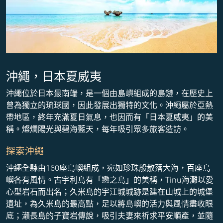
沖繩，日本夏威夷
沖繩位於日本最南端，是一個由島嶼組成的島鏈，在歷史上
曾為獨立的琉球國，因此發展出獨特的文化。沖繩屬於亞熱
帶地區，終年充滿夏日氣息，也因而有「日本夏威夷」的美
稱。燦爛陽光與碧海藍天，每年吸引眾多旅客造訪。
探索沖繩
沖繩全縣由160座島嶼組成，宛如珍珠般散落大海，百座島
嶼各有風情。古宇利島有「戀之島」的美稱，Tinu海灘以愛
心型岩石而出名；久米島的宇江城城跡是建在山城上的城堡
遺址，為久米島的最高點，足以將島嶼的活力與風情盡收眼
底；瀨長島的子寶岩傳說，吸引夫妻來祈求平安順產，並隨