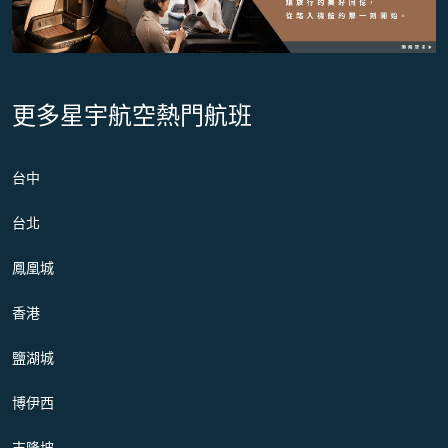
更多星宇航空熱門航班
台中
台北
鳳凰城
香港
鹽湖城
博伊西
吉隆坡