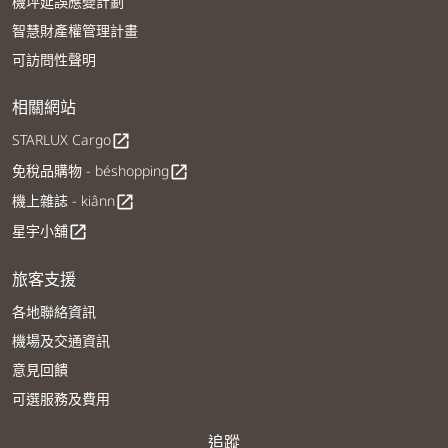
機坪延誤應變計劃
智慧財產權管理計畫
可訪問性聲明
相關網站
STARLUX Cargo
open_in_new
免稅品購物 - béshopping
open_in_new
機上雜誌 - kiânn
open_in_new
星宇小舖
open_in_new
旅客支援
各地聯絡資訊
機場及交通資訊
意見回饋
可選服務及費用
追蹤