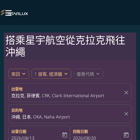

搭乘星宇航空從克拉克飛往
沖繩
expand_more
expand_more
expand_more
來回
1 旅客, 經濟艙
優惠代碼
出發地
close
克拉克, 菲律賓, CRK, Clark International Airport
目的地
close
沖繩, 日本, OKA, Naha Airport
出發日期
回程日期
today
today
fc-booking-departure-date-aria-label
2026/08/13
fc-booking-return-date-aria-label
2026/08/20