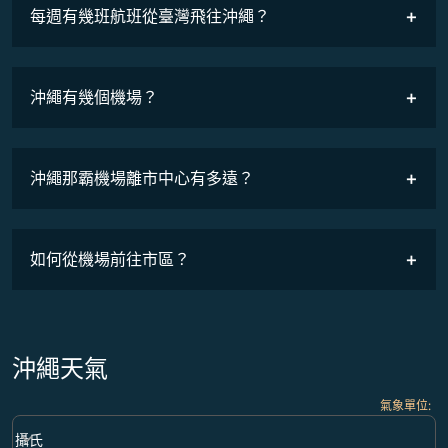
COSMILE會員
每週有幾班航班從臺灣飛往沖繩？
班機時刻表
沖繩有幾個機場？
沖繩那霸機場離市中心有多遠？
如何從機場前往市區？
沖繩天氣
氣象單位
:
Weather unit option 攝氏 Selected
keyboard_arrow_down
攝氏