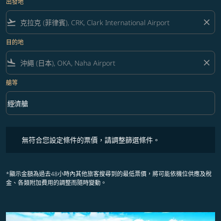
出發地
flight_takeoff
close
目的地
flight_land
close
艙等
keyboard_arrow_down
經濟艙
艙等 option 經濟艙 Selected
無符合您設定條件的票價，請調整篩選條件。
無符合您設定條件的票價，請調整篩選條件。
*顯示金額為過去48小時內其他旅客搜尋到的最低票價，將可能依機位供應及稅
金、各類附加費用的調整而隨時變動。