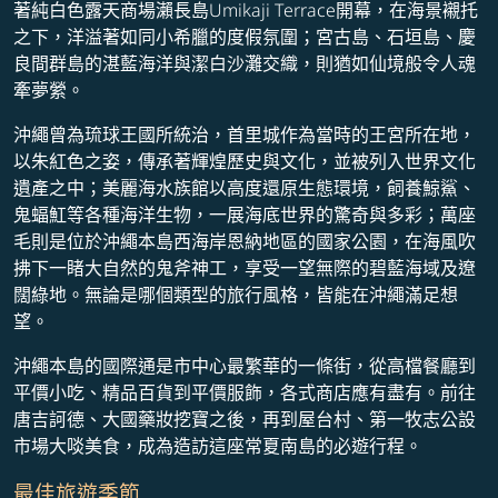
著純白色露天商場瀨長島Umikaji Terrace開幕，在海景襯托
之下，洋溢著如同小希臘的度假氛圍；宮古島、石垣島、慶
良間群島的湛藍海洋與潔白沙灘交織，則猶如仙境般令人魂
牽夢縈。
沖繩曾為琉球王國所統治，首里城作為當時的王宮所在地，
以朱紅色之姿，傳承著輝煌歷史與文化，並被列入世界文化
遺產之中；美麗海水族館以高度還原生態環境，飼養鯨鯊、
鬼蝠魟等各種海洋生物，一展海底世界的驚奇與多彩；萬座
毛則是位於沖繩本島西海岸恩納地區的國家公園，在海風吹
拂下一睹大自然的鬼斧神工，享受一望無際的碧藍海域及遼
闊綠地。無論是哪個類型的旅行風格，皆能在沖繩滿足想
望。
沖繩本島的國際通是市中心最繁華的一條街，從高檔餐廳到
平價小吃、精品百貨到平價服飾，各式商店應有盡有。前往
唐吉訶德、大國藥妝挖寶之後，再到屋台村、第一牧志公設
市場大啖美食，成為造訪這座常夏南島的必遊行程。
最佳旅遊季節