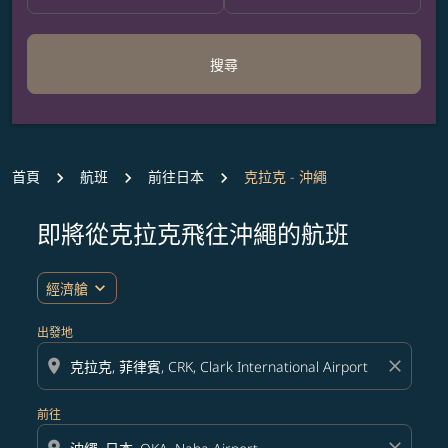
搜尋
首頁
航班
前往日本
克拉克 - 沖繩
即將從克拉克飛往沖繩的航班
無符合您設定條件的票價，請調整篩選條件。
expand_more
經濟艙
出發地
location_on
close
前往