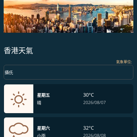
香港天氣
氣象單位
:
Weather unit option 攝氏 Selected
keyboard_arrow_down
攝氏
30°C
星期五
2026/08/07
晴
32°C
星期六
2026/08/08
小雨