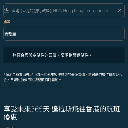
flight_land
close
艙等
keyboard_arrow_down
商務艙
艙等 option 商務艙 Selected
無符合您設定條件的票價，請調整篩選條件。
無符合您設定條件的票價，請調整篩選條件。
*顯示金額為過去48小時內其他旅客搜尋到的最低票價，將可能依機位供應及稅
金、各類附加費用的調整而隨時變動。
享受未來365天 達拉斯飛往香港的航班
優惠