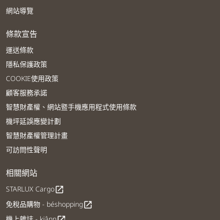
網站導覽
條款宣告
運送條款
隱私保護政策
COOKIE使用政策
顧客服務承諾
智慧財產權、網站暨手機應用程式使用條款
機坪延誤應變計劃
智慧財產權管理計畫
可訪問性聲明
相關網站
STARLUX Cargo
open_in_new
免稅品購物 - béshopping
open_in_new
機上雜誌 - kiânn
open_in_new