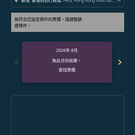
location_on
close
無符合您設定條件的票價，請調整篩
選條件。
2026年 8月
chevron_left
chevron_right
無此月份結果。
查找票價
Displaying fares for 八月-2026
DFW–HKG: cmp-view-offers-disclaimer. 查找票價
DFW–HKG: cmp-view-offers-disclaimer. 查找票價
DFW–HKG: cmp-view-offers-disclaimer. 
DFW–HKG: cmp-view-offers-disclaime
DFW–HKG: cmp-view-offers-discl
DFW–HKG: cmp-view-offers-d
DFW–HKG: cmp-view-offer
DFW–HKG: cmp-view-o
DFW–HKG: cmp-vi
DFW–HKG: cmp
DFW–HKG:
DFW–
D