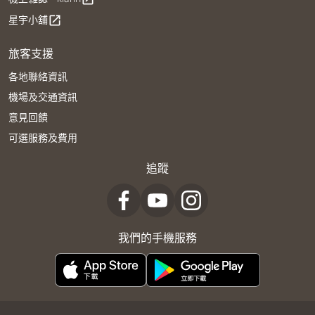
星宇小舖
open_in_new
旅客支援
各地聯絡資訊
機場及交通資訊
意見回饋
可選服務及費用
追蹤
我們的手機服務