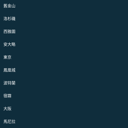
舊金山
洛杉磯
西雅圖
安大略
東京
鳳凰城
波特蘭
宿霧
大阪
馬尼拉