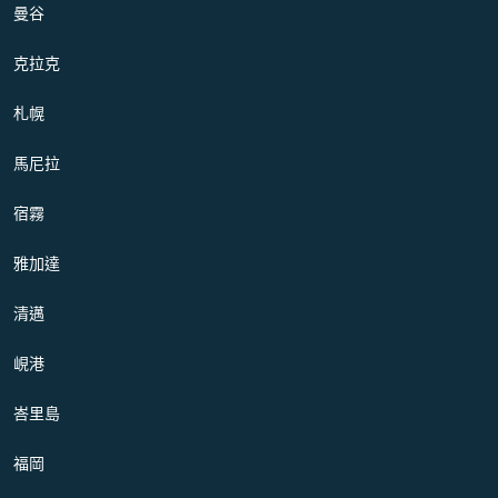
曼谷
克拉克
札幌
馬尼拉
宿霧
雅加達
清邁
峴港
峇里島
福岡