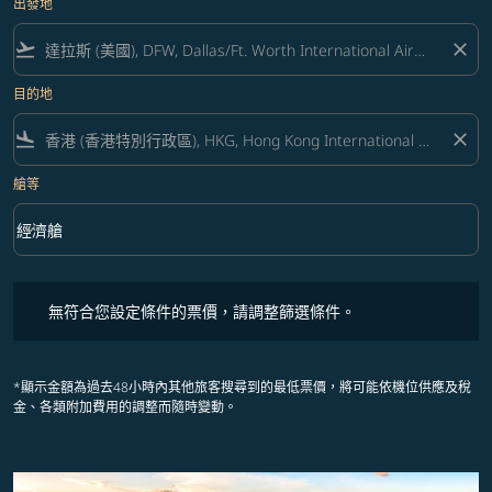
出發地
flight_takeoff
close
目的地
flight_land
close
艙等
keyboard_arrow_down
經濟艙
艙等 option 經濟艙 Selected
無符合您設定條件的票價，請調整篩選條件。
無符合您設定條件的票價，請調整篩選條件。
*顯示金額為過去48小時內其他旅客搜尋到的最低票價，將可能依機位供應及稅
金、各類附加費用的調整而隨時變動。