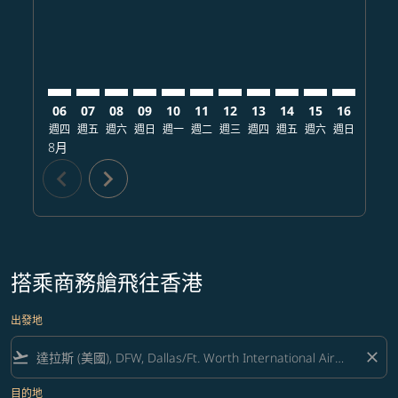
06
07
08
09
10
11
12
13
14
15
16
17
週四
週五
週六
週日
週一
週二
週三
週四
週五
週六
週日
週一
8月
chevron_left
chevron_right
搭乘商務艙飛往香港
出發地
flight_takeoff
close
目的地