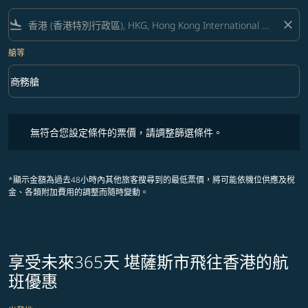
flight_land
close
艙等
keyboard_arrow_down
商務艙
艙等 option 商務艙 Selected
無符合您設定條件的票價，請調整篩選條件。
無符合您設定條件的票價，請調整篩選條件。
*顯示金額為過去48小時內其他旅客搜尋到的最低票價，將可能依機位供應及稅
金、各類附加費用的調整而隨時變動。
享受未來365天 堪薩斯市飛往香港的航
班優惠