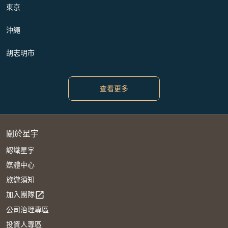
東京
沖繩
胡志明市
查看更多
關於星宇
認識星宇
媒體中心
旅遊須知
加入團隊
open_in_new
公司治理專區
投資人專區