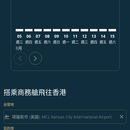
05
06
07
08
09
10
11
12
13
14
15
16
週三
週四
週五
週六
週日
週一
週二
週三
週四
週五
週六
週日
8月
chevron_left
chevron_right
搭乘商務艙飛往香港
出發地
flight_takeoff
close
目的地