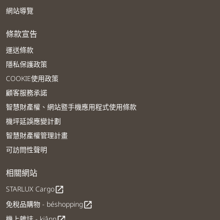
網站導覽
條款宣告
運送條款
隱私保護政策
COOKIE使用政策
顧客服務承諾
智慧財產權、網站暨手機應用程式使用條款
機坪延誤應變計劃
智慧財產權管理計畫
可訪問性聲明
相關網站
STARLUX Cargo
open_in_new
免稅品購物 - béshopping
open_in_new
機上雜誌 - kiânn
open_in_new