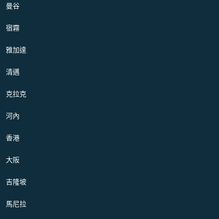
曼谷
宿霧
雅加達
清邁
克拉克
河內
香港
大阪
吉隆坡
馬尼拉