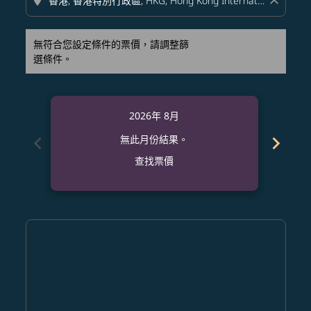
location_on
close
無符合您設定條件的票價，請調整篩
選條件。
2026年 8月
chevron_left
chevron_right
無此月份結果。
查找票價
Displaying fares for 八月-2026
MCI–HKG: cmp-view-offers-disclaimer. 查找票價
MCI–HKG: cmp-view-offers-disclaimer. 查找票價
MCI–HKG: cmp-view-offers-disclaimer. 查
MCI–HKG: cmp-view-offers-disclaime
MCI–HKG: cmp-view-offers-discl
MCI–HKG: cmp-view-offers-di
MCI–HKG: cmp-view-offer
MCI–HKG: cmp-view-o
MCI–HKG: cmp-vie
MCI–HKG: cmp
MCI–HKG:
MCI–H
M