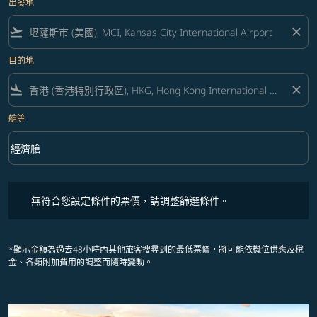
出發地
flight_takeoff
close
目的地
flight_land
close
艙等
keyboard_arrow_down
經濟艙
艙等 option 經濟艙 Selected
無符合您設定條件的票價，請調整篩選條件。
無符合您設定條件的票價，請調整篩選條件。
*顯示金額為過去48小時內其他旅客搜尋到的最低票價，將可能依機位供應及稅
金、各類附加費用的調整而隨時變動。