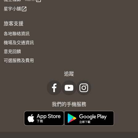
星宇小舖
open_in_new
旅客支援
各地聯絡資訊
機場及交通資訊
意見回饋
可選服務及費用
追蹤
我們的手機服務