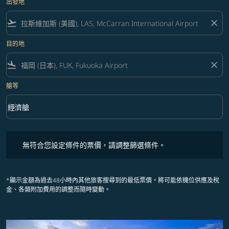
出發地
flight_takeoff
close
目的地
flight_land
close
艙等
keyboard_arrow_down
經濟艙
艙等 option 經濟艙 Selected
無符合您設定條件的票價，請調整篩選條件。
無符合您設定條件的票價，請調整篩選條件。
*顯示金額為過去48小時內其他旅客搜尋到的最低票價，將可能依機位供應及稅
金、各類附加費用的調整而隨時變動。