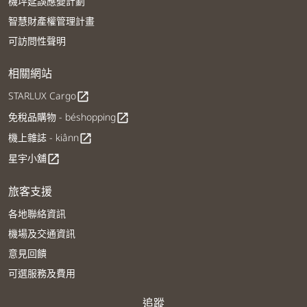
機坪延誤應變計劃
智慧財產權管理計畫
可訪問性聲明
相關網站
STARLUX Cargo
open_in_new
免稅品購物 - béshopping
open_in_new
機上雜誌 - kiânn
open_in_new
星宇小舖
open_in_new
旅客支援
各地聯絡資訊
機場及交通資訊
意見回饋
可選服務及費用
追蹤