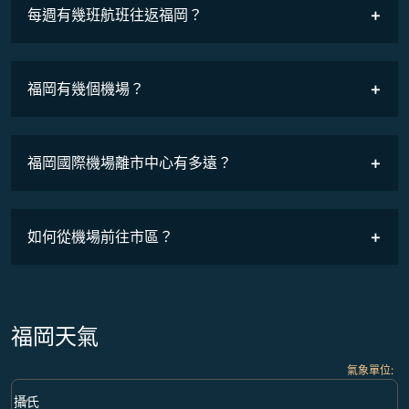
COSMILE會員
每週有幾班航班往返福岡？
班機時刻表
福岡有幾個機場？
福岡國際機場離市中心有多遠？
如何從機場前往市區？
福岡天氣
氣象單位
:
Weather unit option 攝氏 Selected
keyboard_arrow_down
攝氏