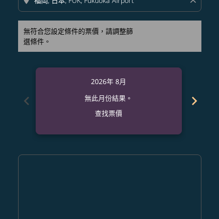
location_on
close
無符合您設定條件的票價，請調整篩
選條件。
2026年 8月
chevron_left
chevron_right
無此月份結果。
查找票價
Displaying fares for 八月-2026
LAS–FUK: cmp-view-offers-disclaimer. 查找票價
LAS–FUK: cmp-view-offers-disclaimer. 查找票價
LAS–FUK: cmp-view-offers-disclaimer. 查找
LAS–FUK: cmp-view-offers-disclaimer
LAS–FUK: cmp-view-offers-discla
LAS–FUK: cmp-view-offers-di
LAS–FUK: cmp-view-offers
LAS–FUK: cmp-view-of
LAS–FUK: cmp-vie
LAS–FUK: cmp
LAS–FUK:
LAS–F
L