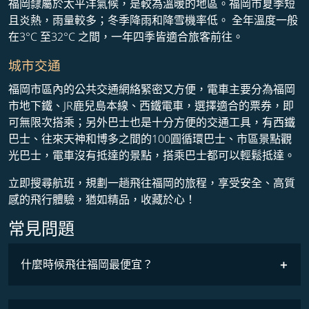
福岡隸屬於太平洋氣候，是較為溫暖的地區。福岡市夏季短
且炎熱，雨量較多；冬季降雨和降雪機率低。 全年溫度一般
在3°C 至32°C 之間，一年四季皆適合旅客前往。
城市交通
福岡市區內的公共交通網絡緊密又方便，電車主要分為福岡
市地下鐵、JR鹿兒島本線、西鐵電車，選擇適合的票券，即
可無限次搭乘；另外巴士也是十分方便的交通工具，有西鐵
巴士、往來天神和博多之間的100圓循環巴士、市區景點觀
光巴士，電車沒有抵達的景點，搭乘巴士都可以輕鬆抵達。
立即搜尋航班，規劃一趟飛往福岡的旅程，享受安全、高質
感的飛行體驗，猶如精品，收藏於心！
常見問題
什麼時候飛往福岡最便宜？
最低票價