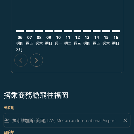
06
07
08
09
10
11
12
13
14
15
16
17
週四
週五
週六
週日
週一
週二
週三
週四
週五
週六
週日
週一
8月
chevron_left
chevron_right
搭乘商務艙飛往福岡
出發地
flight_takeoff
close
目的地