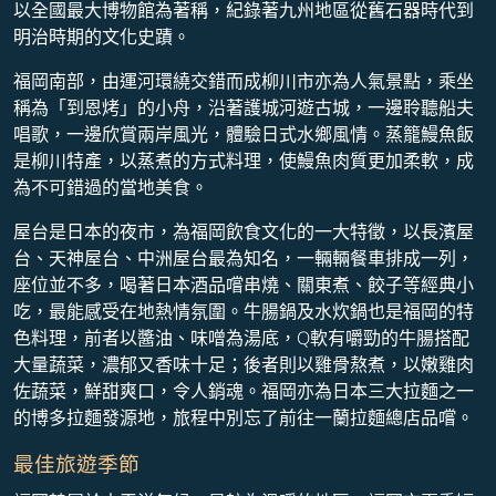
以全國最大博物館為著稱，紀錄著九州地區從舊石器時代到
明治時期的文化史蹟。
福岡南部，由運河環繞交錯而成柳川市亦為人氣景點，乘坐
稱為「到恩烤」的小舟，沿著護城河遊古城，一邊聆聽船夫
唱歌，一邊欣賞兩岸風光，體驗日式水鄉風情。蒸籠鰻魚飯
是柳川特產，以蒸煮的方式料理，使鰻魚肉質更加柔軟，成
為不可錯過的當地美食。
屋台是日本的夜市，為福岡飲食文化的一大特徵，以長濱屋
台、天神屋台、中洲屋台最為知名，一輛輛餐車排成一列，
座位並不多，喝著日本酒品嚐串燒、關東煮、餃子等經典小
吃，最能感受在地熱情氛圍。牛腸鍋及水炊鍋也是福岡的特
色料理，前者以醬油、味噌為湯底，Q軟有嚼勁的牛腸搭配
大量蔬菜，濃郁又香味十足；後者則以雞骨熬煮，以嫩雞肉
佐蔬菜，鮮甜爽口，令人銷魂。福岡亦為日本三大拉麵之一
的博多拉麵發源地，旅程中別忘了前往一蘭拉麵總店品嚐。
最佳旅遊季節