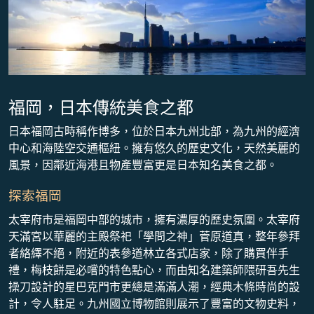
福岡，日本傳統美食之都
日本福岡古時稱作博多，位於日本九州北部，為九州的經濟
中心和海陸空交通樞紐。擁有悠久的歷史文化，天然美麗的
風景，因鄰近海港且物產豐富更是日本知名美食之都。
探索福岡
太宰府市是福岡中部的城市，擁有濃厚的歷史氛圍。太宰府
天滿宮以華麗的主殿祭祀「學問之神」菅原道真，整年參拜
者絡繹不絕，附近的表參道林立各式店家，除了購買伴手
禮，梅枝餅是必嚐的特色點心，而由知名建築師隈研吾先生
操刀設計的星巴克門市更總是滿滿人潮，經典木條時尚的設
計，令人駐足。九州國立博物館則展示了豐富的文物史料，