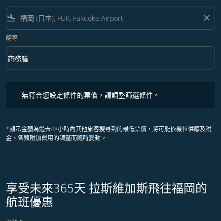
flight_land
close
艙等
keyboard_arrow_down
商務艙
艙等 option 商務艙 Selected
無符合您設定條件的票價，請調整篩選條件。
無符合您設定條件的票價，請調整篩選條件。
*顯示金額為過去48小時內其他旅客搜尋到的最低票價，將可能依機位供應及稅
金、各類附加費用的調整而隨時變動。
享受未來365天 拉斯維加斯飛往福岡的
航班優惠