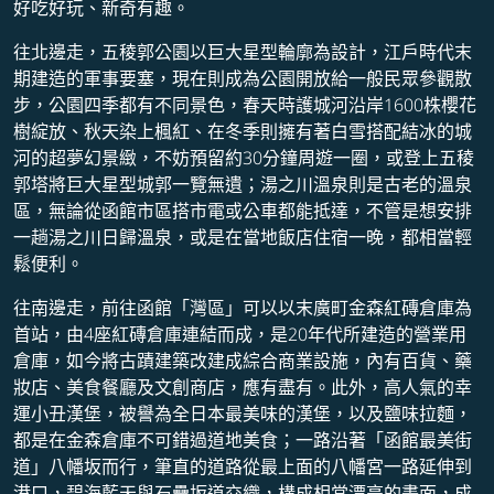
好吃好玩、新奇有趣。
往北邊走，五稜郭公園以巨大星型輪廓為設計，江戶時代末
期建造的軍事要塞​，現在則成為公園開放給一般民眾參觀散
步，公園四季都有不同景色，春天時護城河沿岸1600株櫻花
樹綻放、秋天染上楓紅、在冬季則擁有著白雪搭配結冰的城
河的超夢幻景緻，不妨預留約30分鐘周遊一圈，或登上五稜
郭塔將巨大星型城郭一覽無遺；湯之川溫泉則是古老的溫泉
區，無論從函館市區搭市電或公車都能抵達，不管是想安排
一趟湯之川日歸溫泉，或是在當地飯店住宿一晚，都相當輕
鬆便利。
往南邊走，前往函館「灣區」可以以末廣町金森紅磚倉庫為
首站，由4座紅磚倉庫連結而成，是20年代所建造的營業用
倉庫，如今將古蹟建築改建成綜合商業設施，內有百貨、藥
妝店、美食餐廳及文創商店，應有盡有。此外，高人氣的幸
運小丑漢堡，被譽為全日本最美味的漢堡，以及鹽味拉麵，
都是在金森倉庫不可錯過道地美食；一路沿著「函館最美街
道」八幡坂而行，筆直的道路從最上面的八幡宮一路延伸到
港口，碧海藍天與石疊坂道交織，構成相當漂亮的畫面，成