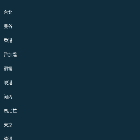
台北
曼谷
香港
雅加達
宿霧
峴港
河內
馬尼拉
東京
清邁