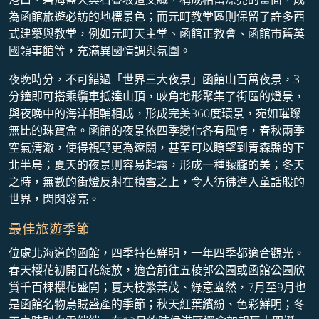
為函館旅遊必訪的地標景色；而元町教堂區則保留了許多西
式建築與教堂，例如元町天主堂、函館正教會、函館市舊英
國領事館等，充滿異國情調與氛圍。
夜晚時分，不可錯過「世界三大夜景」函館山百萬夜景，3
分鐘即可搭乘纜車抵達山頂，峽角地形聚集了街區的燈景，
與夜晚中的海洋相輔相成，形成完美360度環景，宛如璀璨
無比的珠寶盒。函館的夜景依四季變化各有風情，春秋兩季
空氣清澈，使得視野更為遼闊，甚至可以瞭望到青森縣的下
北半島；夏天的夜景則容易起霧，形成一種朦朧的美；冬天
之時，無數的街燈反射在積雪之上，令人彷彿進入童話般的
世界，閃閃發亮。
最佳旅遊季節
位處北海道的函館，四季特色鮮明，一年四季都適合觀光。
春天櫻花初開百花綻放，適合前往五稜郭公園或函館公園欣
賞千百棵櫻花盛開；夏天枝繁葉茂、綠意盎然，7月至9月也
是函館名物烏賊盛產的季節；秋天紅葉繽紛、色彩鮮明；冬