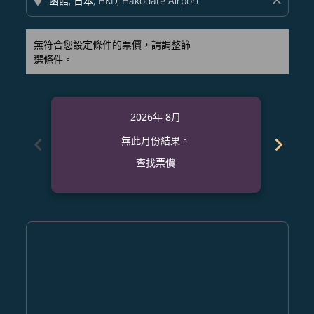
location_on
close
無符合您設定條件的票價，請調整篩
選條件。
2026年 8月
chevron_left
chevron_right
無此月份結果。
查找票價
Displaying fares for 八月-2026
PDX–HKD: cmp-view-offers-disclaimer. 查找票價
PDX–HKD: cmp-view-offers-disclaimer. 查找票價
PDX–HKD: cmp-view-offers-disclaimer. 查
PDX–HKD: cmp-view-offers-disclaime
PDX–HKD: cmp-view-offers-discl
PDX–HKD: cmp-view-offers-di
PDX–HKD: cmp-view-offer
PDX–HKD: cmp-view-o
PDX–HKD: cmp-vie
PDX–HKD: cmp
PDX–HKD:
PDX–H
P