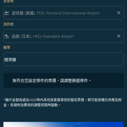
出發地
flight_takeoff
close
目的地
flight_land
close
艙等
keyboard_arrow_down
經濟艙
艙等 option 經濟艙 Selected
無符合您設定條件的票價，請調整篩選條件。
無符合您設定條件的票價，請調整篩選條件。
*顯示金額為過去48小時內其他旅客搜尋到的最低票價，將可能依機位供應及稅
金、各類附加費用的調整而隨時變動。