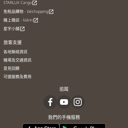
STARLUX Cargo
open_in_new
免稅品購物 - béshopping
open_in_new
機上雜誌 - kiânn
open_in_new
星宇小舖
open_in_new
旅客支援
各地聯絡資訊
機場及交通資訊
意見回饋
可選服務及費用
追蹤
我們的手機服務