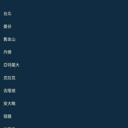
台北
曼谷
舊金山
丹佛
亞特蘭大
克拉克
吉隆坡
安大略
宿霧