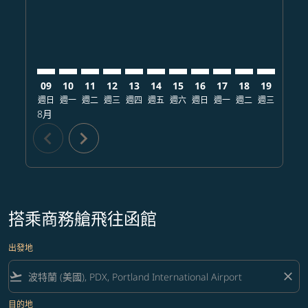
09
10
11
12
13
14
15
16
17
18
19
20
週日
週一
週二
週三
週四
週五
週六
週日
週一
週二
週三
週四
8月
chevron_left
chevron_right
搭乘商務艙飛往函館
出發地
flight_takeoff
close
目的地