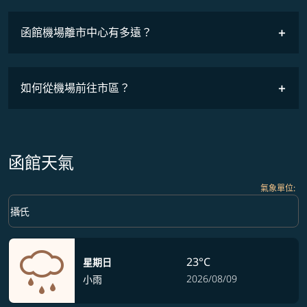
班機時刻表
函館機場離市中心有多遠？
如何從機場前往市區？
函館天氣
氣象單位
:
Weather unit option 攝氏 Selected
keyboard_arrow_down
攝氏
23°C
星期日
2026/08/09
小雨