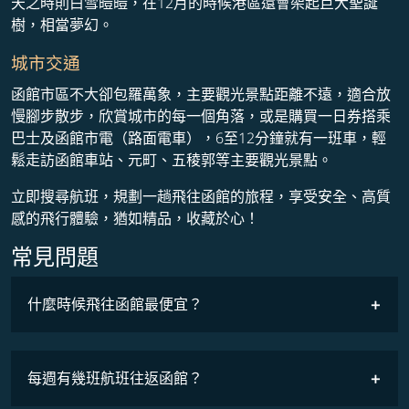
天之時則白雪皚皚，在12月的時候港區還會架起巨大聖誕
樹，相當夢幻。
城市交通
函館市區不大卻包羅萬象，主要觀光景點距離不遠，適合放
慢腳步散步，欣賞城市的每一個角落，或是購買一日券搭乘
巴士及函館市電（路面電車），6至12分鐘就有一班車，輕
鬆走訪函館車站、元町、五稜郭​等主要觀光景點。
立即搜尋航班，規劃一趟飛往函館的旅程，享受安全、高質
感的飛行體驗，猶如精品，收藏於心！
常見問題
什麼時候飛往函館最便宜？
最低票價
COSMILE會員
每週有幾班航班往返函館？