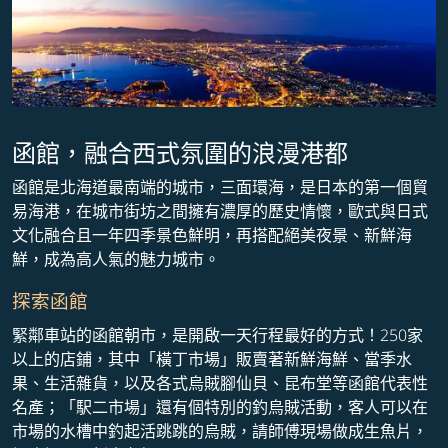
函館，融合西式氛圍的浪漫港都
函館是北海道最南端的城市，三面環海，是日本的第一個貿
易海港，在城市街坊之間擁有濃厚的歷史情懷，歐式與日式
文化融合且一年四季景色鮮明，再搭配絕美夜景、新鮮海
鮮，成為高人氣的魅力城市。
探索函館
緊鄰車站的函館朝市，是開啟一天行程最好的方式！250家
以上的店鋪，其中「橫丁市場」販賣著新鮮海鮮、當季水
果、生活雜貨，以及各式烏賊腳仙貝、昆布堂等函館代表性
名產；「駅二市場​」還有個特別的釣烏賊活動，客人可以在
市場的水槽中釣起活跳跳的烏賊，請師傅現場做成生魚片，