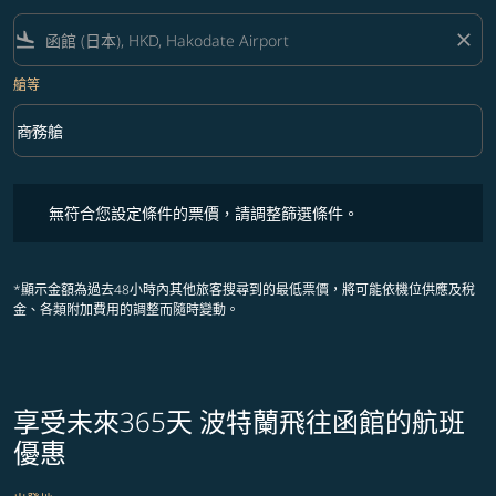
flight_land
close
艙等
keyboard_arrow_down
商務艙
艙等 option 商務艙 Selected
無符合您設定條件的票價，請調整篩選條件。
無符合您設定條件的票價，請調整篩選條件。
*顯示金額為過去48小時內其他旅客搜尋到的最低票價，將可能依機位供應及稅
金、各類附加費用的調整而隨時變動。
享受未來365天 波特蘭飛往函館的航班
優惠