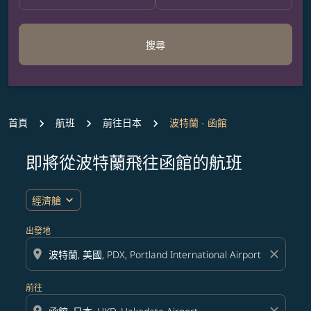
搜尋
首頁
航班
前往日本
波特蘭 - 函館
即將從波特蘭飛往函館的航班
無符合您設定條件的票價，請調整篩選條件。
expand_more
經濟艙
出發地
location_on
close
前往