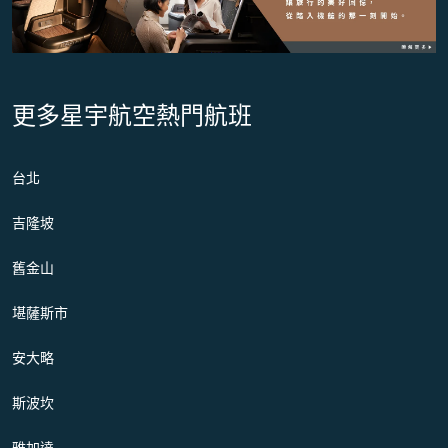
更多星宇航空熱門航班
台北
吉隆坡
舊金山
堪薩斯市
安大略
斯波坎
雅加達