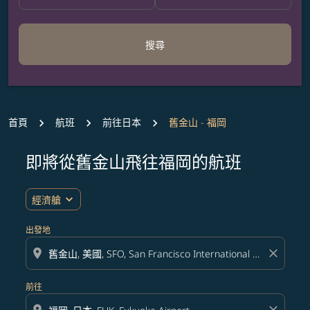
搜尋
首頁
航班
前往日本
舊金山 - 福岡
即將從舊金山飛往福岡的航班
無符合您設定條件的票價，請調整篩選條件。
expand_more
經濟艙
出發地
location_on
close
前往