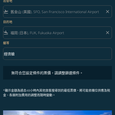
出發地
flight_takeoff
close
目的地
flight_land
close
艙等
keyboard_arrow_down
經濟艙
艙等 option 經濟艙 Selected
無符合您設定條件的票價，請調整篩選條件。
無符合您設定條件的票價，請調整篩選條件。
*顯示金額為過去48小時內其他旅客搜尋到的最低票價，將可能依機位供應及稅
金、各類附加費用的調整而隨時變動。