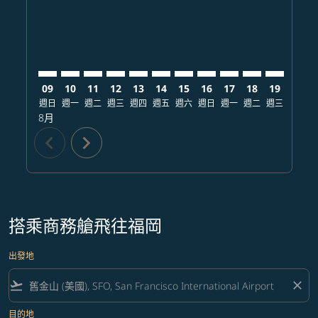
09
10
11
12
13
14
15
16
17
18
19
20
週日
週一
週二
週三
週四
週五
週六
週日
週一
週二
週三
週四
8月
chevron_left
chevron_right
搭乘商務艙飛往福岡
出發地
flight_takeoff
close
目的地