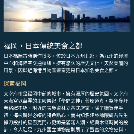
福岡，日本傳統美食之都
日本福岡古時稱作博多，位於日本九州北部，為九州的經濟
中心和海陸空交通樞紐。擁有悠久的歷史文化，天然美麗的
風景，因鄰近海港且物產豐富更是日本知名美食之都。
探索福岡
太宰府市是福岡中部的城市，擁有濃厚的歷史氛圍。太宰府
天滿宮以華麗的主殿祭祀「學問之神」菅原道真，整年參拜
者絡繹不絕，附近的表參道林立各式店家，除了購買伴手
禮，梅枝餅是必嚐的特色點心，而由知名建築師隈研吾先生
操刀設計的星巴克門市更總是滿滿人潮，經典木條時尚的設
計，令人駐足。九州國立博物館則展示了豐富的文物史料，