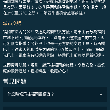
福岡隸屬於太平洋氣候，是較為溫暖的地區。福岡市夏季短
且炎熱，雨量較多；冬季降雨和降雪機率低。 全年溫度一般
在3°C 至32°C 之間，一年四季皆適合旅客前往。
城市交通
福岡市區內的公共交通網絡緊密又方便，電車主要分為福岡
市地下鐵、JR鹿兒島本線、西鐵電車，選擇適合的票券，即
可無限次搭乘；另外巴士也是十分方便的交通工具，有西鐵
巴士、往來天神和博多之間的100圓循環巴士、市區景點觀
光巴士，電車沒有抵達的景點，搭乘巴士都可以輕鬆抵達。
立即搜尋航班，規劃一趟飛往福岡的旅程，享受安全、高質
感的飛行體驗，猶如精品，收藏於心！
常見問題
什麼時候飛往福岡最便宜？
最低票價