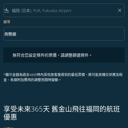
flight_land
close
艙等
keyboard_arrow_down
商務艙
艙等 option 商務艙 Selected
無符合您設定條件的票價，請調整篩選條件。
無符合您設定條件的票價，請調整篩選條件。
*顯示金額為過去48小時內其他旅客搜尋到的最低票價，將可能依機位供應及稅
金、各類附加費用的調整而隨時變動。
享受未來365天 舊金山飛往福岡的航班
優惠