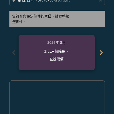
location_on
close
無符合您設定條件的票價，請調整篩
選條件。
2026年 8月
chevron_left
chevron_right
無此月份結果。
查找票價
Displaying fares for 八月-2026
SFO–FUK: cmp-view-offers-disclaimer. 查找票價
SFO–FUK: cmp-view-offers-disclaimer. 查找票價
SFO–FUK: cmp-view-offers-disclaimer. 查
SFO–FUK: cmp-view-offers-disclaimer
SFO–FUK: cmp-view-offers-discla
SFO–FUK: cmp-view-offers-di
SFO–FUK: cmp-view-offer
SFO–FUK: cmp-view-of
SFO–FUK: cmp-vie
SFO–FUK: cmp
SFO–FUK:
SFO–F
S