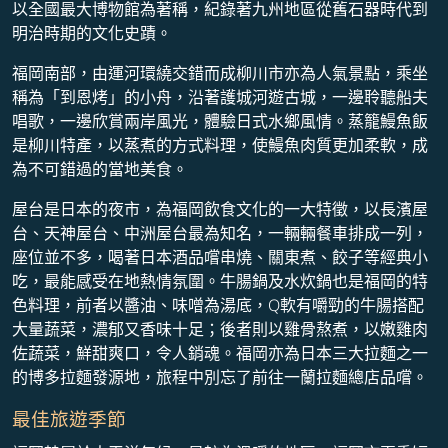
以全國最大博物館為著稱，紀錄著九州地區從舊石器時代到
明治時期的文化史蹟。
福岡南部，由運河環繞交錯而成柳川市亦為人氣景點，乘坐
稱為「到恩烤」的小舟，沿著護城河遊古城，一邊聆聽船夫
唱歌，一邊欣賞兩岸風光，體驗日式水鄉風情。蒸籠鰻魚飯
是柳川特產，以蒸煮的方式料理，使鰻魚肉質更加柔軟，成
為不可錯過的當地美食。
屋台是日本的夜市，為福岡飲食文化的一大特徵，以長濱屋
台、天神屋台、中洲屋台最為知名，一輛輛餐車排成一列，
座位並不多，喝著日本酒品嚐串燒、關東煮、餃子等經典小
吃，最能感受在地熱情氛圍。牛腸鍋及水炊鍋也是福岡的特
色料理，前者以醬油、味噌為湯底，Q軟有嚼勁的牛腸搭配
大量蔬菜，濃郁又香味十足；後者則以雞骨熬煮，以嫩雞肉
佐蔬菜，鮮甜爽口，令人銷魂。福岡亦為日本三大拉麵之一
的博多拉麵發源地，旅程中別忘了前往一蘭拉麵總店品嚐。
最佳旅遊季節