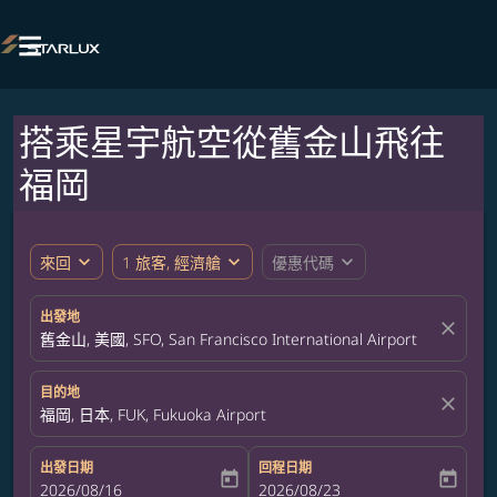

搭乘星宇航空從舊金山飛往
福岡
expand_more
expand_more
expand_more
來回
1 旅客, 經濟艙
優惠代碼
出發地
close
舊金山, 美國, SFO, San Francisco International Airport
目的地
close
福岡, 日本, FUK, Fukuoka Airport
出發日期
回程日期
today
today
fc-booking-departure-date-aria-label
2026/08/16
fc-booking-return-date-aria-label
2026/08/23