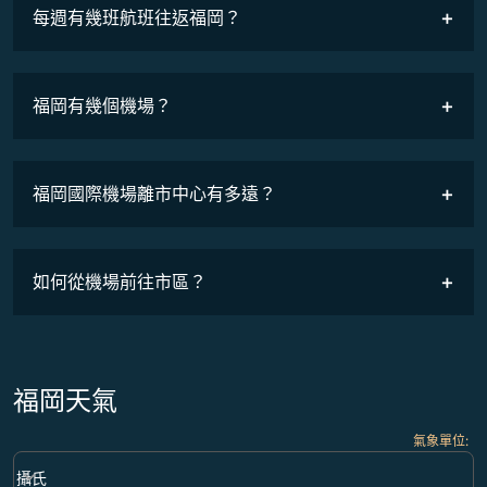
COSMILE會員
每週有幾班航班往返福岡？
班機時刻表
福岡有幾個機場？
福岡國際機場離市中心有多遠？
如何從機場前往市區？
福岡天氣
氣象單位
:
Weather unit option 攝氏 Selected
keyboard_arrow_down
攝氏