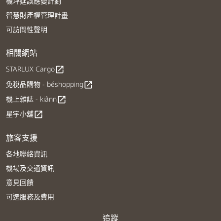
機坪延誤應變計劃
智慧財產權管理計畫
可訪問性聲明
相關網站
STARLUX Cargo
open_in_new
免稅品購物 - béshopping
open_in_new
機上雜誌 - kiânn
open_in_new
星宇小舖
open_in_new
旅客支援
各地聯絡資訊
機場及交通資訊
意見回饋
可選服務及費用
追蹤