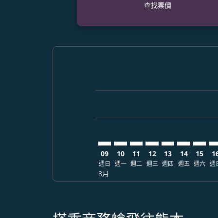
查找票價
Displaying fares for 八月-2026
SIN–KMJ: cmp-view-offers-disc
SIN–KMJ: cmp-view-offers-
SIN–KMJ: cmp-view-off
SIN–KMJ: cmp-view
SIN–KMJ: cmp-
SIN–KMJ: c
SIN–KM
SI
09
10
11
12
13
14
15
1
週日
週一
週二
週三
週四
週五
週六
週
8月