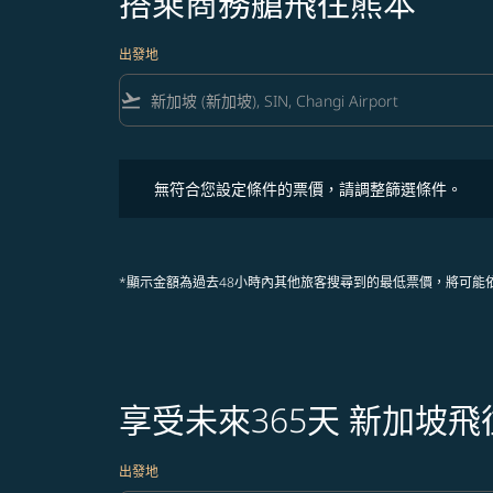
搭乘商務艙飛往熊本
出發地
flight_takeoff
無符合您設定條件的票價，請調整篩選條件。
無符合您設定條件的票價，請調整篩選條件。
*顯示金額為過去48小時內其他旅客搜尋到的最低票價，將可能
享受未來365天 新加坡
出發地