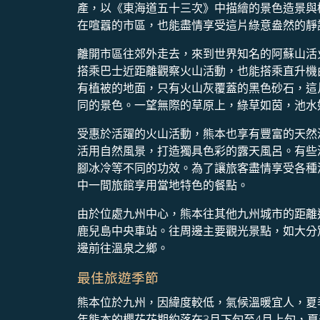
產，以《東海道五十三次》中描繪的景色造景與
在喧囂的市區，也能盡情享受這片綠意盎然的靜
離開市區往郊外走去，來到世界知名的阿蘇山活
搭乘巴士近距離觀察火山活動，也能搭乘直升機
有植被的地面，只有火山灰覆蓋的黑色砂石，這
同的景色。一望無際的草原上，綠草如茵，池水
受惠於活躍的火山活動，熊本也享有豐富的天然
活用自然風景，打造獨具色彩的露天風呂。有些
腳冰冷等不同的功效。為了讓旅客盡情享受各種
中一間旅館享用當地特色的餐點。
由於位處九州中心，熊本往其他九州城市的距離
鹿兒島中央車站。往周邊主要觀光景點，如大分別
邊前往溫泉之鄉。
最佳旅遊季節
熊本位於九州，因緯度較低，氣候溫暖宜人，夏
年熊本的櫻花花期約落在3月下旬至4月上旬，