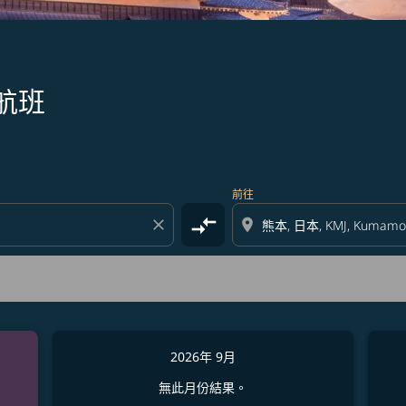
航班
前往
compare_arrows
close
location_on
2026年 9月
無此月份結果。