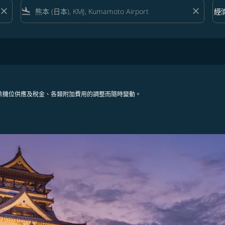
close
flight_land
close
keyboard_arrow_down
經
艙等 
依機位供應及稅金、各類附加費用的調整而隨時變動。