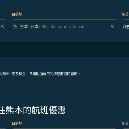
目的地
艙等
close
flight_land
close
keyboard_arrow_down
商
艙等 
依機位供應及稅金、各類附加費用的調整而隨時變動。
飛往熊本的航班優惠
目的地
艙等