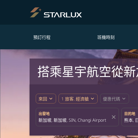
預訂行程
班機時刻
搭乘星宇航空從新
expand_more
expand_more
expand_more
來回
1 旅客, 經濟艙
優惠代碼
出發地
目的地
close