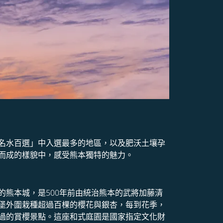
名水百選」中入選最多的地區，以及肥沃土壤孕
而成的樣貌中，感受熊本獨特的魅力。
熊本城，是500年前由統治熊本的武將加藤清
堡外圍栽種超過百棵的櫻花與銀杏，每到花季，
過的賞櫻景點。這座和式庭園是國家指定文化財