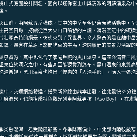
桃山式庭園設計聞名，園內以迷你富士山與清澈的阿蘇湧泉為中
謐。
火山群，由阿蘇五岳構成，其中的中岳至今仍舊頻繁活動中，孕
由高空俯瞰，持續從巨大火山口噴發的白煙，瀰漫空氣中的硫磺
片壯麗奇特的絕景，彷彿來到了異世界。令人驚奇的是在離中岳
如鏡，還有在草原上悠閒吃草的牛馬，遼闊寧靜的美景與活躍的
溫泉資源，其中也包含了家喻戶曉的黑川溫泉。這座充滿昔日風
溫泉位於洞穴之中，有些甚至能觀賞到瀑布。黑川溫泉的泉質高
泡湯樂趣，黑川溫泉也推出了優惠的「入湯手形」，購入一張泡
適中，交通網絡發達。搭乘新幹線由熊本出發，往北最快35分鐘
府溫泉，也能搭乘特色觀光列車阿蘇男孩（Aso Boy），在虛
季炎熱潮濕，易受颱風影響。冬季降雨偏少，中北部內陸較嚴寒
夏天可搭乘遊船前往天草群島，近距離接觸野生海豚，觀賞絕美