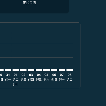
查找票價
價
 查找票價
mer. 查找票價
claimer. 查找票價
-disclaimer. 查找票價
fers-disclaimer. 查找票價
w-offers-disclaimer. 查找票價
view-offers-disclaimer. 查找票價
cmp-view-offers-disclaimer. 查找票價
MJ: cmp-view-offers-disclaimer. 查找票價
IN–KMJ: cmp-view-offers-disclaimer. 查找票價
SIN–KMJ: cmp-view-offers-disclaimer. 查找票價
SIN–KMJ: cmp-view-offers-disclaimer. 查找票價
SIN–KMJ: cmp-view-offers-disclaimer. 查找票價
SIN–KMJ: cmp-view-offers-disclaimer. 查找
SIN–KMJ: cmp-view-offers-disclaimer
SIN–KMJ: cmp-view-offers-discla
SIN–KMJ: cmp-view-offers-di
SIN–KMJ: cmp-view-offer
SIN–KMJ: cmp-view-of
30
31
01
02
03
04
05
06
07
08
週日
週一
週二
週三
週四
週五
週六
週日
週一
週二
9月