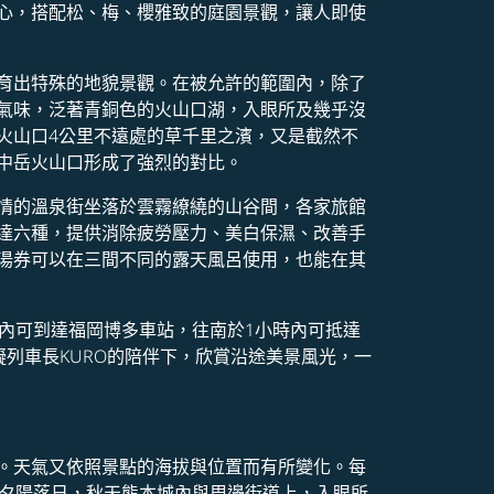
心，搭配松、梅、櫻雅致的庭園景觀，讓人即使
育出特殊的地貌景觀。在被允許的範圍內，除了
氣味，泛著青銅色的火山口湖，入眼所及幾乎沒
火山口4公里不遠處的草千里之濱，又是截然不
中岳火山口形成了強烈的對比。
情的溫泉街坐落於雲霧繚繞的山谷間，各家旅館
達六種，提供消除疲勞壓力、美白保濕、改善手
湯券可以在三間不同的露天風呂使用，也能在其
內可到達福岡博多車站，往南於1小時內可抵達
擬列車長KURO的陪伴下，欣賞沿途美景風光，一
。天氣又依照景點的海拔與位置而有所變化。每
的夕陽落日，秋天熊本城內與周邊街道上，入眼所