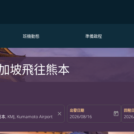
班機動態
準備啟程
加坡飛往熊本
出發日期
回程
close
today
fc-booking-departure-date-aria-la
2026/08/16
fc-bo
2026