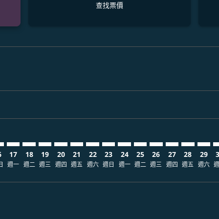
查找票價
laimer. 查找票價
disclaimer. 查找票價
ers-disclaimer. 查找票價
-offers-disclaimer. 查找票價
view-offers-disclaimer. 查找票價
mp-view-offers-disclaimer. 查找票價
J: cmp-view-offers-disclaimer. 查找票價
N–KMJ: cmp-view-offers-disclaimer. 查找票價
SIN–KMJ: cmp-view-offers-disclaimer. 查找票價
SIN–KMJ: cmp-view-offers-disclaimer. 查找票價
SIN–KMJ: cmp-view-offers-disclaimer. 查找票價
SIN–KMJ: cmp-view-offers-disclaimer. 查找票
SIN–KMJ: cmp-view-offers-disclaimer.
SIN–KMJ: cmp-view-offers-disclai
SIN–KMJ: cmp-view-offers-dis
SIN–KMJ: cmp-view-offers
SIN–KMJ: cmp-view-of
SIN–KMJ: cmp-vie
SIN–KMJ: cmp-
SIN–KMJ: 
SIN–K
S
6
17
18
19
20
21
22
23
24
25
26
27
28
29
日
週一
週二
週三
週四
週五
週六
週日
週一
週二
週三
週四
週五
週六