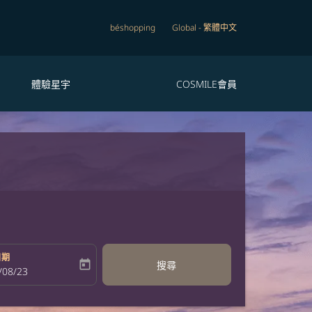
béshopping
Global
-
繁體中文
體驗星宇
COSMILE會員
日期
today
搜尋
bel
oking-return-date-aria-label
/08/23