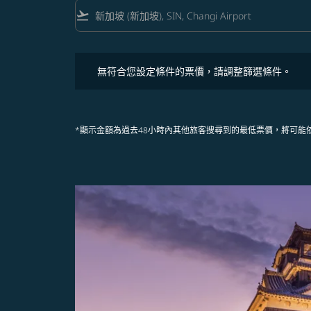
flight_takeoff
無符合您設定條件的票價，請調整篩選條件。
無符合您設定條件的票價，請調整篩選條件。
*顯示金額為過去48小時內其他旅客搜尋到的最低票價，將可能