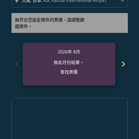
location_on
close
無符合您設定條件的票價，請調整篩
選條件。
2026年 8月
chevron_left
chevron_right
無此月份結果。
查找票價
Displaying fares for 八月-2026
SIN–KIX: cmp-view-offers-disclaimer. 查找票價
SIN–KIX: cmp-view-offers-disclaimer. 查找票價
SIN–KIX: cmp-view-offers-disclaimer. 查找
SIN–KIX: cmp-view-offers-disclaimer.
SIN–KIX: cmp-view-offers-disclai
SIN–KIX: cmp-view-offers-dis
SIN–KIX: cmp-view-offers
SIN–KIX: cmp-view-of
SIN–KIX: cmp-vie
SIN–KIX: cmp
SIN–KIX: 
SIN–K
S