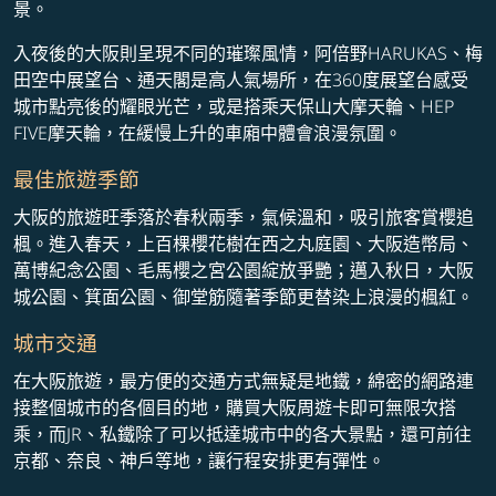
景。
入夜後的大阪則呈現不同的璀璨風情，阿倍野HARUKAS、梅
田空中展望台、通天閣是高人氣場所，在360度展望台感受
城市點亮後的耀眼光芒，或是搭乘天保山大摩天輪、HEP
FIVE摩天輪，在緩慢上升的車廂中體會浪漫氛圍。
最佳旅遊季節
大阪的旅遊旺季落於春秋兩季，氣候溫和，吸引旅客賞櫻追
楓。進入春天，上百棵櫻花樹在西之丸庭園、大阪造幣局、
萬博紀念公園、毛馬櫻之宮公園綻放爭艷；邁入秋日，大阪
城公園、箕面公園、御堂筋隨著季節更替染上浪漫的楓紅。
城市交通
在大阪旅遊，最方便的交通方式無疑是地鐵，綿密的網路連
接整個城市的各個目的地，購買大阪周遊卡即可無限次搭
乘，而JR、私鐵除了可以抵達城市中的各大景點，還可前往
京都、奈良、神戶等地，讓行程安排更有彈性。