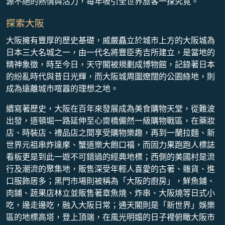
源不絕的熱情與活力，每年吸引全世界旅客一探究竟。
探索大阪
大阪擁有豐厚的歷史基礎，威嚴矗立於城市上方的大阪城為
日本三大名城之一，由一代名將豐臣秀吉所建立，是當地的
精神象徵，時至今日，天守閣被規劃成博物館，記錄著日本
的紛亂時代與昔日光輝，而大阪城周圍遼闊的公園綠地，則
成為遠離城市喧囂的理想之地。
續寫著歷史，大阪在百年來發展成為美食購物天堂，從難波
出發，道頓堀一路延伸至心齋橋儼然一級購物戰區，在藥妝
店、時裝店、禮品店之間享受購物樂趣，再到一蘭拉麵、新
世界元祖串炸達摩、蟹道樂大飽口福，而固力果跑跑人標誌
看板更是到此一遊不可錯過的經典地標；西側的美國村是流
行及潮流的聚集地，販售深受年輕人喜愛的古著、雜貨、進
口服飾居多；黑門市場則被稱為「大阪的廚房」，鮮魚鋪、
肉鋪、蔬果店林立並販售著章魚燒、炸串、大阪燒等日式小
吃，邊走邊吃，融入大阪日常；通天閣則是「新世界」娛樂
區的地標高塔，登上頂端，在風光明媚的日子裡俯瞰大阪市