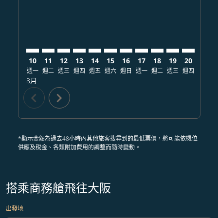
10
11
12
13
14
15
16
17
18
19
20
21
週一
週二
週三
週四
週五
週六
週日
週一
週二
週三
週四
週五
8月
chevron_left
chevron_right
*顯示金額為過去48小時內其他旅客搜尋到的最低票價，將可能依機位
供應及稅金、各類附加費用的調整而隨時變動。
搭乘商務艙飛往大阪
出發地