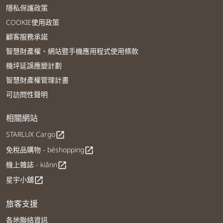
隱私保護政策
COOKIE使用政策
顧客服務承諾
智慧財產權、網站暨手機應用程式使用條款
機坪延誤應變計劃
智慧財產權管理計畫
可訪問性聲明
相關網站
STARLUX Cargo
open_in_new
免稅品購物 - béshopping
open_in_new
機上雜誌 - kiânn
open_in_new
星宇小舖
open_in_new
旅客支援
各地聯絡資訊