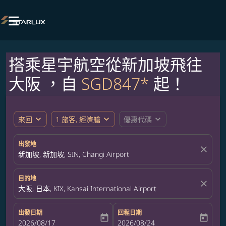

搭乘星宇航空從新加坡飛往
大阪 ，自
SGD847*
起！
expand_more
expand_more
expand_more
來回
1 旅客, 經濟艙
優惠代碼
出發地
close
新加坡, 新加坡, SIN, Changi Airport
目的地
close
大阪, 日本, KIX, Kansai International Airport
出發日期
回程日期
today
today
fc-booking-departure-date-aria-label
2026/08/17
fc-booking-return-date-aria-label
2026/08/24