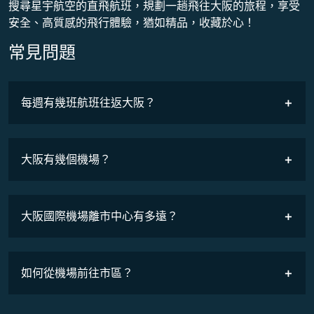
搜尋星宇航空的直飛航班，規劃一趟飛往大阪的旅程，享受
安全、高質感的飛行體驗，猶如精品，收藏於心！
常見問題
最低票價
COSMILE會員
每週有幾班航班往返大阪？
班機時刻表
大阪有幾個機場？
大阪國際機場離市中心有多遠？
如何從機場前往市區？