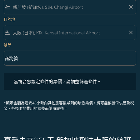
flight_takeoff
close
目的地
flight_land
close
艙等
keyboard_arrow_down
商務艙
艙等 option 商務艙 Selected
無符合您設定條件的票價，請調整篩選條件。
無符合您設定條件的票價，請調整篩選條件。
*顯示金額為過去48小時內其他旅客搜尋到的最低票價，將可能依機位供應及稅
金、各類附加費用的調整而隨時變動。