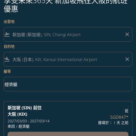
享受未來365天 新加坡飛往大阪的航班
優惠
出發地
flight_takeoff
close
目的地
flight_land
close
艙等
keyboard_arrow_down
經濟艙
艙等 option 經濟艙 Selected
新加坡 (SIN)
前往
從
大阪 (KIX)
SGD847
*
2027/03/03 - 2027/03/14
搜尋於： 1 天 之前
來回
/
經濟艙