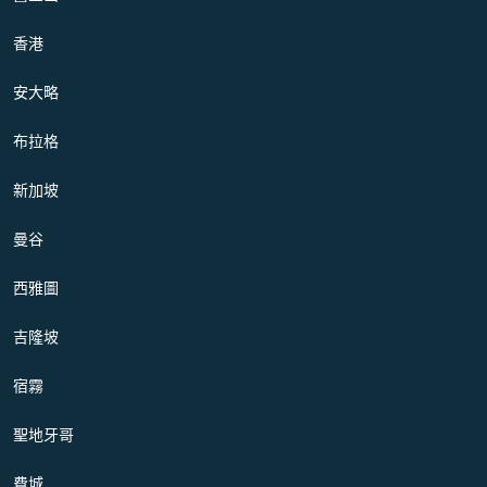
香港
安大略
布拉格
新加坡
曼谷
西雅圖
吉隆坡
宿霧
聖地牙哥
費城