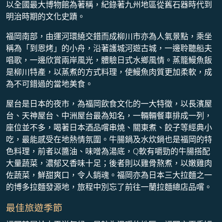
以全國最大博物館為著稱，紀錄著九州地區從舊石器時代到
明治時期的文化史蹟。
福岡南部，由運河環繞交錯而成柳川市亦為人氣景點，乘坐
稱為「到恩烤」的小舟，沿著護城河遊古城，一邊聆聽船夫
唱歌，一邊欣賞兩岸風光，體驗日式水鄉風情。蒸籠鰻魚飯
是柳川特產，以蒸煮的方式料理，使鰻魚肉質更加柔軟，成
為不可錯過的當地美食。
屋台是日本的夜市，為福岡飲食文化的一大特徵，以長濱屋
台、天神屋台、中洲屋台最為知名，一輛輛餐車排成一列，
座位並不多，喝著日本酒品嚐串燒、關東煮、餃子等經典小
吃，最能感受在地熱情氛圍。牛腸鍋及水炊鍋也是福岡的特
色料理，前者以醬油、味噌為湯底，Q軟有嚼勁的牛腸搭配
大量蔬菜，濃郁又香味十足；後者則以雞骨熬煮，以嫩雞肉
佐蔬菜，鮮甜爽口，令人銷魂。福岡亦為日本三大拉麵之一
的博多拉麵發源地，旅程中別忘了前往一蘭拉麵總店品嚐。
最佳旅遊季節