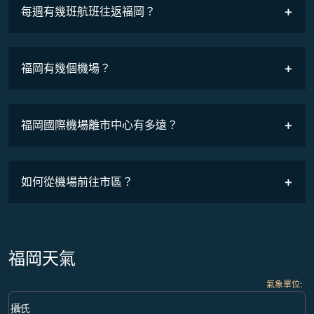
COSMILE會員
每週有幾班航班往返福岡？
班機時刻表
福岡有幾個機場？
福岡國際機場離市中心有多遠？
如何從機場前往市區？
福岡天氣
氣象單位
:
Weather unit option 攝氏 Selected
keyboard_arrow_down
攝氏