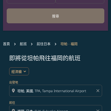
搜尋
首頁
航班
前往日本
坦帕 - 福岡
即將從坦帕飛往福岡的航班
無符合您設定條件的票價，請調整篩選條件。
expand_more
經濟艙
出發地
location_on
close
前往