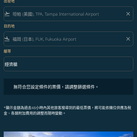
出發地
flight_takeoff
close
目的地
flight_land
close
艙等
keyboard_arrow_down
經濟艙
艙等 option 經濟艙 Selected
無符合您設定條件的票價，請調整篩選條件。
無符合您設定條件的票價，請調整篩選條件。
*顯示金額為過去48小時內其他旅客搜尋到的最低票價，將可能依機位供應及稅
金、各類附加費用的調整而隨時變動。