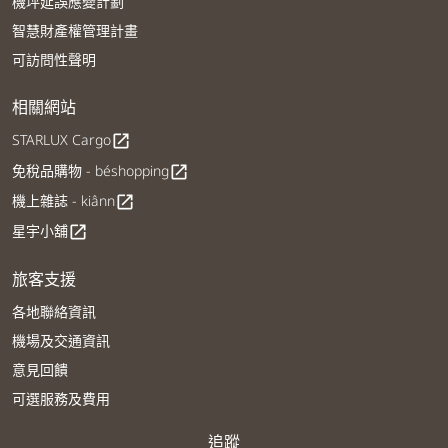
機坪延誤應變計劃
智慧財產權管理計畫
可訪問性聲明
相關網站
STARLUX Cargo
open_in_new
免稅品購物 - béshopping
open_in_new
機上雜誌 - kiânn
open_in_new
星宇小舖
open_in_new
旅客支援
各地聯絡資訊
機場及交通資訊
意見回饋
可選服務及費用
追蹤