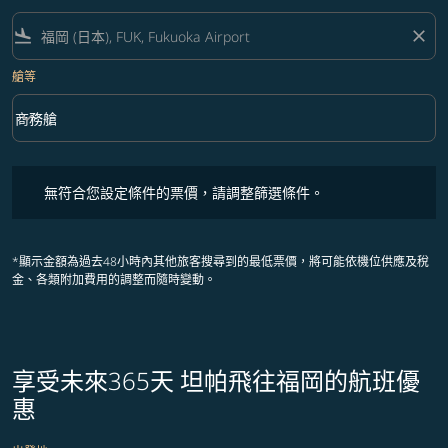
flight_land
close
艙等
keyboard_arrow_down
商務艙
艙等 option 商務艙 Selected
無符合您設定條件的票價，請調整篩選條件。
無符合您設定條件的票價，請調整篩選條件。
*顯示金額為過去48小時內其他旅客搜尋到的最低票價，將可能依機位供應及稅
金、各類附加費用的調整而隨時變動。
享受未來365天 坦帕飛往福岡的航班優
惠