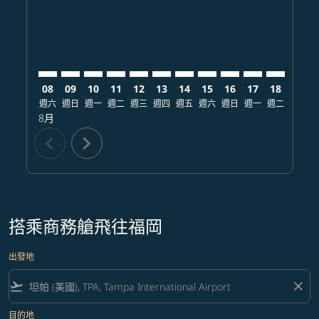
08
09
10
11
12
13
14
15
16
17
18
19
週六
週日
週一
週二
週三
週四
週五
週六
週日
週一
週二
週三
8月
chevron_left
chevron_right
搭乘商務艙飛往福岡
出發地
flight_takeoff
close
目的地