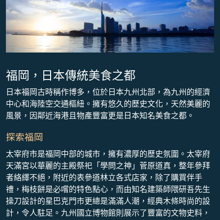
福岡，日本傳統美食之都
日本福岡古時稱作博多，位於日本九州北部，為九州的經濟
中心和海陸空交通樞紐。擁有悠久的歷史文化，天然美麗的
風景，因鄰近海港且物產豐富更是日本知名美食之都。
探索福岡
太宰府市是福岡中部的城市，擁有濃厚的歷史氛圍。太宰府
天滿宮以華麗的主殿祭祀「學問之神」菅原道真，整年參拜
者絡繹不絕，附近的表參道林立各式店家，除了購買伴手
禮，梅枝餅是必嚐的特色點心，而由知名建築師隈研吾先生
操刀設計的星巴克門市更總是滿滿人潮，經典木條時尚的設
計，令人駐足。九州國立博物館則展示了豐富的文物史料，