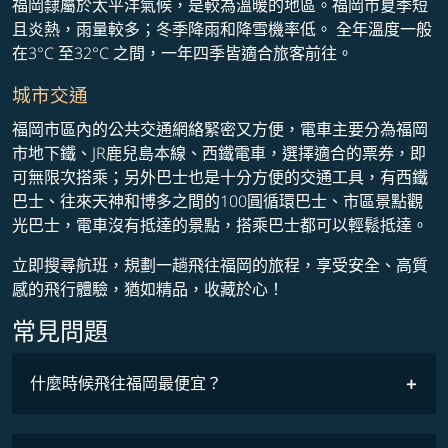
福岡隸屬於太平洋氣候，是較為溫暖的地區。福岡市夏季短
且炎熱，雨量較多；冬季降雨和降雪機率低。 全年溫度一般
在3°C 至32°C 之間，一年四季皆適合旅客前往。
城市交通
福岡市區內的公共交通網絡緊密又方便，電車主要分為福岡
市地下鐵、JR鹿兒島本線、西鐵電車，選擇適合的票券，即
可無限次搭乘；另外巴士也是十分方便的交通工具，有西鐵
巴士、往來天神和博多之間的100圓循環巴士、市區景點觀
光巴士，電車沒有抵達的景點，搭乘巴士都可以輕鬆抵達。
立即搜尋航班，規劃一趟飛往福岡的旅程，享受安全、高質
感的飛行體驗，猶如精品，收藏於心！
常見問題
什麼時候飛往福岡最便宜？
最低票價