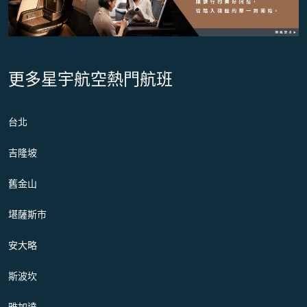
更多星宇航空熱門航班
台北
吉隆坡
舊金山
堪薩斯市
安大略
斯波坎
雅加達