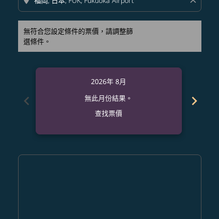
location_on
close
無符合您設定條件的票價，請調整篩
選條件。
2026年 8月
chevron_left
chevron_right
無此月份結果。
查找票價
Displaying fares for 八月-2026
TPA–FUK: cmp-view-offers-disclaimer. 查找票價
TPA–FUK: cmp-view-offers-disclaimer. 查找票價
TPA–FUK: cmp-view-offers-disclaimer. 查找
TPA–FUK: cmp-view-offers-disclaimer
TPA–FUK: cmp-view-offers-discla
TPA–FUK: cmp-view-offers-di
TPA–FUK: cmp-view-offer
TPA–FUK: cmp-view-of
TPA–FUK: cmp-vie
TPA–FUK: cmp
TPA–FUK:
TPA–F
T