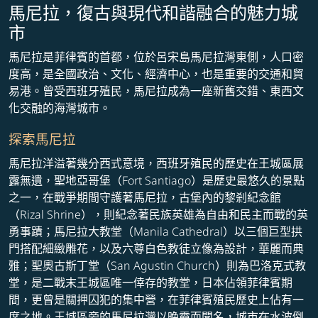
馬尼拉，復古與現代和諧融合的魅力城
市
馬尼拉是菲律賓的首都，位於呂宋島馬尼拉灣東側，人口密
度高，是全國政治、文化、經濟中心，也是重要的交通和貿
易港。曾受西班牙殖民，馬尼拉成為一座新舊交錯、東西文
化交融的海灣城市。
探索馬尼拉
馬尼拉洋溢著幾分西式意境，西班牙殖民的歷史在王城區展
露無遺，聖地亞哥堡（Fort Santiago）是歷史最悠久的景點
之一，在戰爭期間守護著馬尼拉，古堡內的黎剎紀念館
（Rizal Shrine），則紀念著民族英雄為自由和民主而戰的英
勇事蹟；馬尼拉大教堂（Manila Cathedral）以三個巨型拱
門搭配細緻雕花，以及六尊白色教徒立像為設計，華麗而典
雅；聖奧古斯丁堂（San Agustin Church）則為巴洛克式教
堂，是二戰末王城區唯一倖存的教堂，日本佔領菲律賓期
間，更曾是關押囚犯的集中營，在菲律賓殖民歷史上佔有一
席之地。王城區旁的馬尼拉灣以晚霞而聞名，城市在水波倒