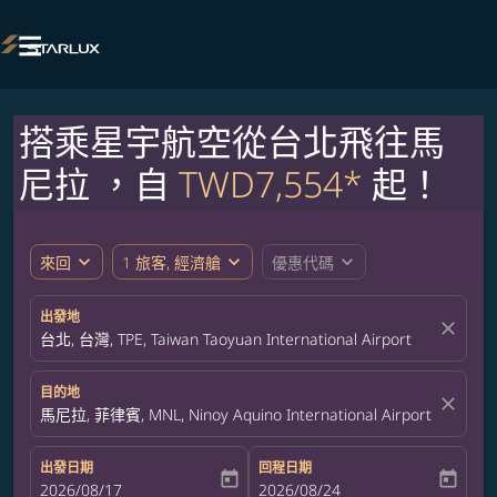

搭乘星宇航空從台北飛往馬
尼拉 ，自
TWD7,554*
起！
expand_more
expand_more
expand_more
來回
1 旅客, 經濟艙
優惠代碼
出發地
close
台北, 台灣, TPE, Taiwan Taoyuan International Airport
目的地
close
馬尼拉, 菲律賓, MNL, Ninoy Aquino International Airport
出發日期
回程日期
today
today
fc-booking-departure-date-aria-label
2026/08/17
fc-booking-return-date-aria-label
2026/08/24