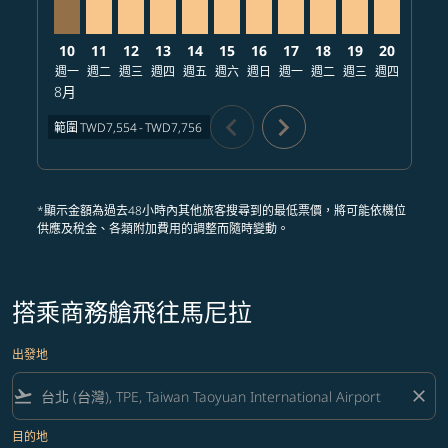
10
11
12
13
14
15
16
17
18
19
20
21
週一
週二
週三
週四
週五
週六
週日
週一
週二
週三
週四
週五
8月
chevron_left
chevron_right
範圍
TWD7,554
-
TWD7,756
*顯示金額為過去48小時內其他旅客搜尋到的最低票價，將可能依機位
供應及稅金、各類附加費用的調整而隨時變動。
搭乘商務艙飛往馬尼拉
出發地
flight_takeoff
close
目的地