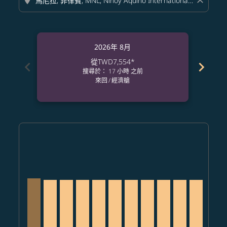
location_on
close
2026年 8月
從
TWD7,554
*
chevron_left
chevron_right
搜尋於： 17 小時 之前
來回
/
經濟艙
Displaying fares for 八月-2026
TPE–MNL, 2026/08/10 – 2026/09/02: 從 TWD7,756
TPE–MNL, 2026/08/11 – 2026/08/13: 從 TWD7,55
TPE–MNL, 2026/08/12 – 2026/08/24: 從 TWD
TPE–MNL, 2026/08/13 – 2026/08/18: 從
TPE–MNL, 2026/08/14 – 2026/09/11
TPE–MNL, 2026/08/15 – 2026/0
TPE–MNL, 2026/08/16 – 20
TPE–MNL, 2026/08/17 
TPE–MNL, 2026/08
TPE–MNL, 202
TPE–MNL, 
TPE–M
T