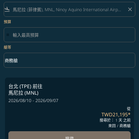
flight_land
close
預算
艙等
keyboard_arrow_down
商務艙
艙等 option 商務艙 Selected
台北 (TPE)
前往
馬尼拉 (MNL)
2026/08/10 - 2026/09/07
從
TWD21,195
*
搜尋於： 1 天 之前
來回
/
商務艙
搜尋