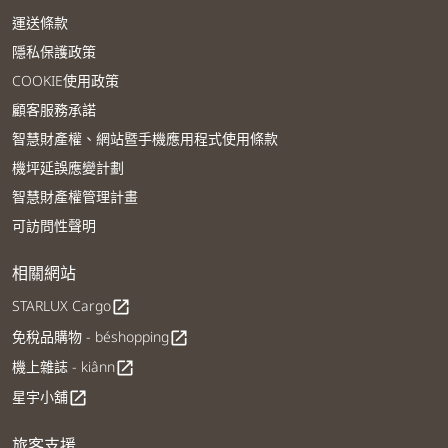
運送條款
隱私保護政策
COOKIE使用政策
顧客服務承諾
智慧財產權、網站暨手機應用程式使用條款
機坪延誤應變計劃
智慧財產權管理計畫
可訪問性聲明
相關網站
STARLUX Cargo
open_in_new
免稅品購物 - béshopping
open_in_new
機上雜誌 - kiânn
open_in_new
星宇小舖
open_in_new
旅客支援