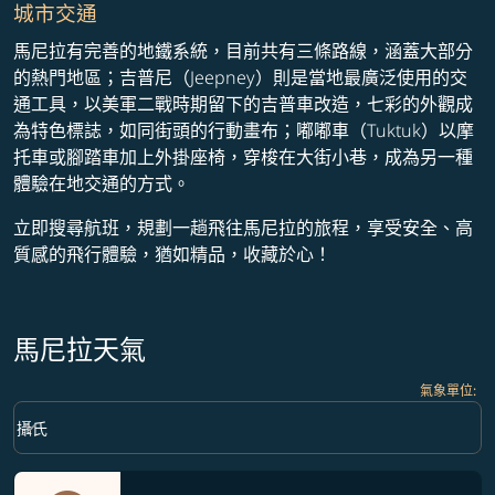
城市交通
馬尼拉有完善的地鐵系統，目前共有三條路線，涵蓋大部分
的熱門地區；吉普尼（Jeepney）則是當地最廣泛使用的交
通工具，以美軍二戰時期留下的吉普車改造，七彩的外觀成
為特色標誌，如同街頭的行動畫布；嘟嘟車（Tuktuk）以摩
托車或腳踏車加上外掛座椅，穿梭在大街小巷，成為另一種
體驗在地交通的方式。
立即搜尋航班，規劃一趟飛往馬尼拉的旅程，享受安全、高
質感的飛行體驗，猶如精品，收藏於心！
馬尼拉天氣
氣象單位
:
Weather unit option 攝氏 Selected
keyboard_arrow_down
攝氏