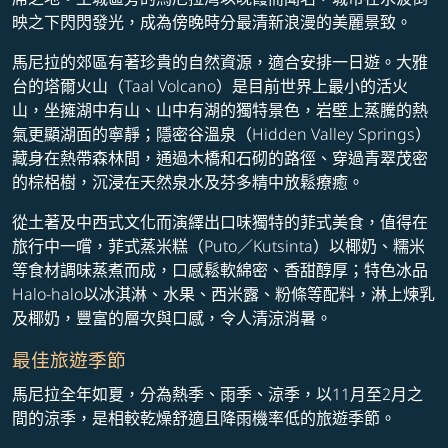
映之下閃閃發光，成為傍晚時分最清新浪漫的美麗景致。
馬尼拉的郊區有著珍貴的自然資源，適合安排一日遊。大雅
台的塔爾火山（Taal Volcano）是目前世界上最小的活火
山，坐擁湖中有山、山中有湖的獨特景色，岩壁上蒸騰的熱
氣更顯湖面的寧靜；隱密谷溫泉（Hidden Valley Springs）
藏身在熱帶森林間，通過木橋和石砌的路徑、穿過青翠茂密
的棕梠樹，沉浸在天然泉水及芬多精中放鬆療癒。
從土著及中西式文化而演繹出口味獨特的菲式美食，值得在
旅行中一嚐，菲式蒸米糕（Puto／Kutsinta）以椰奶、糯米
等食材調味蒸煮而成，口感鬆軟綿密、香甜醇厚；特色冰品
Halo-halo以冰淇淋、水果、西米露、粉條等配料，淋上煉乳
及椰奶，豐富的層次與口感，令人清涼消暑。
最佳旅遊季節
馬尼拉全年如夏，分為熱季、雨季、涼季，以11月至2月之
間的涼季，是相較乾燥舒適且降雨機率低的旅遊季節。