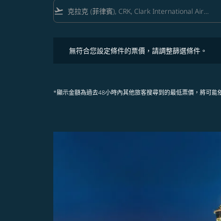
flight_takeoff
無符合您設定條件的票價，請調整篩選條件。
無符合您設定條件的票價，請調整篩選條件。
*顯示金額為過去48小時內其他旅客搜尋到的最低票價，將可能