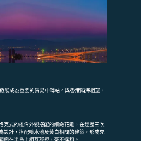
漸發展成為重要的貿易中轉站。與香港隔海相望，
洛克式的雄偉外觀搭配的細緻花雕，在經歷三次
為設計，搭配噴水池及黃白相間的建築，形成充
閣廟在半島上相互凝視，毫不違和。