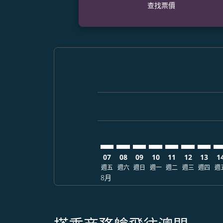
查找票價
Displaying fares for 八月-2026
CRK–MFM: cmp-view-offers-dis
CRK–MFM: cmp-view-offers
CRK–MFM: cmp-view-of
CRK–MFM: cmp-view
CRK–MFM: cmp-
CRK–MFM: 
CRK–M
CR
07
08
09
10
11
12
13
1
週五
週六
週日
週一
週二
週三
週四
週
8月