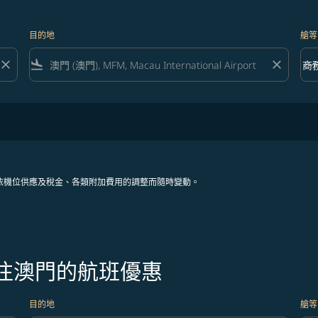
目的地
艙等
close
flight_land
close
keyboard_arrow_down
商
艙等 
依機位供應及稅金、各類附加費用的調整而隨時變動。
飛往澳門的航班優惠
目的地
艙等