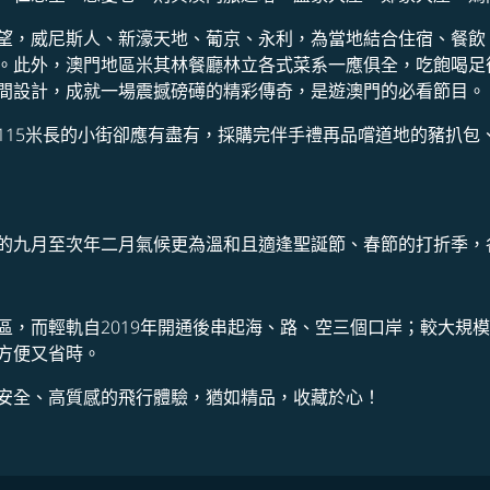
望，威尼斯人、新濠天地、葡京、永利，為當地結合住宿、餐飲
。此外，澳門地區米其林餐廳林立各式菜系一應俱全，吃飽喝足
間設計，成就一場震撼磅礡的精彩傳奇，是遊澳門的必看節目。
115米長的小街卻應有盡有，採購完伴手禮再品嚐道地的豬扒包
的九月至次年二月氣候更為溫和且適逢聖誕節、春節的打折季，
區，而輕軌自2019年開通後串起海、路、空三個口岸；較大規
方便又省時。
安全、高質感的飛行體驗，猶如精品，收藏於心！