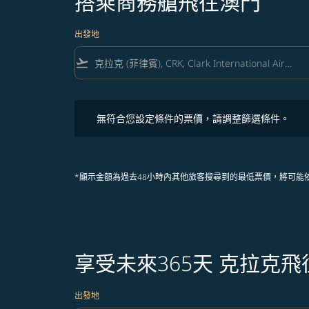
搭乘商務艙飛往澳門
出發地
flight_takeoff
無符合您設定條件的票價，請調整篩選條件。
無符合您設定條件的票價，請調整篩選條件。
*顯示金額為過去48小時內其他旅客搜尋到的最低票價，將可能
享受未來365天 克拉克
出發地