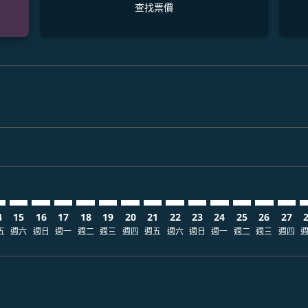
查找票價
claimer. 查找票價
-disclaimer. 查找票價
fers-disclaimer. 查找票價
-offers-disclaimer. 查找票價
view-offers-disclaimer. 查找票價
cmp-view-offers-disclaimer. 查找票價
FM: cmp-view-offers-disclaimer. 查找票價
K–MFM: cmp-view-offers-disclaimer. 查找票價
CRK–MFM: cmp-view-offers-disclaimer. 查找票價
CRK–MFM: cmp-view-offers-disclaimer. 查找票價
CRK–MFM: cmp-view-offers-disclaimer. 查找票價
CRK–MFM: cmp-view-offers-disclaimer. 查
CRK–MFM: cmp-view-offers-disclaime
CRK–MFM: cmp-view-offers-discla
CRK–MFM: cmp-view-offers-di
CRK–MFM: cmp-view-offer
CRK–MFM: cmp-view-of
CRK–MFM: cmp-vie
CRK–MFM: cmp
CRK–MFM:
CRK–M
C
4
15
16
17
18
19
20
21
22
23
24
25
26
27
五
週六
週日
週一
週二
週三
週四
週五
週六
週日
週一
週二
週三
週四