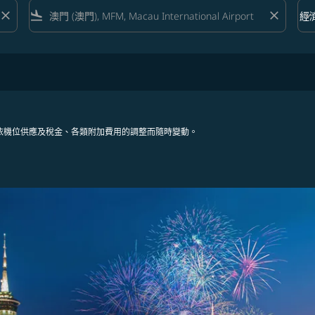
close
flight_land
close
keyboard_arrow_down
經
艙等 
依機位供應及稅金、各類附加費用的調整而隨時變動。