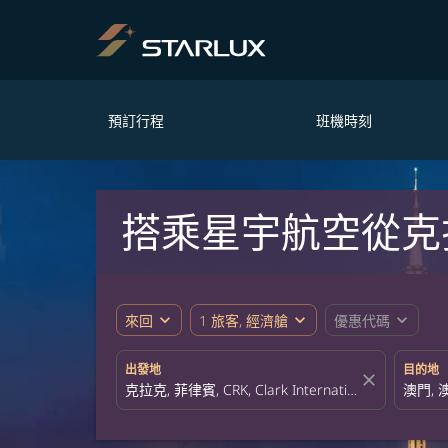
預訂行程
班機時刻
搭乘星宇航空從克
expand_more
expand_more
expand_more
來回
1 旅客, 經濟艙
優惠代碼
出發地
目的地
close