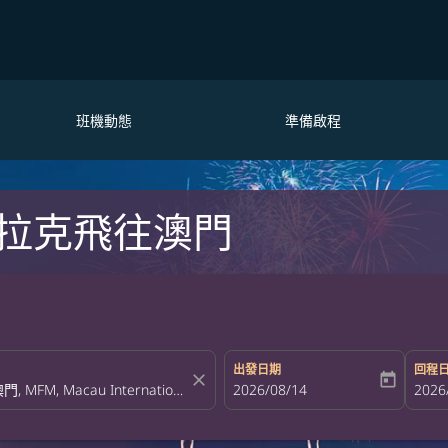
班機動態
準備啟程
拉克飛往澳門
出發日期
回程
close
today
fc-booking-departure-date-aria-la
2026/08/14
fc-bo
2026