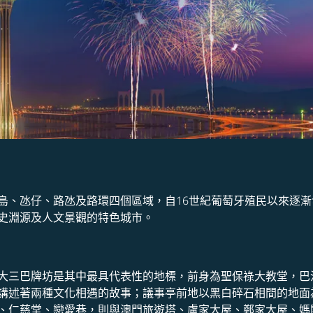
島、氹仔、路氹及路環四個區域，自16世紀葡萄牙殖民以來逐
史淵源及人文景觀的特色城市。
大三巴牌坊是其中最具代表性的地標，前身為聖保祿大教堂，巴
講述著兩種文化相遇的故事；議事亭前地以黑白碎石相間的地面
、仁慈堂、戀愛巷，則與澳門旅遊塔、盧家大屋、鄭家大屋、媽