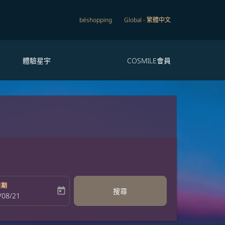
béshopping
Global
-
繁體中文
體驗星宇
COSMILE會員
日期
today
搜尋
bel
oking-return-date-aria-label
/08/21