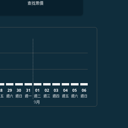
查找票價
找票價
r. 查找票價
imer. 查找票價
sclaimer. 查找票價
s-disclaimer. 查找票價
fers-disclaimer. 查找票價
w-offers-disclaimer. 查找票價
-view-offers-disclaimer. 查找票價
 cmp-view-offers-disclaimer. 查找票價
FM: cmp-view-offers-disclaimer. 查找票價
RK–MFM: cmp-view-offers-disclaimer. 查找票價
CRK–MFM: cmp-view-offers-disclaimer. 查找票價
CRK–MFM: cmp-view-offers-disclaimer. 查找票價
CRK–MFM: cmp-view-offers-disclaimer. 查找票價
CRK–MFM: cmp-view-offers-disclaimer. 
CRK–MFM: cmp-view-offers-disclaime
CRK–MFM: cmp-view-offers-discl
CRK–MFM: cmp-view-offers-d
CRK–MFM: cmp-view-offer
CRK–MFM: cmp-view-o
28
29
30
31
01
02
03
04
05
06
週五
週六
週日
週一
週二
週三
週四
週五
週六
週日
9月