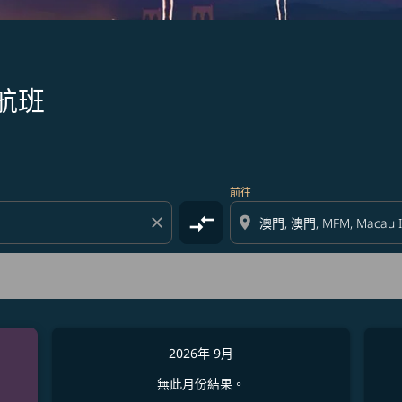
航班
前往
compare_arrows
close
location_on
2026年 9月
無此月份結果。