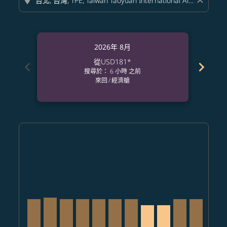
location_on
close
2026年 8月
從
USD181
*
chevron_left
chevron_right
搜尋於： 6 小時 之前
來回
/
經濟艙
Displaying fares for 八月-2026
CRK–TPE, 2026/08/07 – 2026/08/25: 從 USD207
CRK–TPE, 2026/08/08 – 2026/08/31: 從 USD215
CRK–TPE, 2026/08/09 – 2026/08/10: 從 USD2
CRK–TPE, 2026/08/10 – 2026/09/05: 從 
CRK–TPE, 2026/08/11 – 2026/09/06
CRK–TPE, 2026/08/12 – 2026/0
CRK–TPE, 2026/08/13 – 20
CRK–TPE, 2026/08/14 
CRK–TPE, 2026/08
CRK–TPE, 2026
CRK–TPE, 
CRK–T
C