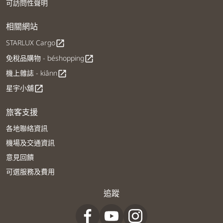
可訪問性聲明
相關網站
STARLUX Cargo
open_in_new
免稅品購物 - béshopping
open_in_new
機上雜誌 - kiânn
open_in_new
星宇小舖
open_in_new
旅客支援
各地聯絡資訊
機場及交通資訊
意見回饋
可選服務及費用
追蹤