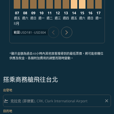
07
08
09
10
11
12
13
14
15
16
17
18
週五
週六
週日
週一
週二
週三
週四
週五
週六
週日
週一
週二
8月
chevron_left
chevron_right
範圍
USD181
-
USD304
*顯示金額為過去48小時內其他旅客搜尋到的最低票價，將可能依機位
供應及稅金、各類附加費用的調整而隨時變動。
搭乘商務艙飛往台北
出發地
flight_takeoff
close
目的地