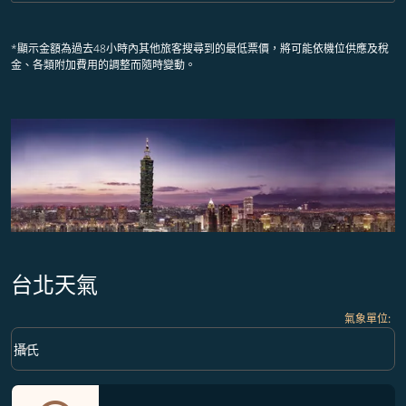
*顯示金額為過去48小時內其他旅客搜尋到的最低票價，將可能依機位供應及稅
金、各類附加費用的調整而隨時變動。
台北天氣
氣象單位
:
Weather unit option 攝氏 Selected
keyboard_arrow_down
攝氏