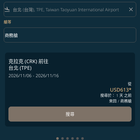
flight_land
close
艙等
keyboard_arrow_down
商務艙
艙等 option 商務艙 Selected
克拉克 (CRK)
前往
台北 (TPE)
2026/11/06 - 2026/11/16
從
USD613
*
搜尋於： 1 天 之前
來回
/
商務艙
搜尋