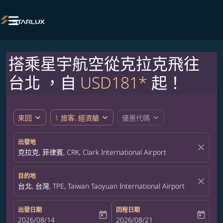

搭乘星宇航空從克拉克飛往
台北 ，自
USD181*
起！
expand_more
expand_more
expand_more
來回
1 旅客, 經濟艙
優惠代碼
出發地
close
克拉克, 菲律賓, CRK, Clark International Airport
目的地
close
台北, 台灣, TPE, Taiwan Taoyuan International Airport
出發日期
回程日期
today
today
fc-booking-departure-date-aria-label
2026/08/14
fc-booking-return-date-aria-label
2026/08/21