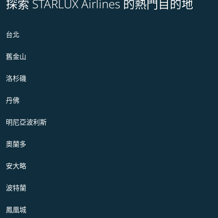
探索 STARLUX Airlines 的熱門目的地
台北
舊金山
洛杉磯
丹佛
明尼亞波利斯
奧蘭多
安大略
波特蘭
鳳凰城