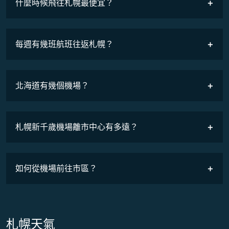
什麼時候飛往札幌最便宜？
最低票價
COSMILE會員
每週有幾班航班往返札幌？
班機時刻表
北海道有幾個機場？
札幌新千歲機場離市中心有多遠？
如何從機場前往市區？
札幌天氣