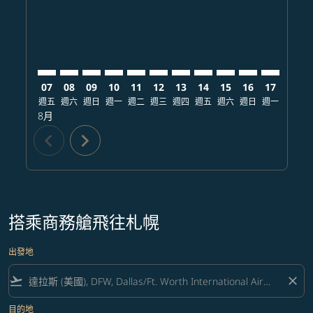
07
08
09
10
11
12
13
14
15
16
17
18
週五
週六
週日
週一
週二
週三
週四
週五
週六
週日
週一
週二
8月
chevron_left
chevron_right
搭乘商務艙飛往札幌
出發地
flight_takeoff
close
目的地