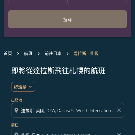
搜尋
首頁
航班
前往日本
達拉斯 - 札幌
即將從達拉斯飛往札幌的航班
無符合您設定條件的票價，請調整篩選條件。
expand_more
經濟艙
出發地
location_on
close
前往