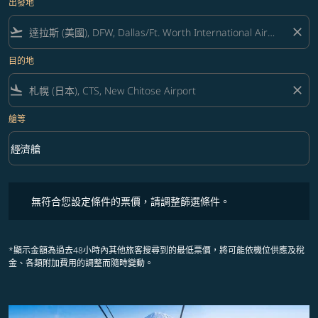
出發地
flight_takeoff
close
目的地
flight_land
close
艙等
keyboard_arrow_down
經濟艙
艙等 option 經濟艙 Selected
無符合您設定條件的票價，請調整篩選條件。
無符合您設定條件的票價，請調整篩選條件。
*顯示金額為過去48小時內其他旅客搜尋到的最低票價，將可能依機位供應及稅
金、各類附加費用的調整而隨時變動。