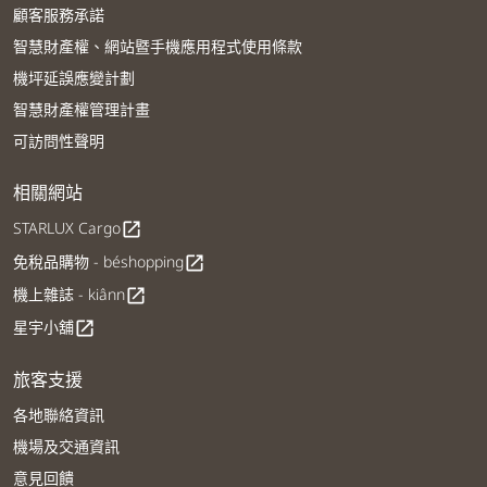
顧客服務承諾
智慧財產權、網站暨手機應用程式使用條款
機坪延誤應變計劃
智慧財產權管理計畫
可訪問性聲明
相關網站
STARLUX Cargo
open_in_new
免稅品購物 - béshopping
open_in_new
機上雜誌 - kiânn
open_in_new
星宇小舖
open_in_new
旅客支援
各地聯絡資訊
機場及交通資訊
意見回饋