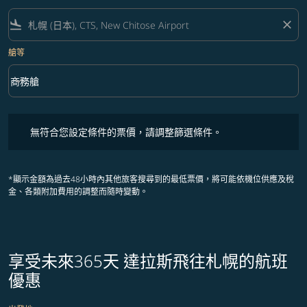
flight_land
close
艙等
keyboard_arrow_down
商務艙
艙等 option 商務艙 Selected
無符合您設定條件的票價，請調整篩選條件。
無符合您設定條件的票價，請調整篩選條件。
*顯示金額為過去48小時內其他旅客搜尋到的最低票價，將可能依機位供應及稅
金、各類附加費用的調整而隨時變動。
享受未來365天 達拉斯飛往札幌的航班
優惠