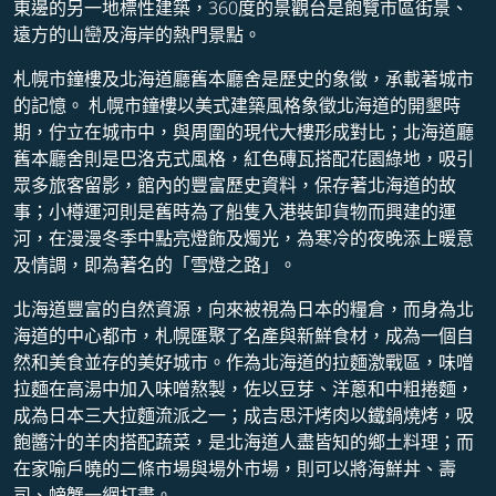
東邊的另一地標性建築，360度的景觀台是飽覽市區街景、
遠方的山巒及海岸的熱門景點。
札幌市鐘樓及北海道廳舊本廳舍是歷史的象徵，承載著城市
的記憶。 札幌市鐘樓以美式建築風格象徵北海道的開墾時
期，佇立在城市中，與周圍的現代大樓形成對比；北海道廳
舊本廳舍則是巴洛克式風格，紅色磚瓦搭配花園綠地，吸引
眾多旅客留影，館內的豐富歷史資料，保存著北海道的故
事；小樽運河則是舊時為了船隻入港裝卸貨物而興建的運
河，在漫漫冬季中點亮燈飾及燭光，為寒冷的夜晚添上暖意
及情調，即為著名的「雪燈之路」。
北海道豐富的自然資源，向來被視為日本的糧倉，而身為北
海道的中心都市，札幌匯聚了名產與新鮮食材，成為一個自
然和美食並存的美好城市。作為北海道的拉麵激戰區，味噌
拉麵在高湯中加入味噌熬製，佐以豆芽、洋蔥和中粗捲麵，
成為日本三大拉麵流派之一；成吉思汗烤肉以鐵鍋燒烤，吸
飽醬汁的羊肉搭配蔬菜，是北海道人盡皆知的鄉土料理；而
在家喻戶曉的二條市場與場外市場，則可以將海鮮丼、壽
司、螃蟹一網打盡。