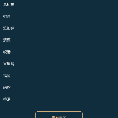
馬尼拉
宿霧
雅加達
清邁
峴港
峇里島
福岡
函館
香港
查看更多