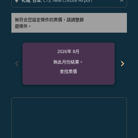
location_on
close
無符合您設定條件的票價，請調整篩
選條件。
2026年 8月
chevron_left
chevron_right
無此月份結果。
查找票價
Displaying fares for 八月-2026
DFW–CTS: cmp-view-offers-disclaimer. 查找票價
DFW–CTS: cmp-view-offers-disclaimer. 查找票價
DFW–CTS: cmp-view-offers-disclaimer. 查
DFW–CTS: cmp-view-offers-disclaime
DFW–CTS: cmp-view-offers-discla
DFW–CTS: cmp-view-offers-di
DFW–CTS: cmp-view-offer
DFW–CTS: cmp-view-o
DFW–CTS: cmp-vie
DFW–CTS: cmp
DFW–CTS:
DFW–C
D