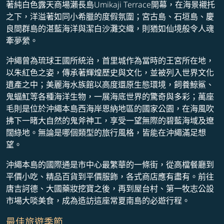
著純白色露天商場瀨長島Umikaji Terrace開幕，在海景襯托
之下，洋溢著如同小希臘的度假氛圍；宮古島、石垣島、慶
良間群島的湛藍海洋與潔白沙灘交織，則猶如仙境般令人魂
牽夢縈。
沖繩曾為琉球王國所統治，首里城作為當時的王宮所在地，
以朱紅色之姿，傳承著輝煌歷史與文化，並被列入世界文化
遺產之中；美麗海水族館以高度還原生態環境，飼養鯨鯊、
鬼蝠魟等各種海洋生物，一展海底世界的驚奇與多彩；萬座
毛則是位於沖繩本島西海岸恩納地區的國家公園，在海風吹
拂下一睹大自然的鬼斧神工，享受一望無際的碧藍海域及遼
闊綠地。無論是哪個類型的旅行風格，皆能在沖繩滿足想
望。
沖繩本島的國際通是市中心最繁華的一條街，從高檔餐廳到
平價小吃、精品百貨到平價服飾，各式商店應有盡有。前往
唐吉訶德、大國藥妝挖寶之後，再到屋台村、第一牧志公設
市場大啖美食，成為造訪這座常夏南島的必遊行程。
最佳旅遊季節