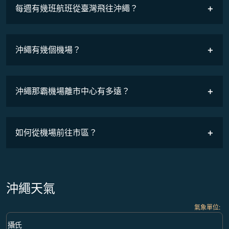
COSMILE會員
每週有幾班航班從臺灣飛往沖繩？
班機時刻表
沖繩有幾個機場？
沖繩那霸機場離市中心有多遠？
如何從機場前往市區？
沖繩天氣
氣象單位
:
Weather unit option 攝氏 Selected
keyboard_arrow_down
攝氏