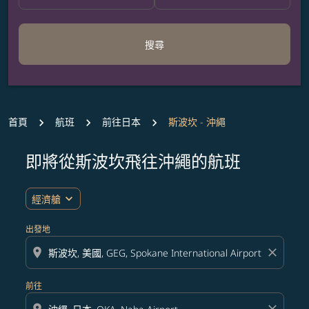
搜尋
首頁
航班
前往日本
斯波坎 - 沖繩
即將從斯波坎飛往沖繩的航班
無符合您設定條件的票價，請調整篩選條件。
expand_more
經濟艙
出發地
location_on
close
前往