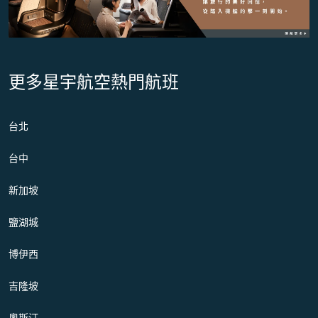
更多星宇航空熱門航班
台北
台中
新加坡
鹽湖城
博伊西
吉隆坡
奧斯汀