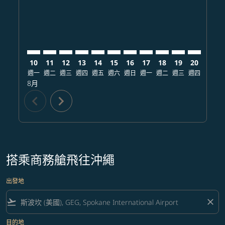
10
11
12
13
14
15
16
17
18
19
20
21
週一
週二
週三
週四
週五
週六
週日
週一
週二
週三
週四
週五
8月
chevron_left
chevron_right
搭乘商務艙飛往沖繩
出發地
flight_takeoff
close
目的地