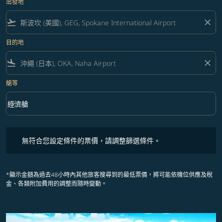
出發地
flight_takeoff
close
目的地
flight_land
close
艙等
keyboard_arrow_down
經濟艙
艙等 option 經濟艙 Selected
無符合您設定條件的票價，請調整篩選條件。
無符合您設定條件的票價，請調整篩選條件。
*顯示金額為過去48小時內其他旅客搜尋到的最低票價，將可能依機位供應及稅
金、各類附加費用的調整而隨時變動。