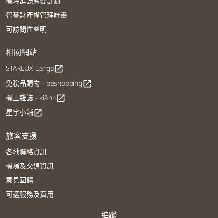
機坪延誤應變計劃
智慧財產權管理計畫
可訪問性聲明
相關網站
STARLUX Cargo
open_in_new
免稅品購物 - béshopping
open_in_new
機上雜誌 - kiânn
open_in_new
星宇小舖
open_in_new
旅客支援
各地聯絡資訊
機場及交通資訊
意見回饋
可選服務及費用
追蹤