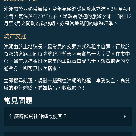
沖繩屬於亞熱帶氣候，全年氣候溫暖且降水充沛。3月至4月
之間，氣溫落在20°C左右，是較為舒適的旅遊季節，而在12
月至3月之間則為賞鯨期，亦是當地熱門的旅遊旺季。
城市交通
沖繩由於土地狹長，最常見的交通方式為租車自駕，行駛於
寬敞的道路上同時眺望碧海藍天，著實為一大享受。在市中
心，還可以搭乘班次密集的單軌電車或巴士，選擇適合的交
通票券，即可無限次搭乘。
立即搜尋航班，規劃一趟飛往沖繩的旅程，享受安全、高質
感的飛行體驗，猶如精品，收藏於心！
常見問題
什麼時候飛往沖繩最便宜？
最低票價