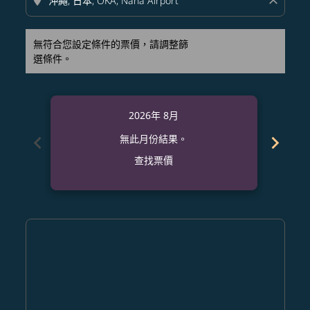
location_on
close
無符合您設定條件的票價，請調整篩
選條件。
2026年 8月
chevron_left
chevron_right
無此月份結果。
查找票價
Displaying fares for 八月-2026
GEG–OKA: cmp-view-offers-disclaimer. 查找票價
GEG–OKA: cmp-view-offers-disclaimer. 查找票價
GEG–OKA: cmp-view-offers-disclaimer. 查
GEG–OKA: cmp-view-offers-disclaime
GEG–OKA: cmp-view-offers-discl
GEG–OKA: cmp-view-offers-di
GEG–OKA: cmp-view-offer
GEG–OKA: cmp-view-o
GEG–OKA: cmp-vie
GEG–OKA: cmp
GEG–OKA:
GEG–O
G