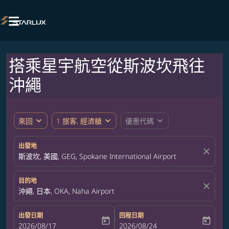

搭乘星宇航空從斯波坎飛往
沖繩
expand_more
expand_more
expand_more
來回
1 旅客, 經濟艙
優惠代碼
出發地
close
斯波坎, 美國, GEG, Spokane International Airport
目的地
close
沖繩, 日本, OKA, Naha Airport
出發日期
回程日期
today
today
fc-booking-departure-date-aria-label
2026/08/17
fc-booking-return-date-aria-label
2026/08/24