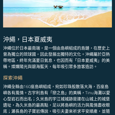
沖繩，日本夏威夷
沖繩位於日本最南端，是一個由島嶼組成的島鏈，在歷史上
曾為獨立的琉球國，因此發展出獨特的文化。沖繩屬於亞熱
帶地區，終年充滿夏日氣息，也因而有「日本夏威夷」的美
稱。燦爛陽光與碧海藍天，每年吸引眾多旅客造訪。
探索沖繩
沖繩全縣由160座島嶼組成，宛如珍珠般散落大海，百座島
嶼各有風情。古宇利島有「戀之島」的美稱，Tinu海灘以愛
心型岩石而出名；久米島的宇江城城跡是建在山城上的城堡
遺址，為久米島的最高點，足以將島嶼的活力與風情盡收眼
底；瀨長島的子寶岩傳說，吸引夫妻來祈求平安順產，並隨