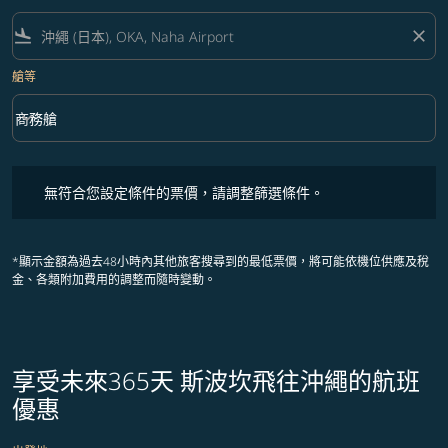
flight_land
close
艙等
keyboard_arrow_down
商務艙
艙等 option 商務艙 Selected
無符合您設定條件的票價，請調整篩選條件。
無符合您設定條件的票價，請調整篩選條件。
*顯示金額為過去48小時內其他旅客搜尋到的最低票價，將可能依機位供應及稅
金、各類附加費用的調整而隨時變動。
享受未來365天 斯波坎飛往沖繩的航班
優惠