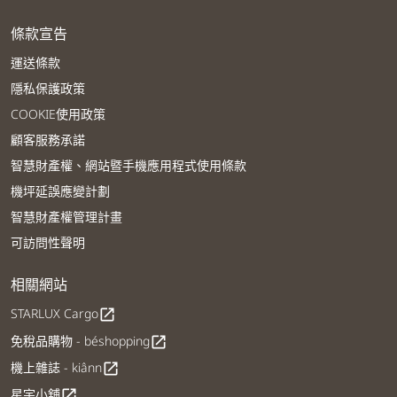
條款宣告
運送條款
隱私保護政策
COOKIE使用政策
顧客服務承諾
智慧財產權、網站暨手機應用程式使用條款
機坪延誤應變計劃
智慧財產權管理計畫
可訪問性聲明
相關網站
STARLUX Cargo
open_in_new
免稅品購物 - béshopping
open_in_new
機上雜誌 - kiânn
open_in_new
星宇小舖
open_in_new