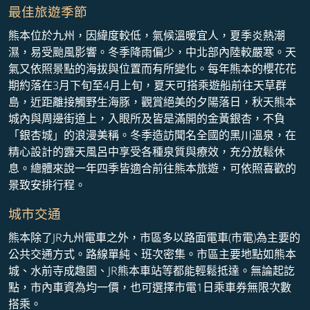
最佳旅遊季節
熊本位於九州，因緯度較低，氣候溫暖宜人，夏季炎熱潮
濕，易受颱風影響。冬季降雨偏少，中北部內陸較嚴寒。天
氣又依照景點的海拔與位置而有所變化。每年熊本的櫻花花
期約落在3月下旬至4月上旬，夏天可搭乘遊船前往天草群
島，近距離接觸野生海豚，觀賞絕美的夕陽落日，秋天熊本
城內與周邊街道上，入眼所及皆是滿開的金黃銀杏，不負
「銀杏城」的浪漫美稱。冬季造訪聞名全國的黑川溫泉，在
精心設計的露天風呂中享受各種泉質與療效，充分放鬆休
息。總體來說一年四季皆適合前往熊本旅遊，可依照喜歡的
景致安排行程。
城市交通
熊本除了JR九州電車之外，市區多以路面電車(市電)為主要的
公共交通方式。路線單純、班次密集。市區主要地點如熊本
城、水前寺成趣園、JR熊本車站等都能輕鬆抵達。無論起訖
點，市內車資為均一價，也可選擇市電1日乘車券無限次數
搭乘。