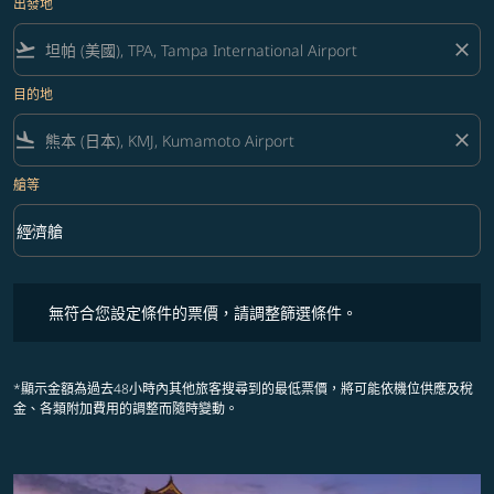
出發地
flight_takeoff
close
目的地
flight_land
close
艙等
keyboard_arrow_down
經濟艙
艙等 option 經濟艙 Selected
無符合您設定條件的票價，請調整篩選條件。
無符合您設定條件的票價，請調整篩選條件。
*顯示金額為過去48小時內其他旅客搜尋到的最低票價，將可能依機位供應及稅
金、各類附加費用的調整而隨時變動。