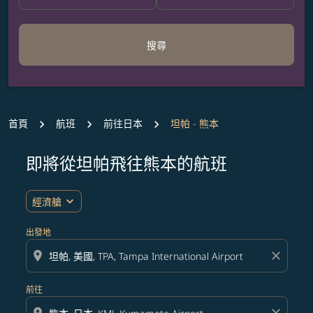
搜尋
首頁
航班
前往日本
坦帕 - 熊本
即將從坦帕飛往熊本的航班
無符合您設定條件的票價，請調整篩選條件。
expand_more
經濟艙
出發地
location_on
close
前往