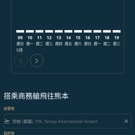
09
10
11
12
13
14
15
16
17
18
19
20
週日
週一
週二
週三
週四
週五
週六
週日
週一
週二
週三
週四
8月
chevron_left
chevron_right
搭乘商務艙飛往熊本
出發地
flight_takeoff
close
目的地