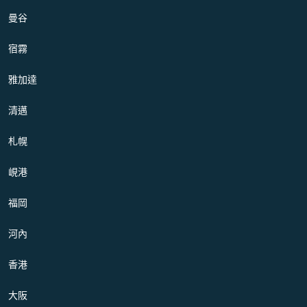
曼谷
宿霧
雅加達
清邁
札幌
峴港
福岡
河內
香港
大阪