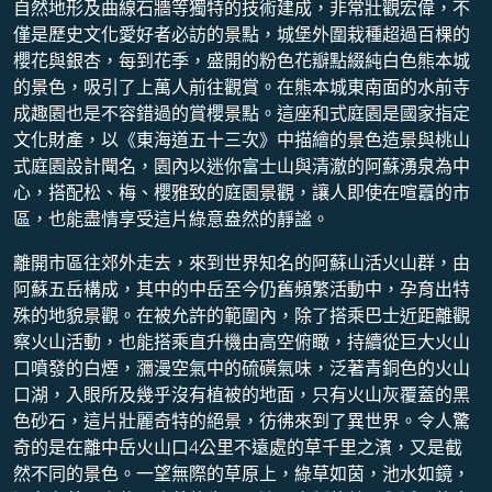
自然地形及曲線石牆等獨特的技術建成，非常壯觀宏偉，不
僅是歷史文化愛好者必訪的景點，城堡外圍栽種超過百棵的
櫻花與銀杏，每到花季，盛開的粉色花瓣點綴純白色熊本城
的景色，吸引了上萬人前往觀賞。在熊本城東南面的水前寺
成趣園也是不容錯過的賞櫻景點。這座和式庭園是國家指定
文化財產，以《東海道五十三次》中描繪的景色造景與桃山
式庭園設計聞名，園內以迷你富士山與清澈的阿蘇湧泉為中
心，搭配松、梅、櫻雅致的庭園景觀，讓人即使在喧囂的市
區，也能盡情享受這片綠意盎然的靜謐。
離開市區往郊外走去，來到世界知名的阿蘇山活火山群，由
阿蘇五岳構成，其中的中岳至今仍舊頻繁活動中，孕育出特
殊的地貌景觀。在被允許的範圍內，除了搭乘巴士近距離觀
察火山活動，也能搭乘直升機由高空俯瞰，持續從巨大火山
口噴發的白煙，瀰漫空氣中的硫磺氣味，泛著青銅色的火山
口湖，入眼所及幾乎沒有植被的地面，只有火山灰覆蓋的黑
色砂石，這片壯麗奇特的絕景，彷彿來到了異世界。令人驚
奇的是在離中岳火山口4公里不遠處的草千里之濱，又是截
然不同的景色。一望無際的草原上，綠草如茵，池水如鏡，