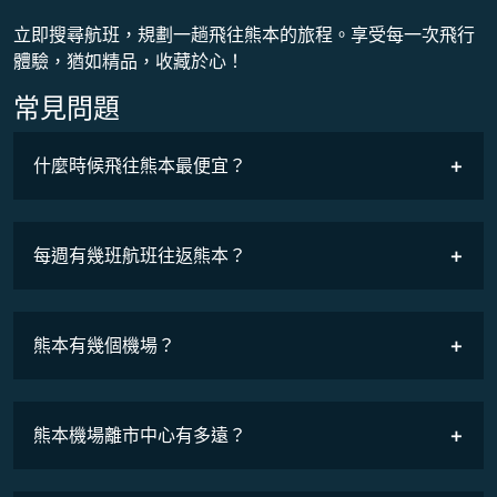
立即搜尋航班，規劃一趟飛往熊本的旅程。享受每一次飛行
體驗，猶如精品，收藏於心！
常見問題
什麼時候飛往熊本最便宜？
最低票價
COSMILE會員
每週有幾班航班往返熊本？
班機時刻表
熊本有幾個機場？
熊本機場離市中心有多遠？