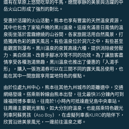
還有在草原上悠閒吃草的牛馬，遼闊寧靜的美景與活躍的中
岳火山口形成了強烈的對比。
受惠於活躍的火山活動，熊本也享有豐富的天然溫泉資源，
其中也包含了家喻戶曉的黑川溫泉。這座充滿昔日風情的溫
泉街坐落於雲霧繚繞的山谷間，各家旅館活用自然風景，打
造獨具色彩的露天風呂。有些溫泉位於洞穴之中，有些甚至
能觀賞到瀑布。黑川溫泉的泉質高達六種，提供消除疲勞壓
力、美白保濕、改善手腳冰冷等不同的功效。為了讓旅客盡
情享受各種泡湯樂趣，黑川溫泉也推出了優惠的「入湯手
形」，購入一張泡湯券可以在三間不同的露天風呂使用，也
能在其中一間旅館享用當地特色的餐點。
由於位處九州中心，熊本往其他九州城市的距離適中，交通
網絡發達。搭乘新幹線由熊本出發，往北最快35分鐘內可到
達福岡博多車站，往南於1小時內可抵達鹿兒島中央車站。
往周邊主要觀光景點，如大分別府溫泉，也能搭乘特色觀光
列車阿蘇男孩（Aso Boy），在虛擬列車長KURO的陪伴下，
欣賞沿途美景風光，一邊前往溫泉之鄉。