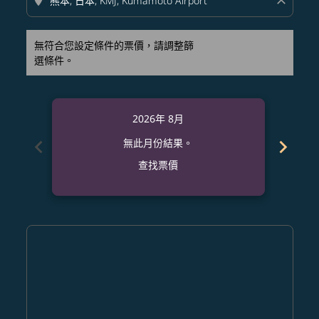
location_on
close
無符合您設定條件的票價，請調整篩
選條件。
2026年 8月
chevron_left
chevron_right
無此月份結果。
查找票價
Displaying fares for 八月-2026
TPA–KMJ: cmp-view-offers-disclaimer. 查找票價
TPA–KMJ: cmp-view-offers-disclaimer. 查找票價
TPA–KMJ: cmp-view-offers-disclaimer. 查找
TPA–KMJ: cmp-view-offers-disclaimer
TPA–KMJ: cmp-view-offers-discla
TPA–KMJ: cmp-view-offers-di
TPA–KMJ: cmp-view-offers
TPA–KMJ: cmp-view-of
TPA–KMJ: cmp-vie
TPA–KMJ: cmp
TPA–KMJ:
TPA–K
T