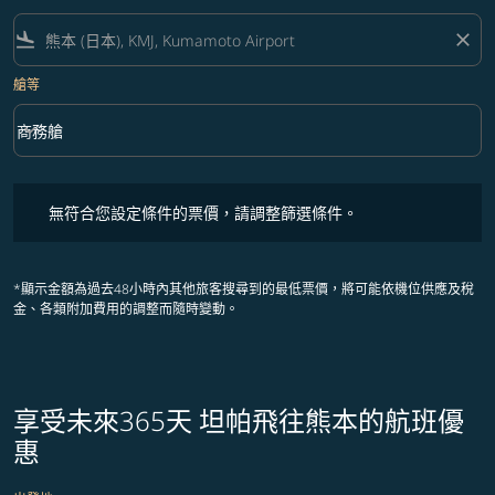
flight_land
close
艙等
keyboard_arrow_down
商務艙
艙等 option 商務艙 Selected
無符合您設定條件的票價，請調整篩選條件。
無符合您設定條件的票價，請調整篩選條件。
*顯示金額為過去48小時內其他旅客搜尋到的最低票價，將可能依機位供應及稅
金、各類附加費用的調整而隨時變動。
享受未來365天 坦帕飛往熊本的航班優
惠