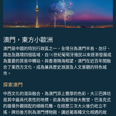
澳門，東方小歐洲
澳門是中國的特別行政區之一，全境分為澳門半島、氹仔、
路氹及路環四個區域，自16世紀葡萄牙殖民以來逐漸發展成
為重要的貿易中轉站。與香港隔海相望，澳門在近百年間融
合了東西方文化，成為兼具歷史淵源及人文景觀的特色城
市。
探索澳門
中西文化的渲染融合，為澳門添上豐厚的色彩，大三巴牌坊
是其中最具代表性的地標，前身為聖保祿大教堂，巴洛克式
的雄偉外觀搭配的細緻花雕，在經歷三次大火後仍屹立不
搖，牌坊後方則為澳門博物館，講述著兩種文化相遇的故