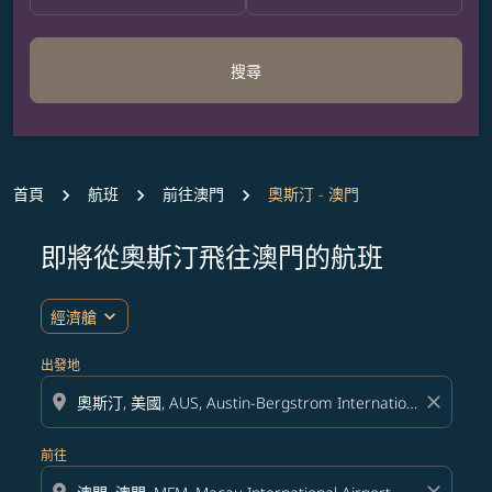
搜尋
首頁
航班
前往澳門
奧斯汀 - 澳門
即將從奧斯汀飛往澳門的航班
無符合您設定條件的票價，請調整篩選條件。
expand_more
經濟艙
出發地
location_on
close
前往