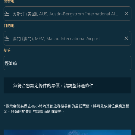
出發地
flight_takeoff
close
目的地
flight_land
close
艙等
keyboard_arrow_down
經濟艙
艙等 option 經濟艙 Selected
無符合您設定條件的票價，請調整篩選條件。
無符合您設定條件的票價，請調整篩選條件。
*顯示金額為過去48小時內其他旅客搜尋到的最低票價，將可能依機位供應及稅
金、各類附加費用的調整而隨時變動。