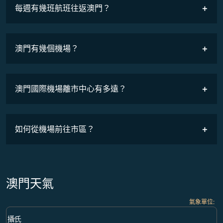
COSMILE會員
每週有幾班航班往返澳門？
班機時刻表
澳門有幾個機場？
澳門國際機場離市中心有多遠？
如何從機場前往市區？
澳門天氣
氣象單位
:
Weather unit option 攝氏 Selected
keyboard_arrow_down
攝氏