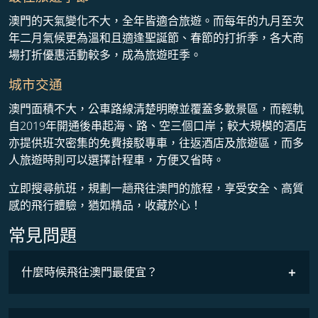
澳門的天氣變化不大，全年皆適合旅遊。而每年的九月至次
年二月氣候更為溫和且適逢聖誕節、春節的打折季，各大商
場打折優惠活動較多，成為旅遊旺季。
城市交通
澳門面積不大，公車路線清楚明瞭並覆蓋多數景區，而輕軌
自2019年開通後串起海、路、空三個口岸；較大規模的酒店
亦提供班次密集的免費接駁專車，往返酒店及旅遊區，而多
人旅遊時則可以選擇計程車，方便又省時。
立即搜尋航班，規劃一趟飛往澳門的旅程，享受安全、高質
感的飛行體驗，猶如精品，收藏於心！
常見問題
什麼時候飛往澳門最便宜？
最低票價