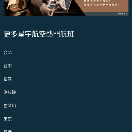
更多星宇航空熱門航班
台北
台中
宿霧
洛杉磯
舊金山
東京
丹佛