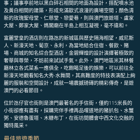
事；議事亭前地以黑白碎石相間的地面為設計，搭配噴水池
及黃白相間的建築，形成充滿歐式浪漫的廣場空間；顏色清
新的玫瑰聖母堂、仁慈堂、戀愛巷，則與澳門旅遊塔、盧家
大屋、鄭家大屋、媽閣廟在半島上相互凝視，毫不違和。
富麗堂皇的酒店則在路氹的新城區與歷史隔海相望，威尼斯
人、新濠天地、葡京、永利，為當地結合住宿、餐飲、賭
場、商城的知名綜合型酒店，金碧輝煌的設計演繹著極致的
奢華與尊榮，不妨前來試試手氣。此外，澳門地區米其林餐
廳林立各式菜系一應俱全，吃飽喝足後的娛樂，可以前往全
新濠天地觀看知名大秀-水舞間，其高難度的特技表演配上絢
麗的服裝和空間設計，成就一場震撼磅礡的精彩傳奇，是遊
澳門的必看節目。
位於氹仔官也街則是澳門最著名的手信街，僅約115米長的
小街卻應有盡有，採購完伴手禮再品嚐道地的豬扒包、水蟹
粥、安德魯蛋塔、木糠布丁，在街坊間體會中西文化交融的
獨特風采。
最佳旅遊季節