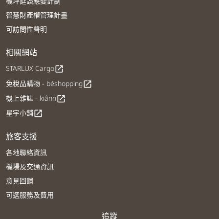
機坪延誤應變計劃
智慧財產權管理計畫
可訪問性聲明
相關網站
STARLUX Cargo
open_in_new
免稅品購物 - béshopping
open_in_new
機上雜誌 - kiânn
open_in_new
星宇小舖
open_in_new
旅客支援
各地聯絡資訊
機場及交通資訊
意見回饋
可選服務及費用
追蹤