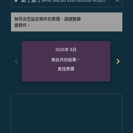
location_on
close
無符合您設定條件的票價，請調整篩
選條件。
2026年 8月
chevron_left
chevron_right
無此月份結果。
查找票價
Displaying fares for 八月-2026
AUS–MFM: cmp-view-offers-disclaimer. 查找票價
AUS–MFM: cmp-view-offers-disclaimer. 查找票價
AUS–MFM: cmp-view-offers-disclaimer. 
AUS–MFM: cmp-view-offers-disclaime
AUS–MFM: cmp-view-offers-discl
AUS–MFM: cmp-view-offers-d
AUS–MFM: cmp-view-offer
AUS–MFM: cmp-view-o
AUS–MFM: cmp-vi
AUS–MFM: cmp
AUS–MFM:
AUS–
A