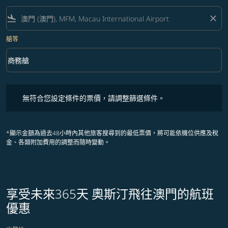
flight_land
close
艙等
keyboard_arrow_down
商務艙
艙等 option 商務艙 Selected
無符合您設定條件的票價，請調整篩選條件。
無符合您設定條件的票價，請調整篩選條件。
*顯示金額為過去48小時內其他旅客搜尋到的最低票價，將可能依機位供應及稅
金、各類附加費用的調整而隨時變動。
享受未來365天 奧斯汀飛往澳門的航班
優惠