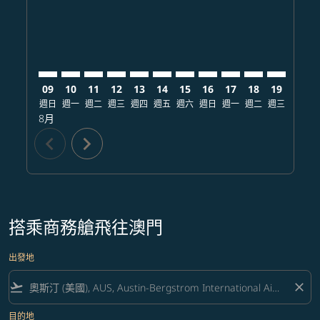
09
10
11
12
13
14
15
16
17
18
19
20
週日
週一
週二
週三
週四
週五
週六
週日
週一
週二
週三
週四
8月
chevron_left
chevron_right
搭乘商務艙飛往澳門
出發地
flight_takeoff
close
目的地