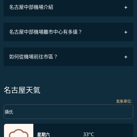
名古屋中部機場介紹
名古屋中部機場離市中心有多遠？
如何從機場前往市區？
名古屋天氣
氣象單位
:
Weather unit option 攝氏 Selected
keyboard_arrow_down
攝氏
33°C
星期六