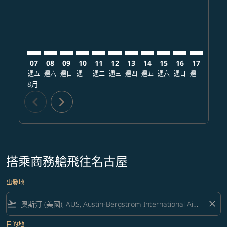
07
08
09
10
11
12
13
14
15
16
17
18
週五
週六
週日
週一
週二
週三
週四
週五
週六
週日
週一
週二
8月
chevron_left
chevron_right
搭乘商務艙飛往名古屋
出發地
flight_takeoff
close
目的地