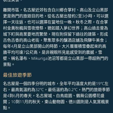
離開市區，名古屋近郊包含白川鄉合掌村、高山及立山黑部
更是熱門的旅遊目的地，從名古屋出發約2至3小時，可以選
擇一天往返，也可以選擇在當地住一晚。秋冬之際，在合掌
村金黃秋楓與雪夜燈祭，猶如踏入夢幻世界；高山過去曾為
城下町與商業要地而繁榮，現在則保留下過往的建築，形成
古色古香的高山老街，聚集眾多的釀酒店舖及飛驒牛美食；
每年4月是立山黑部開山的時節，大片層層積雪疊起來的高
牆平均可達7公尺高，是非親眼所見能感受到的震撼，雪
壁、稱名瀑布、Mikuriga池沼等都是立山黑部一帶超熱門的
景點。
最佳旅遊季節
名古屋是一個四季分明的城市，全年平均溫度大約是19℃左
右，最高氣溫約為32℃，最低溫約為0.2℃，熱門的旅遊季節
是4到6月的春天，名古屋城、白鳥庭園、鶴舞公園櫻花盛
開；10到11月的秋天，東山動物園、德川園則是人氣賞楓景
點。