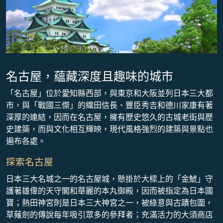
名古屋，蘊藏深度且趣味的城市
「名古屋」位於愛知縣西部，與東京和大阪並列日本三大都
市，與「戰國三傑」的織田信長、豐臣秀吉和德川家康有著
深厚的連結，因而在名古屋，擁有歷史悠久的古城老街與歷
史建築，而與文化相互輝映，現代風格強烈的建築與景點也
遍布各處。
探索名古屋
日本三大名城之一的名古屋城，懸掛於大樑上的「金鯱」守
護著雄偉的天守閣和華麗的本丸御殿，因而被指定為日本國
寶；熱田神宮則是日本三大神宮之一，被綠意與古蹟包圍，
草薙劍的傳說每年吸引眾多的參拜者；充滿活力的大須商店