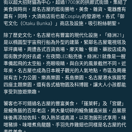
街以超大招財貓為中心，超過1700米的拱廊式街頭，集結了
美食與時尚，是名古屋的逛街勝地，美食、雜貨、電器應有
盡有，同時，大須商店街也是Cosplay的發源地，各式「御
宅文化（Otaku Bunka）」商店及設施，吸引粉絲朝聖。
除了歷史文化，名古屋也有豐富的現代化設施，「綠洲21」
是以橢圓型宇宙飛行船為外型的建築，緊鄰名古屋電視塔及
草坪廣場，周遭各式百貨商場、摩天輪、餐廳、藥妝店成為
逛街散步的好去處，在夜間LED點亮後，綠洲21就像是一艘
準備起飛的太空船，亮眼吸睛，與白天的風景截然不同。近
年來，名古屋也成為日本親子觀光的人氣地點，市區及周邊
就有吉卜力公園、樂高樂園、長島樂園、名古屋港水族館等
四座主題樂園，還有各式植物園及科博館，讓大人小孩都能
享受到旅遊樂趣。
饕客也不可錯過名古屋的豐富美食，「蓬萊軒」及「宮鍵」
是鰻魚飯的百年老店，將大量切碎的鰻魚鋪滿米飯，品嘗原
味後再添加佐料、倒入熱茶或高湯，以茶泡飯形式享用，味
噌豬排、味噌煮烏龍麵、手羽先炸雞翅也同樣是名古屋的代
表性美食。