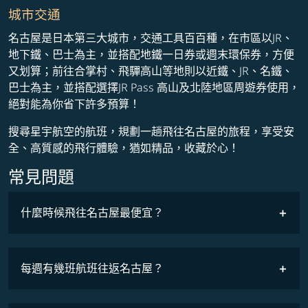
城市交通
名古屋是日本第三大城市，交通工具百百種，在市區以JR、
地下鐵、巴士為主，並搭配地鐵一日券或週末環保券，方便
又划算；前往合掌村、飛驒高山等地則以近鐵、JR、名鐵、
巴士為主，並搭配選擇JR Pass 高山及北陸地區周遊券使用，
絕對能為你省下許多預算！
搜尋星宇航空的航班，規劃一趟飛往名古屋的旅程，享受安
全、高質感的飛行體驗，猶如精品，收藏於心！
常見問題
什麼時候飛往名古屋最便宜？
最低票價
COSMILE會員
每週有幾班航班往返名古屋？
班機時刻表