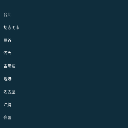
台北
胡志明市
曼谷
河內
吉隆坡
峴港
名古屋
沖繩
宿霧