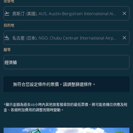
出發地
flight_takeoff
close
目的地
flight_land
close
艙等
keyboard_arrow_down
經濟艙
艙等 option 經濟艙 Selected
無符合您設定條件的票價，請調整篩選條件。
無符合您設定條件的票價，請調整篩選條件。
*顯示金額為過去48小時內其他旅客搜尋到的最低票價，將可能依機位供應及稅
金、各類附加費用的調整而隨時變動。