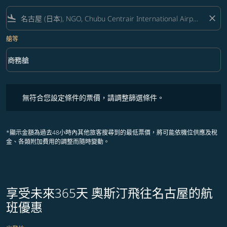
flight_land
close
艙等
keyboard_arrow_down
商務艙
艙等 option 商務艙 Selected
無符合您設定條件的票價，請調整篩選條件。
無符合您設定條件的票價，請調整篩選條件。
*顯示金額為過去48小時內其他旅客搜尋到的最低票價，將可能依機位供應及稅
金、各類附加費用的調整而隨時變動。
享受未來365天 奧斯汀飛往名古屋的航
班優惠