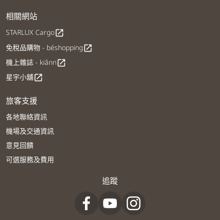
相關網站
STARLUX Cargo
open_in_new
免稅品購物 - béshopping
open_in_new
機上雜誌 - kiânn
open_in_new
星宇小舖
open_in_new
旅客支援
各地聯絡資訊
機場及交通資訊
意見回饋
可選服務及費用
追蹤