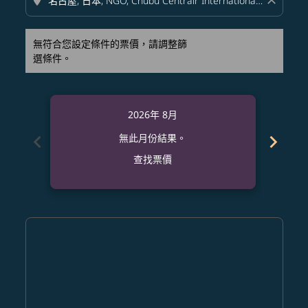
location_on
close
無符合您設定條件的票價，請調整篩
選條件。
2026年 8月
chevron_left
chevron_right
無此月份結果。
查找票價
Displaying fares for 八月-2026
AUS–NGO: cmp-view-offers-disclaimer. 查找票價
AUS–NGO: cmp-view-offers-disclaimer. 查找票價
AUS–NGO: cmp-view-offers-disclaimer. 
AUS–NGO: cmp-view-offers-disclaime
AUS–NGO: cmp-view-offers-discl
AUS–NGO: cmp-view-offers-d
AUS–NGO: cmp-view-offer
AUS–NGO: cmp-view-o
AUS–NGO: cmp-vi
AUS–NGO: cmp
AUS–NGO:
AUS–
A